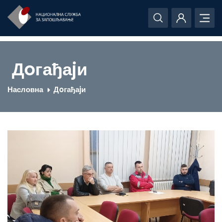
Дoгађаjи
Насловна
Дoгађаjи