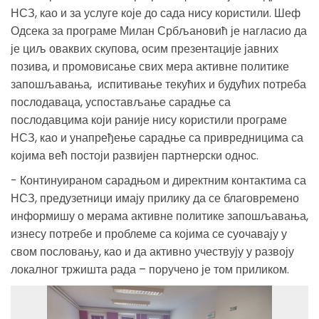
НСЗ, као и за услуге које до сада нису користили. Шеф
Одсека за програме Милан Србљановић је нагласио да
је циљ оваквих скупова, осим презентације јавних
позива, и промовисање свих мера активне политике
запошљавања, испитивање текућих и будућих потреба
послодаваца, успостављање сарадње са
послодавцима који раније нису користили програме
НСЗ, као и унапређење сарадње са привредницима са
којима већ постоји развијен партнерски однос.
- Континуираном сарадњом и директним контактима са
НСЗ, предузетници имају прилику да се благовремено
информишу о мерама активне политике запошљавања,
изнесу потребе и проблеме са којима се суочавају у
свом пословању, као и да активно учествују у развоју
локалног тржишта рада – поручено је том приликом.