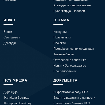
Агенције за запошљавање
Публикација "Послови"
ИНФО
О НАМА
Вести
Конкурси
Саопштења
Правни акти
Догађаји
Пројекти
Продаја основних средстава
Јавне набавке
Оптерећење саветника
Испит - Запошљавање
Број запослених
НСЗ МРЕЖА
ДОКУМЕНТА
Дирекција
Информатор о раду НСЗ
Филијала Београд
Заштита података о личности
Филијала Нови Сад
Статистички билтени НСЗ