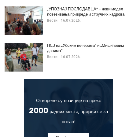
„УПОЗНАЈ ПОСЛОДАВЦА“ - нови модел
повезивања привреде и стручних кадрова
Вести
16.07.2026.
НСЗ на „Убским вечерима“ и „Мишићевим
данима“
Вести
16.07.2026.
Отворене су позиције на преко
2000
радних места, пријави се за
посао!