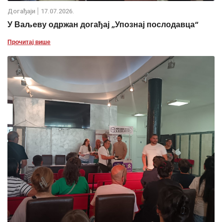
Дoгађаjи
17.07.2026.
У Ваљеву одржан догађај „Упознај послодавца“
Прочитај више