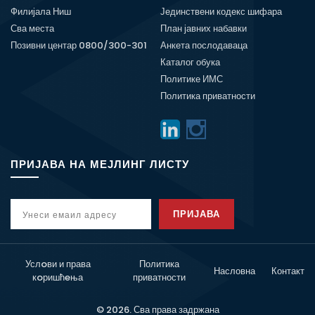
Филијала Ниш
Јединствени кодекс шифара
Сва места
План јавних набавки
Позивни центар 0800/300-301
Анкета послодаваца
Каталог обука
Политике ИМС
Политика приватности
ПРИЈАВА НА МЕЈЛИНГ ЛИСТУ
ПРИЈАВА
Услoви и права
Политика
Насловна
Контакт
кoришћeња
приватности
© 2026. Сва права задржана