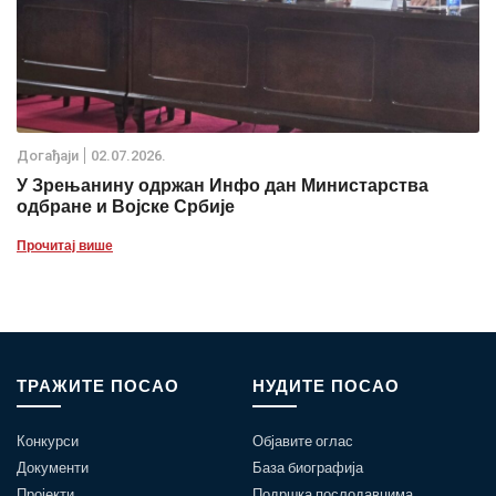
Дoгађаjи
02.07.2026.
У Зрењанину одржан Инфо дан Министарства
одбране и Војске Србије
Прочитај више
ТРАЖИТЕ ПОСАО
НУДИТЕ ПОСАО
Конкурси
Објавите оглас
Документи
База биографија
Пројекти
Подршка послодавцима