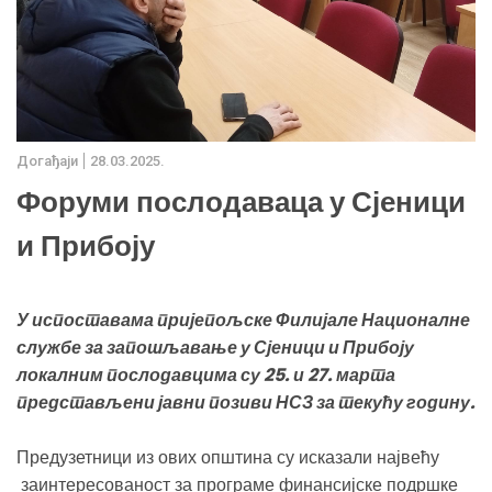
Дoгађаjи
28.03.2025.
Форуми послодаваца у Сјеници
и Прибоју
У испоставама пријепољске Филијале Националне
службе за запошљавање у Сјеници и Прибоју
локалним послодавцима су 25. и 27. марта
представљени јавни позиви НСЗ за текућу годину.
Предузетници из ових општина су исказали највећу
заинтересованост за програме финансијске подршке