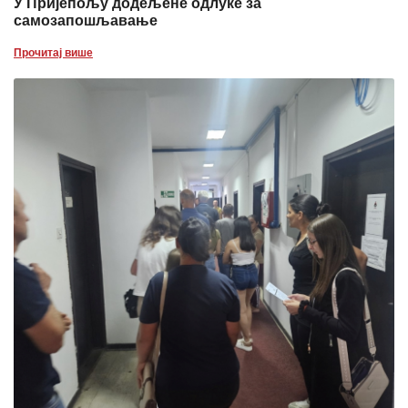
У Пријепољу додељене одлуке за
самозапошљавање
Прочитај више