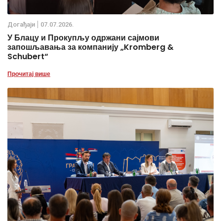
Дoгађаjи
07.07.2026.
У Блацу и Прокупљу одржани сајмови
запошљавања за компанију „Kromberg &
Schubert“
Прочитај више