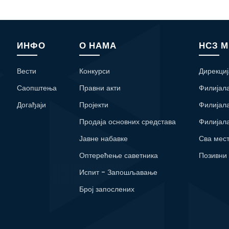
ИНФО
О НАМА
НСЗ 
Вести
Конкурси
Дирекциј
Саопштења
Правни акти
Филијал
Догађаји
Пројекти
Филијал
Продаја основних средстава
Филијал
Јавне набавке
Сва мес
Оптерећење саветника
Позивни
Испит - Запошљавање
Број запослених