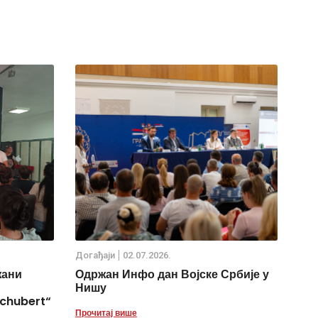
Дoгађаjи
02.07.2026.
жани
Одржан Инфо дан Војске Србије у
Нишу
chubert“
Прочитај више