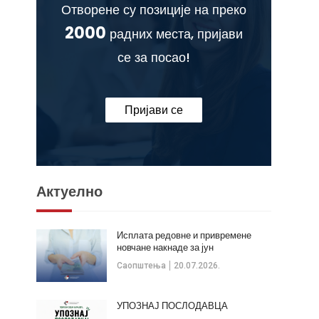
Отворене су позиције на преко
2000
радних места, пријави
се за посао!
Пријави се
Актуелно
Исплата редовне и привремене
новчане накнаде за јун
Саопштења
20.07.2026.
УПОЗНАЈ ПОСЛОДАВЦА