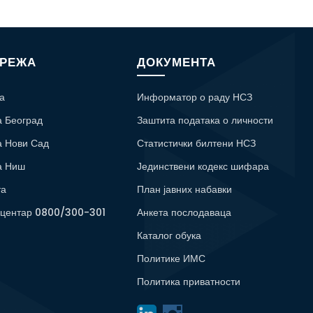
МРЕЖА
ДОКУМЕНТА
а
Информатор о раду НСЗ
а Београд
Заштита података о личности
а Нови Сад
Статистички билтени НСЗ
а Ниш
Јединствени кодекс шифара
та
План јавних набавки
 центар 0800/300-301
Анкета послодаваца
Каталог обука
Политике ИМС
Политика приватности