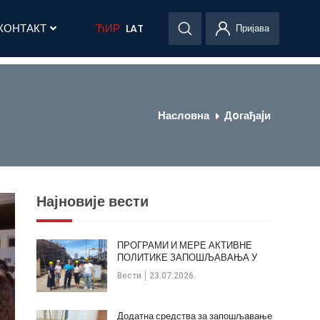
КОНТАКТ
ЋИР
LAT
Пријава
Насловна
Дoгађаjи
Најновије вести
ПРОГРАМИ И МЕРЕ АКТИВНЕ
ПОЛИТИКЕ ЗАПОШЉАВАЊА У
ОПШТИНИ КЛАДОВО
Вести
23.07.2026.
Додатна средства за запошљавање