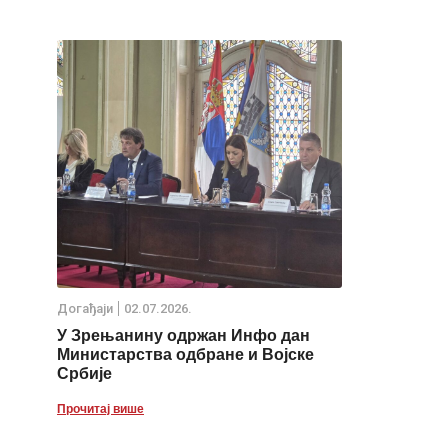
Дoгађаjи
02.07.2026.
У Зрењанину одржан Инфо дан
Министарства одбране и Војске
Србије
Прочитај више