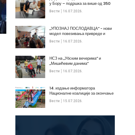
у Бору – подршка за више од 350
незапослених
Вести
16.07.2026.
„УПОЗНАЈ ПОСЛОДАВЦА“ - нови
модел повезивања привреде и
стручних кадрова
Вести
16.07.2026.
НСЗ на „Убским вечерима“ и
„Мишићевим данима“
Вести
16.07.2026.
14. издање информатора
Националне коалиције за окончање
дечијих бракова
Вести
15.07.2026.