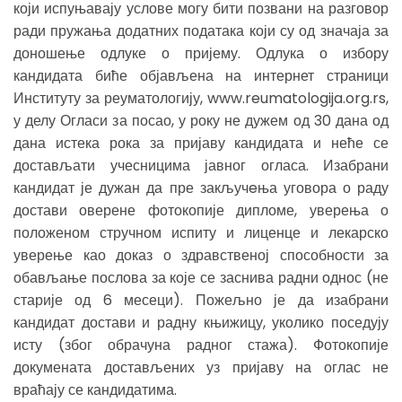
који испуњавају услове могу бити позвани на разговор
ради пружања додатних података који су од значаја за
доношење одлуке о пријему. Одлука о избору
кандидата биће објављена на интернет страници
Институту за реуматологију, www.reumatologija.org.rs,
у делу Огласи за посао, у року не дужем од 30 дана од
дана истека рока за пријаву кандидата и неће се
достављати учесницима јавног огласа. Изабрани
кандидат је дужан да пре закључeња уговора о раду
достави оверене фотокопије дипломе, уверења о
положеном стручном испиту и лиценце и лекарско
уверење као доказ о здравственој способности за
обављање послова за које се заснива радни однос (не
старије од 6 месеци). Пожељно је да изабрани
кандидат достави и радну књижицу, уколико поседују
исту (због обрачуна радног стажа). Фотокопије
докумената достављених уз пријаву на оглас не
враћају се кандидатима.