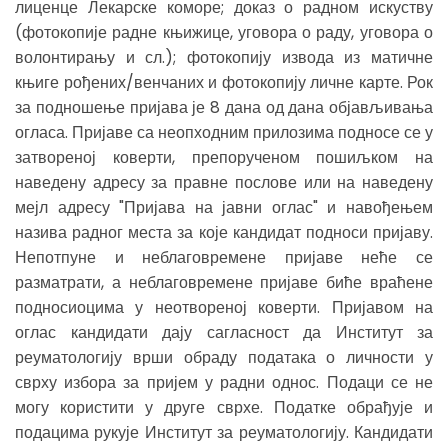
лиценце Лекарске коморе; доказ о радном искуству
(фотокопије радне књижице, уговора о раду, уговора о
волонтирању и сл.); фотокопију извода из матичне
књиге рођених/венчаних и фотокопију личне карте. Рок
за подношење пријава је 8 дана од дана објављивања
огласа. Пријаве са неопходним прилозима подносе се у
затвореној коверти, препорученом пошиљком на
наведену адресу за правне послове или на наведену
мејл адресу "Пријава на јавни оглас" и навођењем
назива радног места за које кандидат подноси пријаву.
Непотпуне и неблаговремене пријаве неће се
разматрати, а неблаговремене пријаве биће враћене
подносиоцима у неотвореној коверти. Пријавом на
оглас кандидати дају сагласност да Институт за
реуматологију врши обраду података о личности у
сврху избора за пријем у радни однос. Подаци се не
могу користити у друге сврхе. Податке обрађује и
подацима рукује Институт за реуматологију. Кандидати