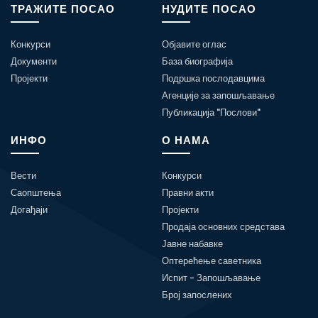
ТРАЖИТЕ ПОСАО
НУДИТЕ ПОСАО
Конкурси
Објавите оглас
Документи
База биографија
Пројекти
Подршка послодавцима
Агенције за запошљавање
Публикација "Послови"
ИНФО
О НАМА
Вести
Конкурси
Саопштења
Правни акти
Догађаји
Пројекти
Продаја основних средстава
Јавне набавке
Оптерећење саветника
Испит - Запошљавање
Број запослених