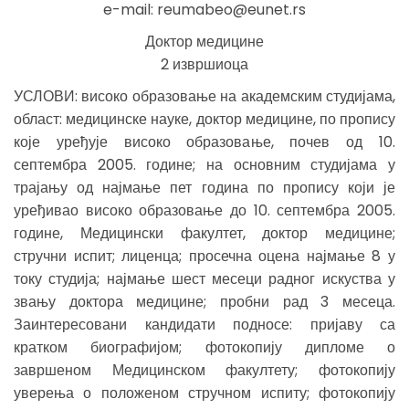
e-mail: reumabeo@eunet.rs
Доктор медицине
2 извршиоца
УСЛОВИ: високо образовање на академским студијама,
област: медицинске науке, доктор медицине, по пропису
које уређује високо образовање, почев од 10.
септембра 2005. године; на основним студијама у
трајању од најмање пет година по пропису који је
уређивао високо образовање до 10. септембра 2005.
године, Медицински факултет, доктор медицине;
стручни испит; лиценца; просечна оцена најмање 8 у
току студија; најмање шест месеци радног искуства у
звању доктора медицине; пробни рад 3 месеца.
Заинтересовани кандидати подносе: пријаву са
кратком биографијом; фотокопију дипломе о
завршеном Медицинском факултету; фотокопију
уверења о положеном стручном испиту; фотокопију