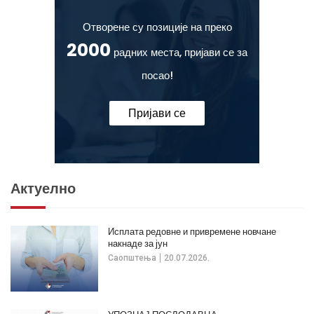
Отворене су позиције на преко
2000
радних места, пријави се за
посао!
Пријави се
Актуелно
Исплата редовне и привремене новчане
накнаде за јун
Саопштења
20.07.2026.