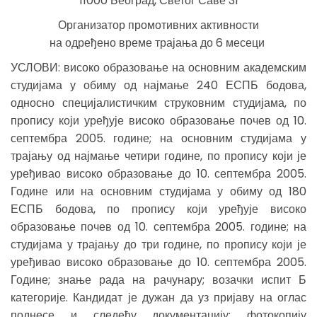
11000 Београд, Светог Саве 31
Организатор промотивних активности
на одређено време трајања до 6 месеци
УСЛОВИ: високо образовање на основним академским
студијама у обиму од најмање 240 ЕСПБ бодова,
односно специјалистичким струковним студијама, по
пропису који уређује високо образовање почев од 10.
септембра 2005. године; на основним студијама у
трајању од најмање четири године, по пропису који је
уређивао високо образовање до 10. септембра 2005.
Године или на основним студијама у обиму од 180
ЕСПБ бодова, по пропису који уређује високо
образовање почев од 10. септембра 2005. године; на
студијама у трајању до три године, по пропису који је
уређивао високо образовање до 10. септембра 2005.
Године; знање рада на рачунару; возачки испит Б
категорије. Кандидат је дужан да уз пријаву на оглас
поднесе и следећу документацију: фотокопију