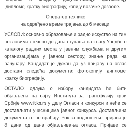
дипломе; кратку биографију; копију возачке дозволе.
Оператер технике
на одређено време трајања до 6 месеци
УСЛОВИ: основно образовање и радно искуство на тим
пословима стечено до дана ступања на снагу Уредбе о
каталогу радних места у јавним службама и другим
организацијама у јавном сектору; знање рада на
рачунару. Кандидат је дужан да уз пријаву на оглас
достави следећа документа: фотокопију дипломе;
кратку биографију.
ОСТАЛО: одлука о избору кандидата ће бити
објављена на сајту Института за трансфузију крви
Србије www.itks.rs у делу Огласи и конкурси и неће се
достављати учесницима јавног конкурса. Достављена
документа се не враћају. Рок за подношење пријава је
8 дана од дана објављивања огласа. Пријаве се