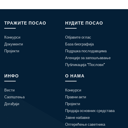
ТРАЖИТЕ ПОСАО
НУДИТЕ ПОСАО
Конкурси
Објавите оглас
Документи
База биографија
Пројекти
Подршка послодавцима
Агенције за запошљавање
Публикација "Послови"
ИНФО
О НАМА
Вести
Конкурси
Саопштења
Правни акти
Догађаји
Пројекти
Продаја основних средстава
Јавне набавке
Оптерећење саветника