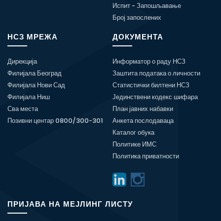
Испит - Запошљавање
Број запослених
НСЗ МРЕЖА
ДОКУМЕНТА
Дирекција
Информатор о раду НСЗ
Филијала Београд
Заштита података о личности
Филијала Нови Сад
Статистички билтени НСЗ
Филијала Ниш
Јединствени кодекс шифара
Сва места
План јавних набавки
Позивни центар 0800/300-301
Анкета послодаваца
Каталог обука
Политике ИМС
Политика приватности
ПРИЈАВА НА МЕЈЛИНГ ЛИСТУ