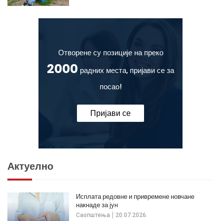
Отворене су позиције на преко
2000
радних места, пријави се за
посао!
Пријави се
Актуелно
Исплата редовне и привремене новчане
накнаде за јун
Саопштења
20.07.2026.