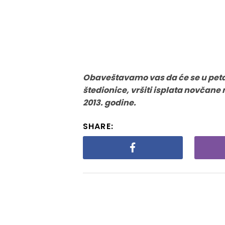
Obaveštavamo vas da će se u petak
štedionice, vršiti isplata novča
2013. godine.
SHARE: