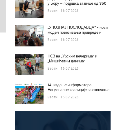
у Бору – подршка за више од 350
незапослених
Вести
16.07.2026.
„УПОЗНАЈ ПОСЛОДАВЦА“ - нови
модел повезивања привреде и
стручних кадрова
Вести
16.07.2026.
НСЗ на „Убским вечерима“ и
„Мишићевим данима“
Вести
16.07.2026.
14. издање информатора
Националне коалиције за окончање
дечијих бракова
Вести
15.07.2026.