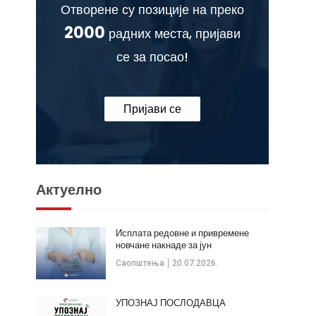
Отворене су позиције на преко
2000
радних места, пријави
се за посао!
Пријави се
Актуелно
Исплата редовне и привремене
новчане накнаде за јун
Саопштења
20.07.2026.
УПОЗНАЈ ПОСЛОДАВЦА