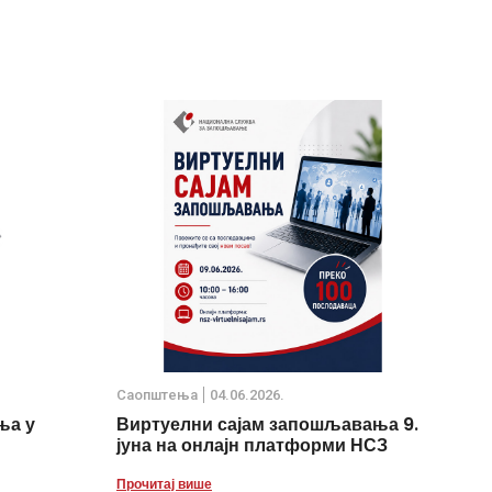
Саопштења
04.06.2026.
ња у
Виртуелни сајам запошљавања 9.
јуна на онлајн платформи НСЗ
Прочитај више