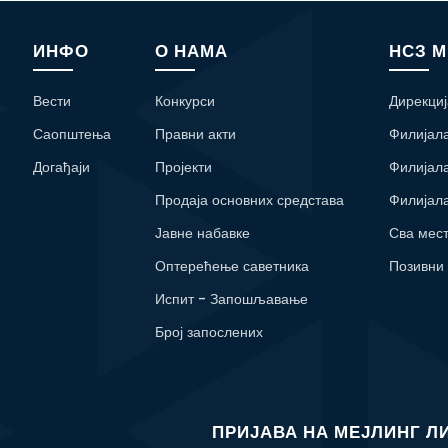
ИНФО
О НАМА
НСЗ 
Вести
Конкурси
Дирекциј
Саопштења
Правни акти
Филијал
Догађаји
Пројекти
Филијал
Продаја основних средстава
Филијал
Јавне набавке
Сва мес
Оптерећење саветника
Позивни
Испит - Запошљавање
Број запослених
ПРИЈАВА НА МЕЈЛИНГ Л