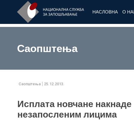
НАСЛОВНА
О Н
Саопштења
Саопштења
25.12.2013.
Исплата новчане накнаде
незапосленим лицима