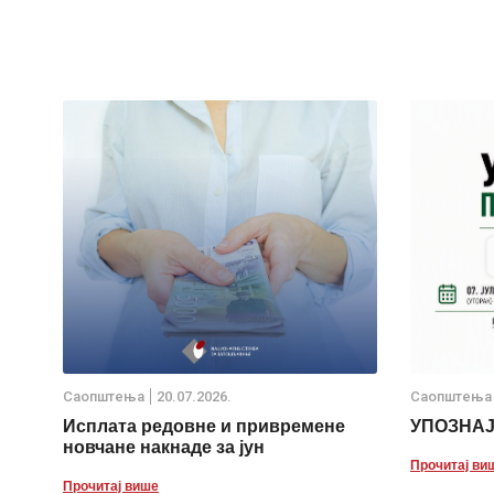
Саопштења
20.07.2026.
Саопштења
Исплата редовне и привремене
УПОЗНА
новчане накнаде за јун
Прочитај ви
Прочитај више