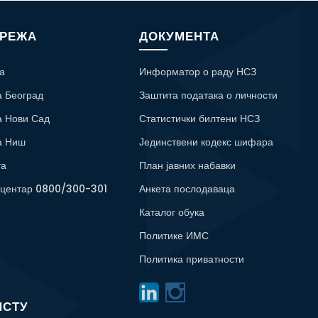
МРЕЖА
ДОКУМЕНТА
а
Информатор о раду НСЗ
а Београд
Заштита података о личности
а Нови Сад
Статистички билтени НСЗ
а Ниш
Јединствени кодекс шифара
та
План јавних набавки
 центар 0800/300-301
Анкета послодаваца
Каталог обука
Политике ИМС
Политика приватности
ИСТУ