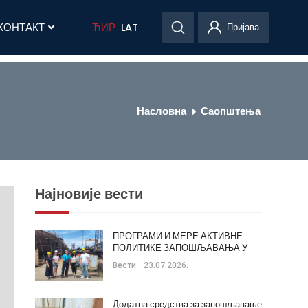
КОНТАКТ
ЋИР
LAT
Пријава
Насловна
Саопштења
Најновије вести
ПРОГРАМИ И МЕРЕ АКТИВНЕ
ПОЛИТИКЕ ЗАПОШЉАВАЊА У
ОПШТИНИ КЛАДОВО
Вести
23.07.2026.
Додатна средства за запошљавање