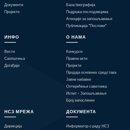
Документи
База биографија
Пројекти
Подршка послодавцима
Агенције за запошљавање
Публикација "Послови"
ИНФО
О НАМА
Вести
Конкурси
Саопштења
Правни акти
Догађаји
Пројекти
Продаја основних средстава
Јавне набавке
Оптерећење саветника
Испит - Запошљавање
Број запослених
НСЗ МРЕЖА
ДОКУМЕНТА
Дирекција
Информатор о раду НСЗ