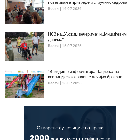
повезивања привреде и стручних кадрова
Вести
16.07.2026.
НСЗ на „Убским вечерима“ и „Мишићевим
данима“
Вести
16.07.2026.
14. издање информатора Националне
коалиције за окончање дечијих бракова
Вести
15.07.2026.
Отворене су позиције на преко
2000
радних места, пријави се за