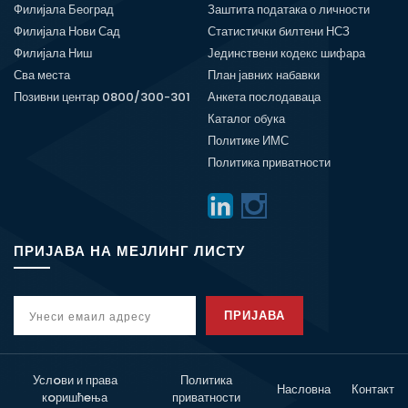
Филијала Београд
Заштита података о личности
Филијала Нови Сад
Статистички билтени НСЗ
Филијала Ниш
Јединствени кодекс шифара
Сва места
План јавних набавки
Позивни центар 0800/300-301
Анкета послодаваца
Каталог обука
Политике ИМС
Политика приватности
ПРИЈАВА НА МЕЈЛИНГ ЛИСТУ
ПРИЈАВА
Услoви и права
Политика
Насловна
Контакт
кoришћeња
приватности