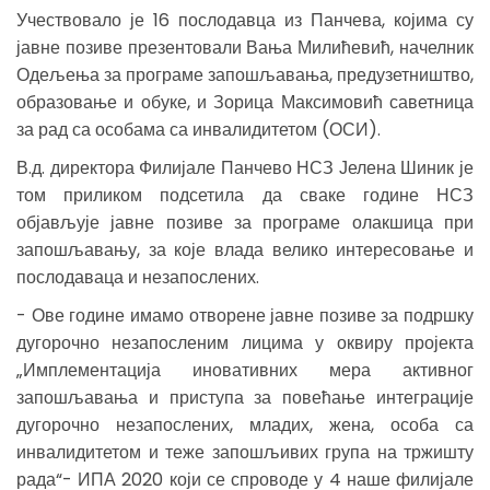
Учествовало је 16 послодавца из Панчева, којима су
јавне позиве презентовали Вања Милићевић, начелник
Одељења за програме запошљавања, предузетништво,
образовање и обуке, и Зорица Максимовић саветница
за рад са особама са инвалидитетом (ОСИ).
В.д. директора Филијале Панчево НСЗ Јелена Шиник је
том приликом подсетила да сваке године НСЗ
објављује јавне позиве за програме олакшица при
запошљавању, за које влада велико интересовање и
послодаваца и незапослених.
- Ове године имамо отворене јавне позиве за подршку
дугорочно незапосленим лицима у оквиру пројекта
„Имплементација иновативних мера активног
запошљавања и приступа за повећање интеграције
дугорочно незапослених, младих, жена, особа са
инвалидитетом и теже запошљивих група на тржишту
рада“- ИПА 2020 који се спроводе у 4 наше филијале