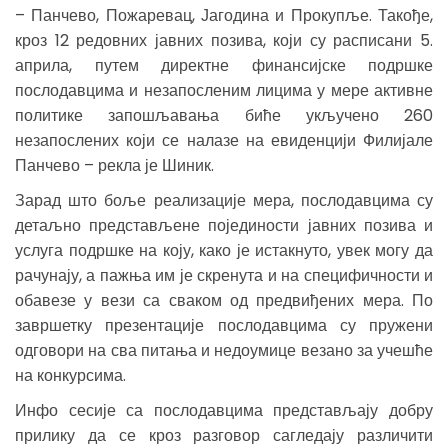
– Панчево, Пожаревац, Јагодина и Прокупље. Такође,
кроз 12 редовних јавних позива, који су расписани 5.
априла, путем директне финансијске подршке
послодавцима и незапосленим лицима у мере активне
политике запошљавања биће укључено 260
незапослених који се налазе на евиденцији Филијале
Панчево – рекла је Шиник.
Зарад што боље реализације мера, послодавцима су
детаљно представљене појединости јавних позива и
услуга подршке на коју, како је истакнуто, увек могу да
рачунају, а пажња им је скренута и на специфичности и
обавезе у вези са сваком од предвиђених мера. По
завршетку презентације послодавцима су пружени
одговори на сва питања и недоумице везано за учешће
на конкурсима.
Инфо сесије са послодавцима представљају добру
прилику да се кроз разговор сагледају различити