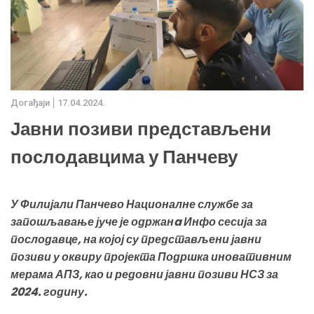
Дoгађаjи
17.04.2024.
Јавни позиви представљени
послодавцима у Панчеву
У Филијали Панчево Националне службе за
запошљавање јуче је одржанa Инфо сесија за
послодавце, на којој су представљени јавни
позиви у оквиру пројекта Подршка иновативним
мерама АПЗ, као и редовни јавни позиви НСЗ за
2024. годину.