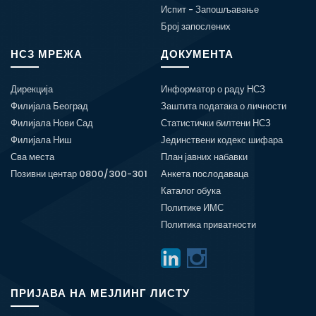
Испит - Запошљавање
Број запослених
НСЗ МРЕЖА
ДОКУМЕНТА
Дирекција
Информатор о раду НСЗ
Филијала Београд
Заштита података о личности
Филијала Нови Сад
Статистички билтени НСЗ
Филијала Ниш
Јединствени кодекс шифара
Сва места
План јавних набавки
Позивни центар 0800/300-301
Анкета послодаваца
Каталог обука
Политике ИМС
Политика приватности
ПРИЈАВА НА МЕЈЛИНГ ЛИСТУ