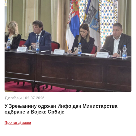
Дoгађаjи
02.07.2026.
У Зрењанину одржан Инфо дан Министарства
одбране и Војске Србије
Прочитај више