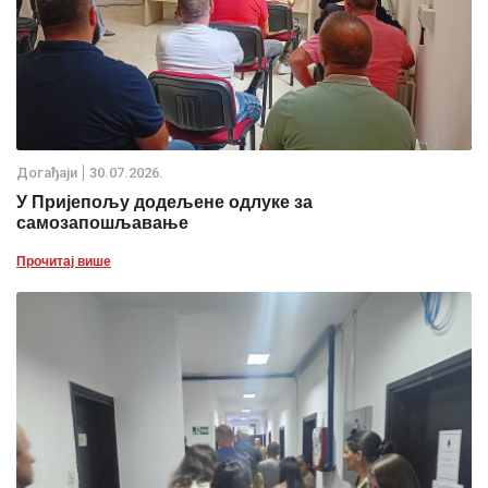
Дoгађаjи
30.07.2026.
У Пријепољу додељене одлуке за
самозапошљавање
Прочитај више