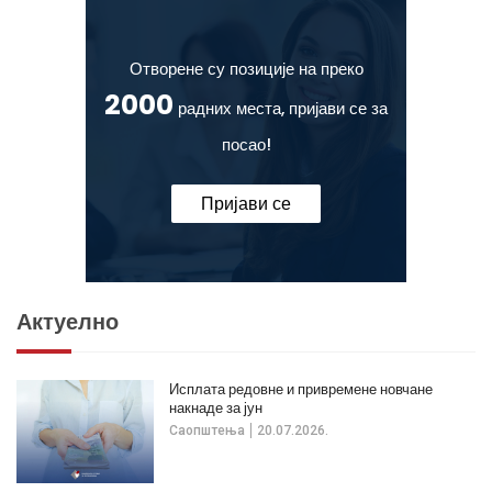
Отворене су позиције на преко
2000
радних места, пријави се за
посао!
Пријави се
Актуелно
Исплата редовне и привремене новчане
накнаде за јун
Саопштења
20.07.2026.