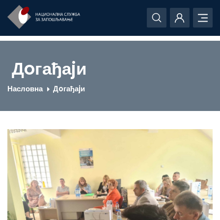
Дoгађаjи
Насловна
Дoгађаjи