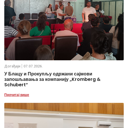
Дoгађаjи
07.07.2026.
У Блацу и Прокупљу одржани сајмови
запошљавања за компанију „Kromberg &
Schubert“
Прочитај више