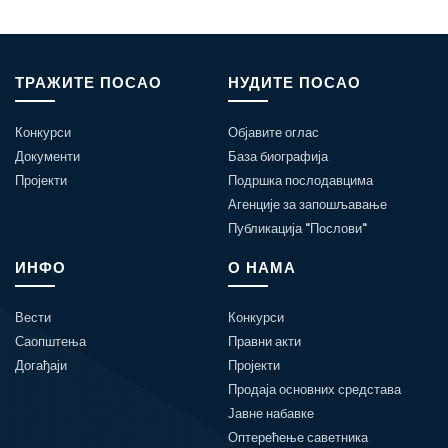
ТРАЖИТЕ ПОСАО
НУДИТЕ ПОСАО
Конкурси
Објавите оглас
Документи
База биографија
Пројекти
Подршка послодавцима
Агенције за запошљавање
Публикација "Послови"
ИНФО
О НАМА
Вести
Конкурси
Саопштења
Правни акти
Догађаји
Пројекти
Продаја основних средстава
Јавне набавке
Оптерећење саветника