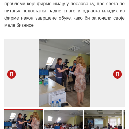
проблеми које фирме имају у пословању, пре свега по
питању недостатка радне снаге и одласка младих из
фирме након завршене обуке, како би започели своје
мале бизнисе.