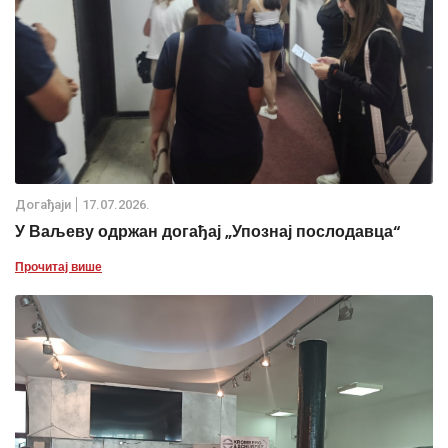
Дoгађаjи
17.07.2026.
У Ваљеву одржан догађај „Упознај послодавца“
Прочитај више