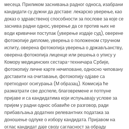
месеца. Приликом заснивања радног односа, изабрани
кандидати су дужни да доставе: лекарско уверење, као
доказ о здравственој способности за послове за које се
заснива радни однос, уверење да се против њих не
води кривични поступак (уверење издаје суд), оверене
фотокопије дипломе, уверења о положеном стручном
испиту, оверена фотокопија уверења о држављанству,
оверена фотокопија лиценце или решења о упису у
Комору медицинских сестара-техничара Србије,
фотокопију личне карте нечиповане, односно чиповану
доставити на очитавање, фотокопију одјаве са
претходног осигурања (М образац). Комисија ће
разматрати све доспеле, благовремене и потпуне
пријаве и са кандидатима који испуњавају услове за
пријем у радни однос обавиће се разговор, ради
прибављања додатних релевантних података за
доношење одлуке о избору кандидата. Пријавом на
оглас кандидат даје своју сагласност за обраду