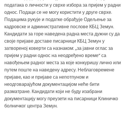
података о личности у сврхе избора за пријем у радни
однос. Подаци се не могу користити у друге сврхе.
Подацима рукује и податке обрађује Одељење за
кадровске и административне послове КБЦ Земун.
Кандидати за горе наведена радна места дужни су да
своје пријаве доставе писарници КБЦ Земун у
затвореној коверти са назнаком: ,,за јавни оглас за
пријем у радни однос на неодређено време“ са
навођењем радног места за које конкуришу лично или
путем поште на наведену адресу. Неблаговремене
пријаве, као и пријаве са непотпуном и
неодговарајућом документацијом неће бити
разматране. Кандидати који не буду изабрани
документацију могу преузети на писарници Клиничко
болничког центра Земун.