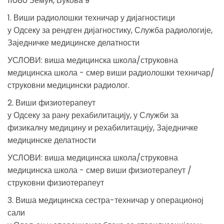
11080 Земун, Вукова 9
1. Виши радиолошки техничар у дијагностици
у Одсеку за рендген дијагностику, Служба радиологије,
Заједничке медицинске делатности
УСЛОВИ: виша медицинска школа/струковна
медицинска школа - смер виши радиолошки техничар/
струковни медицински радиолог.
2. Виши физиотерапеут
у Одсеку за рану рехабилитацију, у Служби за
физикалну медицину и рехабилитацију, Заједничке
медицинске делатности
УСЛОВИ: виша медицинска школа/струковна
медицинска школа - смер виши физиотерапеут /
струковни физиотерапеут
3. Виша медицинска сестра-техничар у операционој
сали