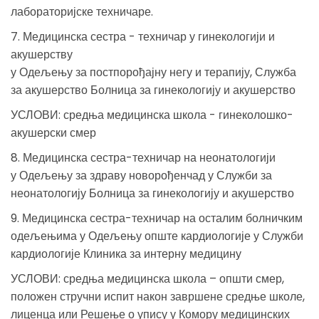
лабораторијске техничаре.
7. Медицинска сестра - техничар у гинекологији и
акушерству
у Одељењу за постпорођајну негу и терапију, Служба
за акушерство Болница за гинекологију и акушерство
УСЛОВИ: средња медицинска школа - гинеколошко-
акушерски смер
8. Медицинска сестра-техничар на неонатологији
у Одељењу за здраву новорођенчад у Служби за
неонатологију Болница за гинекологију и акушерство
9. Медицинска сестра-техничар на осталим болничким
одељењима у Одељењу опште кардиологије у Служби
кардиологије Клиника за интерну медицину
УСЛОВИ: средња медицинска школа – општи смер,
положен стручни испит након завршене средње школе,
лиценца или Решење о упису у Комору медицинских