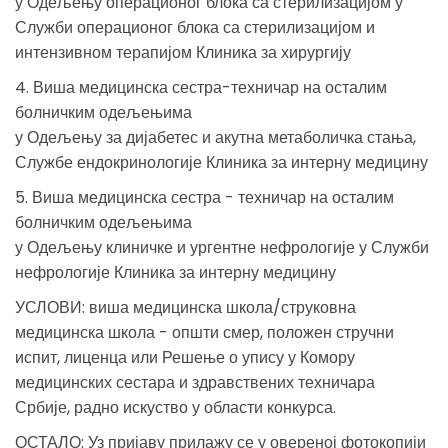
у Одељењу операционог блока са стерилизацијом у
Служби операционог блока са стерилизацијом и
интензивном терапијом Клиника за хирургију
4. Виша медицинска сестра-техничар на осталим
болничким одељењима
у Одељењу за дијабетес и акутна метаболичка стања,
Службе ендокринологије Клиника за интерну медицину
5. Виша медицинска сестра - техничар на осталим
болничким одељењима
у Одељењу клиничке и ургентне нефрологије у Служби
нефрологије Клиника за интерну медицину
УСЛОВИ: виша медицинска школа/струковна
медицинска школа - општи смер, положен стручни
испит, лиценца или Решење о упису у Комору
медицинских сестара и здравствених техничара
Србије, радно искуство у области конкурса.
ОСТАЛО: Уз пријаву прилажу се у овереној фотокопији