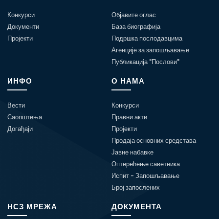
Конкурси
Објавите оглас
Документи
База биографија
Пројекти
Подршка послодавцима
Агенције за запошљавање
Публикација "Послови"
ИНФО
О НАМА
Вести
Конкурси
Саопштења
Правни акти
Догађаји
Пројекти
Продаја основних средстава
Јавне набавке
Оптерећење саветника
Испит - Запошљавање
Број запослених
НСЗ МРЕЖА
ДОКУМЕНТА