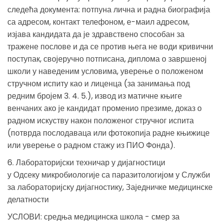
следећа документа: потпуна лична и радна биографија
са адресом, контакт телефоном, е-маил адресом,
изјава кандидата да је здравствено способан за
тражене послове и да се против њега не води кривични
поступак, својеручно потписана, диплома о завршеној
школи у наведеним условима, уверење о положеном
стручном испиту као и лиценца (за занимања под
редним бројем 3. 4. 5.), извод из матичне књиге
венчаних ако је кандидат променио презиме, доказ о
радном искуству након положеног стручног испита
(потврда послодаваца или фотокопија радне књижице
или уверење о радном стажу из ПИО Фонда).
6. Лабораторијски техничар у дијагностици
у Одсеку микробиологије са паразитологијом у Служби
за лабораторијску дијагностику, Заједничке медицинске
делатности
УСЛОВИ: средња медицинска школа - смер за