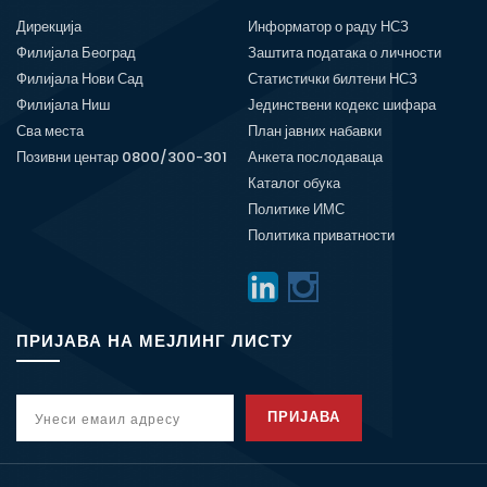
Дирекција
Информатор о раду НСЗ
Филијала Београд
Заштита података о личности
Филијала Нови Сад
Статистички билтени НСЗ
Филијала Ниш
Јединствени кодекс шифара
Сва места
План јавних набавки
Позивни центар 0800/300-301
Анкета послодаваца
Каталог обука
Политике ИМС
Политика приватности
ПРИЈАВА НА МЕЈЛИНГ ЛИСТУ
ПРИЈАВА