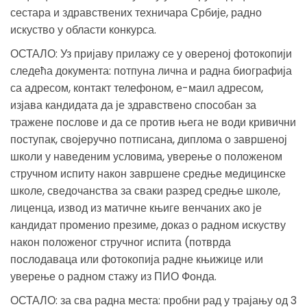
сестара и здравствених техничара Србије, радно
искуство у области конкурса.
ОСТАЛО: Уз пријаву прилажу се у овереној фотокопији
следећа документа: потпуна лична и радна биографија
са адресом, контакт телефоном, е-маил адресом,
изјава кандидата да је здравствено способан за
тражене послове и да се против њега не води кривични
поступак, својеручно потписана, диплома о завршеној
школи у наведеним условима, уверење о положеном
стручном испиту након завршене средње медицинске
школе, сведочанства за сваки разред средње школе,
лиценца, извод из матичне књиге венчаних ако је
кандидат променио презиме, доказ о радном искуству
након положеног стручног испита (потврда
послодаваца или фотокопија радне књижице или
уверење о радном стажу из ПИО Фонда.
ОСТАЛО: за сва радна места: пробни рад у трајању од 3