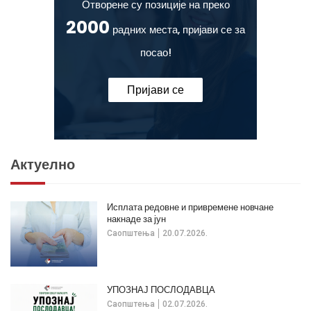
Отворене су позиције на преко
2000
радних места, пријави се за
посао!
Пријави се
Актуелно
Исплата редовне и привремене новчане
накнаде за јун
Саопштења
20.07.2026.
УПОЗНАЈ ПОСЛОДАВЦА
Саопштења
02.07.2026.