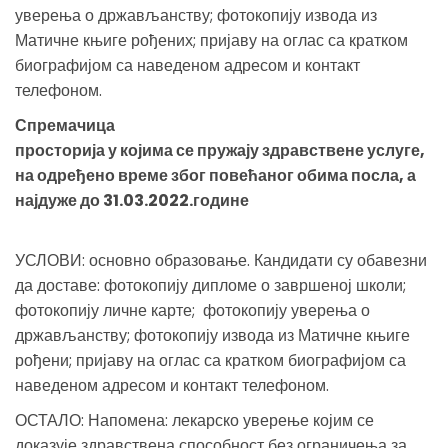
уверења о држављанству; фотокопију извода из
Матичне књиге рођених; пријаву на оглас са кратком
биографијом са наведеном адресом и контакт
телефоном.
Спремачица
просторија у којима се пружају здравствене услуге,
на одређено време због повећаног обима посла, а
најдуже до 31.03.2022.године
УСЛОВИ: основно образовање. Кандидати су обавезни
да доставе: фотокопију дипломе о завршеној школи;
фотокопију личне карте; фотокопију уверења о
држављанству; фотокопију извода из Матичне књиге
рођени; пријаву на оглас са кратком биографијом са
наведеном адресом и контакт телефоном.
ОСТАЛО: Напомена: лекарско уверење којим се
доказује здравствена способност без ограничења за