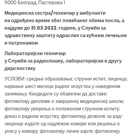
11000 Београд, Пастерова 1
Медицинска сестра/техничар у амбуланти
на одређено време због повећаног обима посла, а
најдуже до 31.03.2022. године, у Служби за
здравствену заштиту одраслих са кућним лечењем
и патронажом
Лабораторијски техничар
у Служби за радиолошку, лабораторијски и другу
дијагностику
УСЛОВИ: средње образовање; стручни испит; лиценца;
најмање шест месеци радног искуства у наведеном
занимању. Кандидати су обавезни да доставе:
фотокопију дипломе о завршеној медицинској школи;
фотокопију уверења о положеном стручном испиту;
доказ о радном искуству; фотокопију дозволе за рад-
лиценце издате од надлежне коморе или решења о
упису у комору; фотокопију личне карте; фотокопију