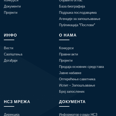
Конкурси
Објавите оглас
Документи
База биографија
Пројекти
Подршка послодавцима
Агенције за запошљавање
Публикација "Послови"
ИНФО
О НАМА
Вести
Конкурси
Саопштења
Правни акти
Догађаји
Пројекти
Продаја основних средстава
Јавне набавке
Оптерећење саветника
Испит - Запошљавање
Број запослених
НСЗ МРЕЖА
ДОКУМЕНТА
Дирекција
Информатор о раду НСЗ