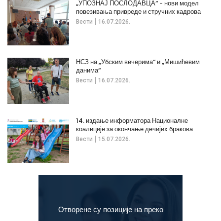
„УПОЗНАЈ ПОСЛОДАВЦА“ - нови модел
повезивања привреде и стручних кадрова
Вести
16.07.2026.
НСЗ на „Убским вечерима“ и „Мишићевим
данима“
Вести
16.07.2026.
14. издање информатора Националне
коалиције за окончање дечијих бракова
Вести
15.07.2026.
Отворене су позиције на преко