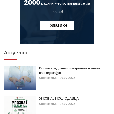
2000
радних места, пријави се за
посао!
Пријави се
Актуелно
Исплата редовне и привремене новчане
накнаде за јун
Саопштења
20.07.2026.
УПОЗНАЈ ПОСЛОДАВЦА
Саопштења
02.07.2026.