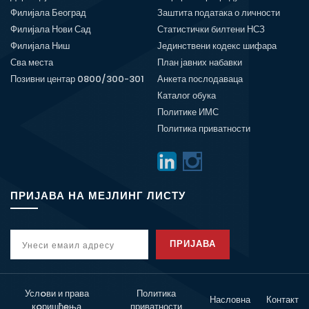
Филијала Београд
Заштита података о личности
Филијала Нови Сад
Статистички билтени НСЗ
Филијала Ниш
Јединствени кодекс шифара
Сва места
План јавних набавки
Позивни центар 0800/300-301
Анкета послодаваца
Каталог обука
Политике ИМС
Политика приватности
ПРИЈАВА НА МЕЈЛИНГ ЛИСТУ
ПРИЈАВА
Услoви и права
Политика
Насловна
Контакт
кoришћeња
приватности