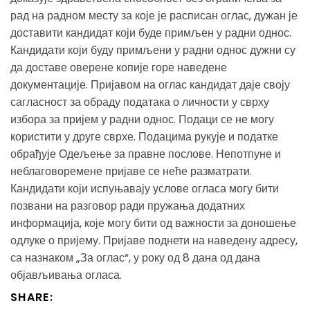
рад на радном месту за које је расписан оглас, дужан је
доставити кандидат који буде примљен у радни однос.
Кандидати који буду примљени у радни однос дужни су
да доставе оверене копије горе наведене
документације. Пријавом на оглас кандидат даје своју
сагласност за обраду података о личности у сврху
избора за пријем у радни однос. Подаци се не могу
користити у друге сврхе. Подацима рукује и податке
обрађује Одељење за правне послове. Непотпуне и
неблаговоремене пријаве се неће разматрати.
Кандидати који испуњавају услове огласа могу бити
позвани на разговор ради пружања додатних
информација, које могу бити од важности за доношење
одлуке о пријему. Пријаве поднети на наведену адресу,
са назнаком „За оглас“, у року од 8 дана од дана
објављивања огласа.
SHARE: