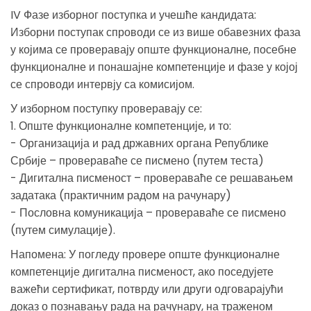
IV Фазе изборног поступка и учешће кандидата:
Изборни поступак спроводи се из више обавезних фаза
у којима се проверавају опште функционалне, посебне
функционалне и понашајне компетенције и фазе у којој
се спроводи интервју са комисијом.
У изборном поступку проверавају се:
1. Опште функционалне компетенције, и то:
- Организација и рад државних органа Републике
Србије – провераваће се писмено (путем теста)
- Дигитална писменост – провераваће се решавањем
задатака (практичним радом на рачунару)
- Пословна комуникација – провераваће се писмено
(путем симулације).
Напомена: У погледу провере опште функционалне
компетенције дигитална писменост, ако поседујете
важећи сертификат, потврду или други одговарајући
доказ о познавању рада на рачунару, на траженом