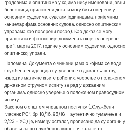
градовима и општинама у којима нису именовани јавни
бележници, приложени докази могу бити оверени у
основним судовима, судским јединицама, пријемним
канцеларијама основних судова, односно општинским
управама као поверени посао). Као доказ се могу
приложити и фотокопије докумената које су оверене
пре 1. марта 2017. године у основним судовима, односно
општинскоj управи.
Напомена: Документа о чињеницама о којима се води
службена евиденција су: уверење о држављанству,
извод из матичне књиге рођених, уверење о положеном
државном стручном испиту за рад у државним
органима, односно уверење о положеном правосудном
испиту.
Законом о општем управном поступку („Службени
гласник РС“, бр. 18/16, 95/18 – аутентично тумачење и
2/23 - УС) је, између осталог, прописано да су органи у
обавези да по службеној дужности, када је то