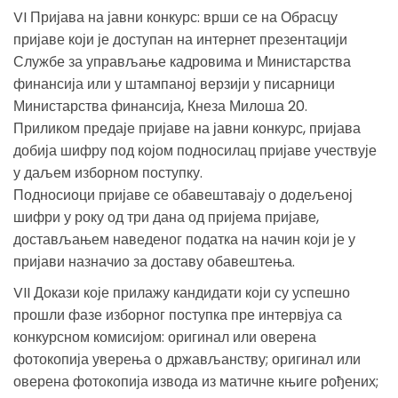
VI Пријава на јавни конкурс: врши се на Обрасцу
пријаве који је доступан на интернет презентацији
Службе за управљање кадровима и Министарства
финансија или у штампаној верзији у писарници
Министарства финансија, Кнеза Милоша 20.
Приликом предаје пријаве на јавни конкурс, пријава
добија шифру под којом подносилац пријаве учествује
у даљем изборном поступку.
Подносиоци пријаве се обавештавају о додељеној
шифри у року од три дана од пријема пријаве,
достављањем наведеног податка на начин који је у
пријави назначио за доставу обавештења.
VII Докази које прилажу кандидати који су успешно
прошли фазе изборног поступка пре интервјуа са
конкурсном комисијом: оригинал или оверена
фотокопија уверења о држављанству; оригинал или
оверена фотокопија извода из матичне књиге рођених;