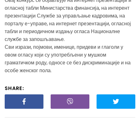
Овај конкурс се објављује на интернет презентацији и
огласној табли Министарства финансија, на интерент
презентацији Службе за управљање кадровима, на
порталу е-управе, на интернет презентацији, огласној
табли и периодичном издању огласа Националне
службе за запошљавање.
Сви изрази, појмови, именице, придеви и глаголи у
овом огласу који су употребљени у мушком
граматичком роду, односе се без дискриминације и на
особе женског пола.
SHARE: