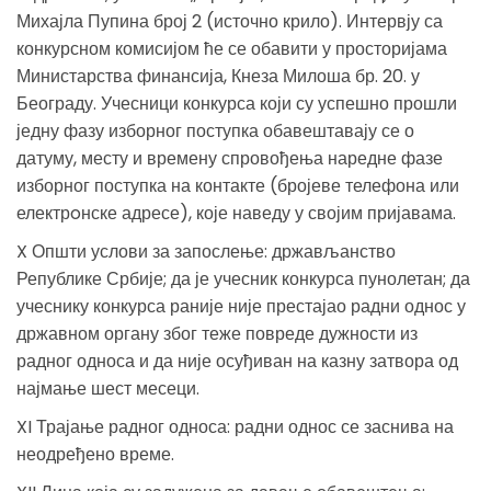
Михајла Пупина број 2 (источно крило). Интервју са
конкурсном комисијом ће се обавити у просторијама
Министарства финансија, Кнеза Милоша бр. 20. у
Београду. Учесници конкурса који су успешно прошли
једну фазу изборног поступка обавештавају се о
датуму, месту и времену спровођења наредне фазе
изборног поступка на контакте (бројеве телефона или
електрoнске адресе), које наведу у својим пријавама.
X Општи услови за запослење: држављанство
Републике Србије; да је учесник конкурса пунолетан; да
учеснику конкурса раније није престајао радни однос у
државном органу због теже повреде дужности из
радног односа и да није осуђиван на казну затвора од
најмање шест месеци.
XI Трајање радног односа: радни однос се заснива на
неодређено време.