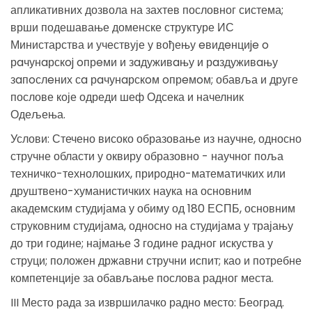
апликативних дозвола на захтев пословног система;
врши подешавање доменске структуре ИС
Министарства и учествује у вођењу eвидeнциje o
рaчунaрскoj oпрeми и зaдуживaњу и рaздуживaњу
зaпoслeних сa рaчунaрскoм oпрeмoм; обавља и друге
послове које одреди шеф Одсека и начелник
Одељења.
Услови: Стечено високо образовање из научне, односно
стручне области у оквиру образовно - научног поља
техничко-технолошких, природно-математичких или
друштвено-хуманистичких наука на основним
академским студијама у обиму од 180 ЕСПБ, основним
струковним студијама, односно на студијама у трајању
до три године; најмање 3 године радног искуства у
струци; положен државни стручни испит; као и потребне
компетенције за обављање послова радног места.
III Место рада за извршилачко радно место: Београд.