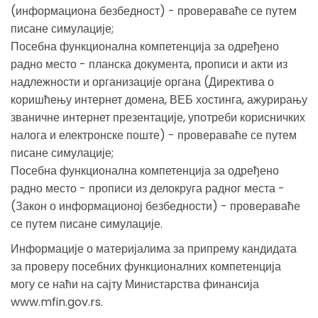
(информациона безбедност) - провераваће се путем
писане симулације;
Посебна функционална компетенција за одређено
радно место - планска документа, прописи и акти из
надлежности и организације органа (Директива о
коришћењу интернет домена, ВЕБ хостинга, ажурирању
званичне интернет презентације, употреби корисничких
налога и електронске поште) - провераваће се путем
писане симулације;
Посебна функционална компетенција за одређено
радно место - прописи из делокруга радног места -
(Закон о информационој безбедности) - провераваће
се путем писане симулације.
Информације о материјалима за припрему кандидата
за проверу посебних функционалних компетенција
могу се наћи на сајту Министарства финансија
www.mfin.gov.rs.