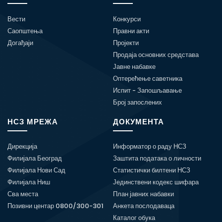
Вести
Конкурси
Саопштења
Правни акти
Догађаји
Пројекти
Продаја основних средстава
Јавне набавке
Оптерећење саветника
Испит - Запошљавање
Број запослених
НСЗ МРЕЖА
ДОКУМЕНТА
Дирекција
Информатор о раду НСЗ
Филијала Београд
Заштита података о личности
Филијала Нови Сад
Статистички билтени НСЗ
Филијала Ниш
Јединствени кодекс шифара
Сва места
План јавних набавки
Позивни центар 0800/300-301
Анкета послодаваца
Каталог обука