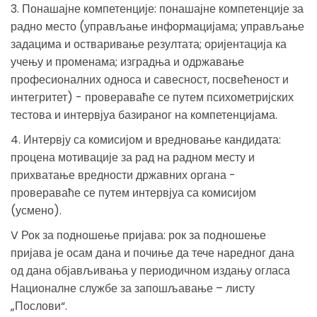
3. Понашајне компетенције: понашајне компетенције за
радно место (управљање информацијама; управљање
задацима и остваривање резултата; оријентација ка
учењу и променама; изградња и одржавање
професионалних односа и савесност, посвећеност и
интегритет) - провераваће се путем психометријских
тестова и интервјуа базираног на компетенцијама.
4. Интервју са комисијом и вредновање кандидата:
процена мотивације за рад на радном месту и
прихватање вредности државних органа -
провераваће се путем интервјуа са комисијом
(усмено).
V Рок за подношење пријава: рок за подношење
пријава је осам дана и почиње да тече наредног дана
од дана објављивања у периодичном издању огласа
Националне службе за запошљавање – листу
„Послови“.