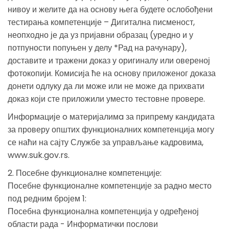
нивоу и желите да на основу њега будете ослобођени
тестирања компетенције – Дигитална писменост,
неопходно је да уз пријавни образац (уредно и у
потпуности попуњен у делу *Рад на рачунару),
доставите и тражени доказ у оригиналу или овереној
фотокопији. Комисија ће на основу приложеног доказа
донети одлуку да ли може или не може да прихвати
доказ који сте приложили уместо тестовне провере.
Информације o материјалимa за припрему кандидата
за проверу општих функционалних компетенција могу
се наћи на сајту Службе за управљање кадровима,
www.suk.gov.rs.
2. Посебне функционалне компетенције:
Посебне функционалне компетенције за радно место
под редним бројем 1:
Посебна функционална компетенција у одређеној
области рада - Информатички послови