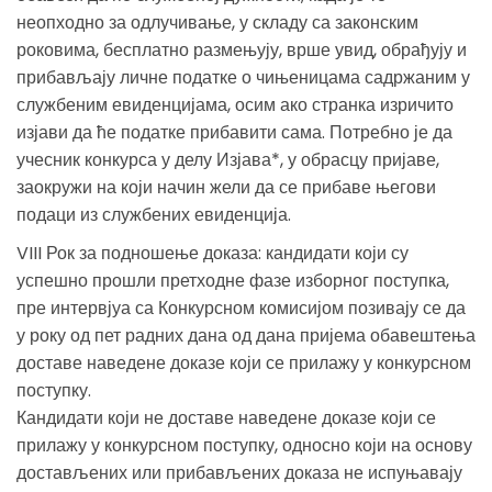
неопходно за одлучивање, у складу са законским
роковима, бесплатно размењују, врше увид, обрађују и
прибављају личне податке о чињеницама садржаним у
службеним евиденцијама, осим ако странка изричито
изјави да ће податке прибавити сама. Потребно је да
учесник конкурса у делу Изјава*, у обрасцу пријаве,
заокружи на који начин жели да се прибаве његови
подаци из службених евиденција.
VIII Рок за подношење доказа: кандидати који су
успешно прошли претходне фазе изборног поступка,
пре интервјуа са Конкурсном комисијом позивају се да
у року од пет радних дана од дана пријема обавештења
доставе наведене доказе који се прилажу у конкурсном
поступку.
Кандидати који не доставе наведене доказе који се
прилажу у конкурсном поступку, односно који на основу
достављених или прибављених доказа не испуњавају