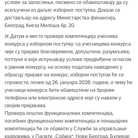
услове за запослење, писмено се обавештавају да су
искључени из даљег изборног поступка. Докази се
достављају на адресу Министарства финансија,
Београд, Кнеза Милоша бр. 20.
IX Датум и место провере компетенција учесника
конкурса у изборном поступку: са учесницима конкурса
чије су пријаве благовремене, допуштене, разумљиве,
потпуне и који испуњавају услове предвиђене огласом
о јавном конкурсу, на основу података наведених у
обрасцу пријаве на конкурс, изборни поступак ће се
спровести, почев од 26. јануара 2026. године, о чему ће
учесници конкурса бити обавештени на бројеве
телефона или електронске адресе које су навели у
својим пријавама.
Провера општих функционалних компетенција,
посебних функционалних компетенција и понашајних
компетенција ће се обавити у Служби за управљање
кадровима, у Палати „Србија“, Нови Београд, Булевар