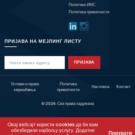
Политике ИМС
Политика приватности
ПРИЈАВА НА МЕЈЛИНГ ЛИСТУ
ПРИЈАВА
Услoви и права
Политика
Насловна
Контакт
кoришћeња
приватности
© 2026. Сва права задржана
Овај вебсајт користи cookies да би вам
обезбедили најбољу услугу. Додатне
Прихвати