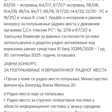
83/05 – исправка, 64/07, 67/07-исправка, 116/08,
104/09, 99/14, 94/17, 95/18, 157/20, 144/22, 13/25- УС и
19/25) и члана 9. став 1. Уредбе о интерном и јавном
конкурсу за попуњавање радних места у државним
органима („Сл. гласник РС“, бр. 2/19 и 67/21) и
Закључка Комисије за давање сагласности за ново
запошљавање и додатно радно ангажовање код
корисника јавних средстава 51 број: 10295/2025 - 1 од
30. септембра 2025. године, оглашава
ЈАВНИ КОНКУРС
ЗА ПОПУЊАВАЊЕ ИЗВРШИЛАЧКОГ РАДНОГ МЕСТА
I Орган у коме се радно место попуњава: Министарство
финансија, Београд, Кнеза Милоша 20.
II Радно место које се попуњава:
1. Радно место за стручно-оперативне послове у
области информационог система, у звању сарадник