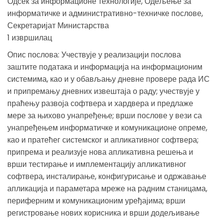
Одсек за информационе технологије, Одељење за
информатичке и административно-техничке послове,
Секретаријат Министарства
1 извршилац
Опис послова: Учествује у реализацији послова
заштите података и информација на информационим
системима, као и у обављању дневне провере рада ИС
и припремању дневних извештаја о раду; учествује у
праћењу развоја софтвера и хардвера и предлаже
мере за њихово унапређење; врши послове у вези са
унапређењем информатичке и комуникационе опреме,
као и пратећег системског и апликативног софтвера;
припрема и реализује нова апликативна решења и
врши тестирање и имплементацију апликативног
софтвера, инсталирање, конфигурисање и одржавање
апликација и параметара мреже на радним станицама,
периферним и комуникационим уређајима; врши
регистровање нових корисника и врши додељивање