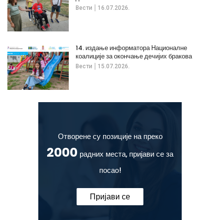
Вести
16.07.2026.
14. издање информатора Националне
коалиције за окончање дечијих бракова
Вести
15.07.2026.
Отворене су позиције на преко
2000
радних места, пријави се за
посао!
Пријави се