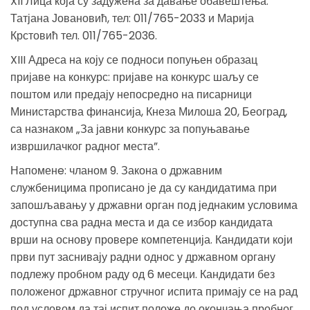
XII Лица која су задужена за давање обавештења:
Татјана Јовановић, тел: 011/765-2033 и Марија
Крстовић тел. 011/765-2036.
XIII Адреса на коју се подноси попуњен образац
пријаве на конкурс: пријаве на конкурс шаљу се
поштом или предају непосредно на писарници
Министарства финансија, Кнеза Милоша 20, Београд,
са назнаком „За јавни конкурс за попуњавање
извршилачког радног места”.
Напоменe: чланом 9. Закона о државним
службеницима прописано је да су кандидатима при
запошљавању у државни орган под једнаким условима
доступна сва радна места и да се избор кандидата
врши на основу провере компетенција. Кандидати који
први пут заснивају радни однос у државном органу
подлежу пробном раду од 6 месеци. Кандидати без
положеног државног стручног испита примају се на рад
под условом да тај испит положе до окончања пробног