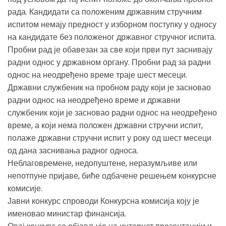
рада. Кандидати са положеним државним стручним
испитом немају предност у изборном поступку у односу
на кандидате без положеног државног стручног испита.
Пробни рад је обавезан за све који први пут заснивају
радни однос у државном органу. Пробни рад за радни
однос на неодређено време траје шест месеци.
Државни службеник на пробном раду који је засновао
радни однос на неодређено време и државни
службеник који је засновао радни однос на неодређено
време, а који нема положен државни стручни испит,
полаже државни стручни испит у року од шест месеци
од дана заснивања радног односа.
Неблаговремене, недопуштене, неразумљиве или
непотпуне пријаве, биће одбачене решењем конкурсне
комисије.
Јавни конкурс спроводи Конкурсна комисија коју је
именовао министар финансија.