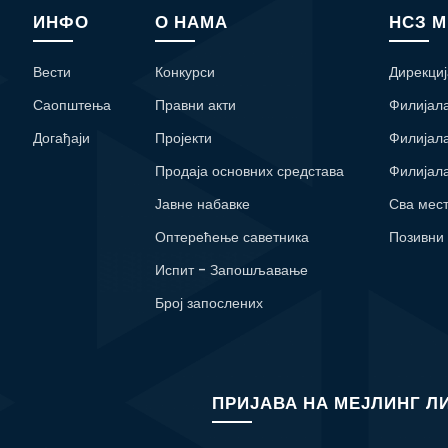
ИНФО
О НАМА
НСЗ 
Вести
Конкурси
Дирекциј
Саопштења
Правни акти
Филијал
Догађаји
Пројекти
Филијал
Продаја основних средстава
Филијал
Јавне набавке
Сва мес
Оптерећење саветника
Позивни
Испит - Запошљавање
Број запослених
ПРИЈАВА НА МЕЈЛИНГ Л