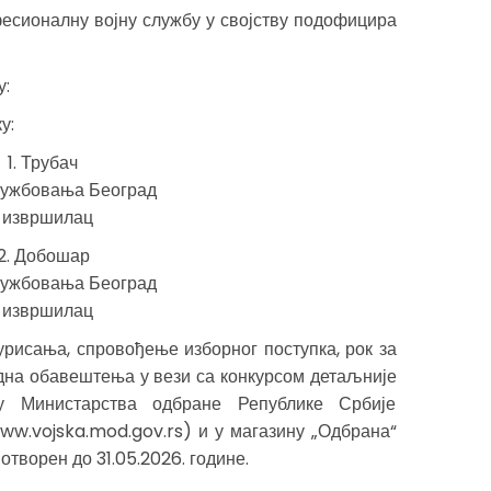
фесионалну војну службу у својству подофицира
у:
у:
1. Трубач
лужбовања Београд
1 извршилац
2. Добошар
лужбовања Београд
1 извршилац
урисања, спровођење изборног поступка, рок за
дна обавештења у вези са конкурсом детаљније
у Министарства одбране Републике Србије
ww.vojska.mod.gov.rs) и у магазину „Одбрана“
 отворен до 31.05.2026. године.