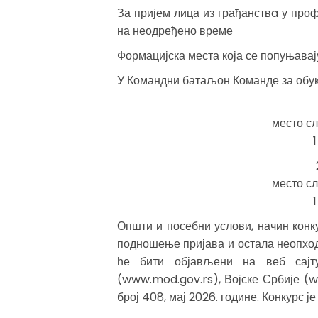
За пријем лица из грађанствa у про
на неодређено време
Формацијска места која се попуњавај
У Командни батаљон Команде за обук
место с
место с
Општи и посебни услови, начин конк
подношење пријава и остала неопхо
ће бити објављени на веб сајт
(www.mod.gov.rs), Војске Србије (w
број 408, мај 2026. године. Конкурс је