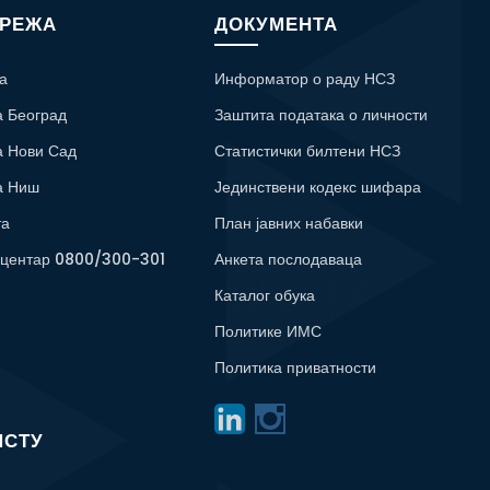
МРЕЖА
ДОКУМЕНТА
а
Информатор о раду НСЗ
а Београд
Заштита података о личности
а Нови Сад
Статистички билтени НСЗ
а Ниш
Јединствени кодекс шифара
та
План јавних набавки
 центар 0800/300-301
Анкета послодаваца
Каталог обука
Политике ИМС
Политика приватности
ИСТУ