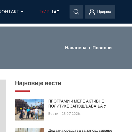
КОНТАКТ
ЋИР
LAT
Пријава
Насловна
Послови
Најновије вести
ПРОГРАМИ И МЕРЕ АКТИВНЕ
ПОЛИТИКЕ ЗАПОШЉАВАЊА У
ОПШТИНИ КЛАДОВО
Вести
23.07.2026.
Додатна средства за запошљавање