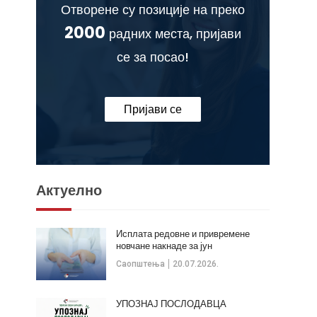
Отворене су позиције на преко
2000
радних места, пријави
се за посао!
Пријави се
Актуелно
Исплата редовне и привремене
новчане накнаде за јун
Саопштења
20.07.2026.
УПОЗНАЈ ПОСЛОДАВЦА