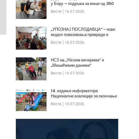
у Бору – подршка за више од 350
незапослених
Вести
16.07.2026.
„УПОЗНАЈ ПОСЛОДАВЦА“ - нови
модел повезивања привреде и
стручних кадрова
Вести
16.07.2026.
НСЗ на „Убским вечерима“ и
„Мишићевим данима“
Вести
16.07.2026.
14. издање информатора
Националне коалиције за окончање
дечијих бракова
Вести
15.07.2026.