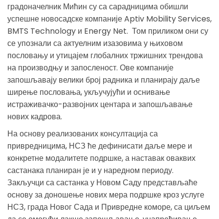
градоначелник Мићин су са сарадницима обишли
успешне новосадске компаније Aptiv Mobility Services,
BMTS Technology и Energy Net. Том приликом они су
се упознали са актуелним изазовима у њиховом
пословању и утицајем глобалних тржишних трендова
на производњу и запосленост. Ове компаније
запошљавају велики број радника и планирају даље
ширење пословања, укључујући и оснивање
истраживачко-развојних центара и запошљавање
нових кадрова.
На основу реализованих консултација са
привредницима, НСЗ ће дефинисати даље мере и
конкретне модалитете подршке, а наставак оваквих
састанака планиран је и у наредном периоду.
Закључци са састанка у Новом Саду представљаће
основу за доношење нових мера подршке кроз услуге
НСЗ, града Новог Сада и Привредне коморе, са циљем