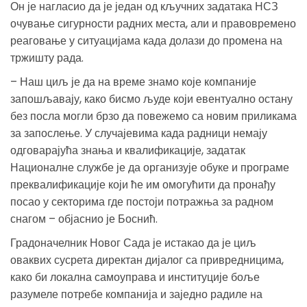
Он је нагласио да је један од кључних задатака НСЗ
очување сигурности радних места, али и правовремено
реаговање у ситуацијама када долази до промена на
тржишту рада.
– Наш циљ је да на време знамо које компаније
запошљавају, како бисмо људе који евентуално остану
без посла могли брзо да повежемо са новим приликама
за запослење. У случајевима када радници немају
одговарајућа знања и квалификације, задатак
Националне службе је да организује обуке и програме
преквалификације који ће им омогућити да пронађу
посао у секторима где постоји потражња за радном
снагом – објаснио је Боснић.
Градоначелник Новог Сада је истакао да је циљ
оваквих сусрета директан дијалог са привредницима,
како би локална самоуправа и институције боље
разумеле потребе компанија и заједно радиле на