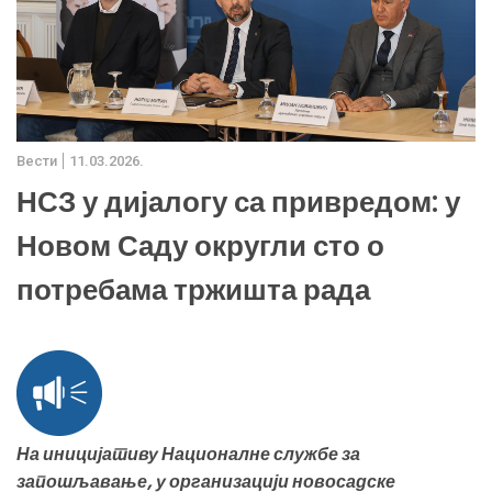
Вести
11.03.2026.
НСЗ у дијалогу са привредом: у
Новом Саду округли сто о
потребама тржишта рада
На иницијативу Националне службе за
запошљавање, у организацији новосадске