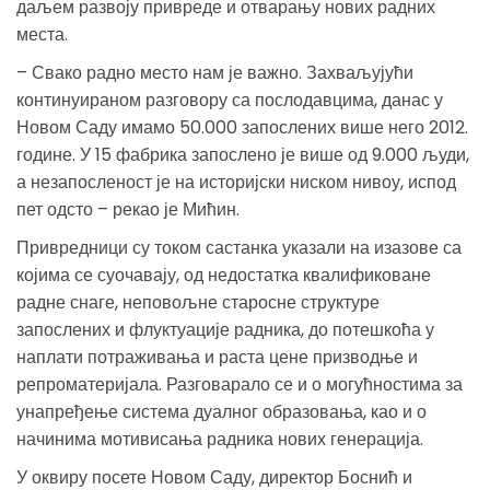
даљем развоју привреде и отварању нових радних
места.
– Свако радно место нам је важно. Захваљујући
континуираном разговору са послодавцима, данас у
Новом Саду имамо 50.000 запослених више него 2012.
године. У 15 фабрика запослено је више од 9.000 људи,
а незапосленост је на историјски ниском нивоу, испод
пет одсто – рекао је Мићин.
Привредници су током састанка указали на изазове са
којима се суочавају, од недостатка квалификоване
радне снаге, неповољне старосне структуре
запослених и флуктуације радника, до потешкоћа у
наплати потраживања и раста цене призводње и
репроматеријала. Разговарало се и о могућностима за
унапређење система дуалног образовања, као и о
начинима мотивисања радника нових генерација.
У оквиру посете Новом Саду, директор Боснић и