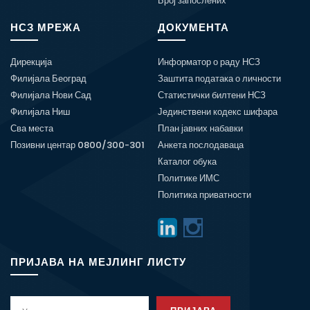
Број запослених
НСЗ МРЕЖА
ДОКУМЕНТА
Дирекција
Информатор о раду НСЗ
Филијала Београд
Заштита података о личности
Филијала Нови Сад
Статистички билтени НСЗ
Филијала Ниш
Јединствени кодекс шифара
Сва места
План јавних набавки
Позивни центар 0800/300-301
Анкета послодаваца
Каталог обука
Политике ИМС
Политика приватности
ПРИЈАВА НА МЕЈЛИНГ ЛИСТУ