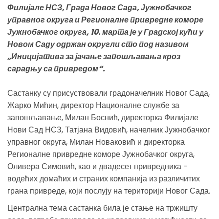
Филијале НСЗ, Града Новог Сада, Јужнобачког
управног округа и Регионалне привредне коморе
Јужнобачког округа, 10. марта је у Градској кући у
Новом Саду одржан округли сто под називом
„Иницијатива за јачање запошљавања кроз
сарадњу са привредом“.
Састанку су присуствовали градоначелник Новог Сада,
Жарко Мићин, директор Националне службе за
запошљавање, Милан Боснић, директорка Филијале
Нови Сад НСЗ, Татјана Видовић, начелник Јужнобачког
управног округа, Милан Новаковић и директорка
Регионалне привредне коморе Јужнобачког округа,
Оливера Симовић, као и двадесет привредника -
водећих домаћих и страних компанија из различитих
грана привреде, који послују на територији Новог Сада.
Централна тема састанка била је стање на тржишту