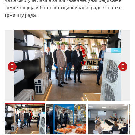
да се омогући лакше запошљавање, унапређивање
компетенција и боље позиционирање радне снаге на
тржишту рада.