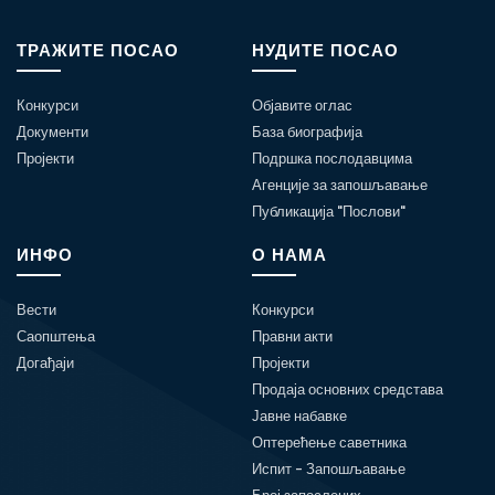
ТРАЖИТЕ ПОСАО
НУДИТЕ ПОСАО
Конкурси
Објавите оглас
Документи
База биографија
Пројекти
Подршка послодавцима
Агенције за запошљавање
Публикација "Послови"
ИНФО
О НАМА
Вести
Конкурси
Саопштења
Правни акти
Догађаји
Пројекти
Продаја основних средстава
Јавне набавке
Оптерећење саветника
Испит - Запошљавање