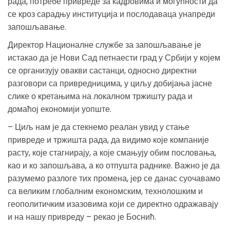
рада, потребе привреде за кадровима и могућности да
се кроз сарадњу институција и послодаваца унапреди
запошљавање.
Директор Националне службе за запошљавање је
истакао да је Нови Сад петнаести град у Србији у којем
се организују овакви састанци, односно директни
разговори са привредницима, у циљу добијања јасне
слике о кретањима на локалном тржишту рада и
домаћој економији уопште.
– Циљ нам је да стекнемо реалан увид у стање
привреде и тржишта рада, да видимо које компаније
расту, које стагнирају, а које смањују обим пословања,
као и ко запошљава, а ко отпушта раднике. Важно је да
разумемо разлоге тих промена, јер се данас суочавамо
са великим глобалним економским, технолошким и
геополитичким изазовима који се директно одражавају
и на нашу привреду – рекао је Боснић.