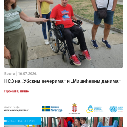
Вести
16.07.2026.
НСЗ на „Убским вечерима“ и „Мишићевим данима“
Прочитај више