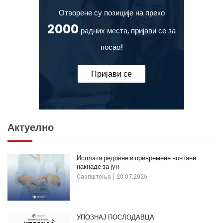
Отворене су позиције на преко
2000
радних места, пријави се за
посао!
Пријави се
Актуелно
Исплата редовне и привремене новчане
накнаде за јун
Саопштења
20.07.2026.
УПОЗНАЈ ПОСЛОДАВЦА