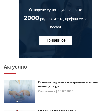
Отворене су позиције на преко
2000
радних места, пријави се за
посао!
Пријави се
Актуелно
Исплата редовне и привремене новчане
накнаде за јун
Саопштења
20.07.2026.