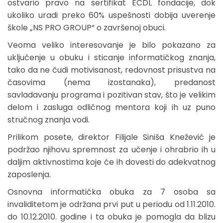
ostvario pravo na sertifikat ECDL fondacije, dok
ukoliko uradi preko 60% uspešnosti dobija uverenje
škole „NS PRO GROUP“ o završenoj obuci.
Veoma veliko interesovanje je bilo pokazano za
uključenje u obuku i sticanje informatičkog znanja,
tako da ne čudi motivisanost, redovnost prisustva na
časovima (nema izostanaka), predanost
savladavanju programa i pozitivan stav, što je velikim
delom i zasluga odličnog mentora koji ih uz puno
stručnog znanja vodi.
Prilikom posete, direktor Filijale Siniša Knežević je
podržao njihovu spremnost za učenje i ohrabrio ih u
daljim aktivnostima koje će ih dovesti do adekvatnog
zaposlenja.
Osnovna informatička obuka za 7 osoba sa
invaliditetom je održana prvi put u periodu od 1.11.2010.
do 10.12.2010. godine i ta obuka je pomogla da blizu