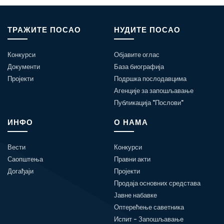
ТРАЖИТЕ ПОСАО
НУДИТЕ ПОСАО
Конкурси
Објавите оглас
Документи
База биографија
Пројекти
Подршка послодавцима
Агенције за запошљавање
Публикација "Послови"
ИНФО
О НАМА
Вести
Конкурси
Саопштења
Правни акти
Догађаји
Пројекти
Продаја основних средстава
Јавне набавке
Оптерећење саветника
Испит - Запошљавање