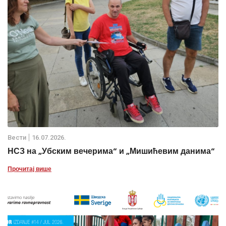
Вести
16.07.2026.
НСЗ на „Убским вечерима“ и „Мишићевим данима“
Прочитај више