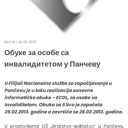
Вести
26.03.2013.
Обуке за особе са
инвалидитетом у Панчеву
U Filijali Nacionalne službe za zapošljavanje u
Pančevu je u toku realizacija osnovne
informatičke obuke – ECDL, za osobe sa
invaliditetom. Obuka za 5 lica je započela
25.02.2013. godine a završiće se 28.03.2013. godine.
U prostorijama OŠ „Bratstvo-jedinstvo“ u Pančevu,