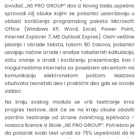
izvođač „NS PRO GROUP“ doo iz Novog Sada, uspešno
sprovodi cilj obuke kojim se polaznici usavršavaju u
oblasti korišćenja programskog paketa Microsoft
Office (Windows XP, Word, Excel, Power Point,
Internet Explorer 7, MS Outlook Expres). Osim veštine
pisanja i obrade teksta, tokom 90 časova, polaznici
usvajaju načine izrade i analize tabelarnih kalkulacija,
stiču znanje o izradi i korišćenju prezentacija, kao i
mogućnostima interneta sa posebnim akcentom na
komunikaciju elektronskom poštom. Nastava
obuhvata teoretski deo i praktični deo gde se izvode
zadaci.
Na kraju svakog modula se vrši testiranje kroz
progres testove, dok će se na kraju obuke obaviti
završno testiranje od strane zvaničnog ispitivača –
nosioca licence iz škole „NS PRO GROUP“. Potrebno je
da polaznik svaki test uradi sa 75% uspešnosti da bi