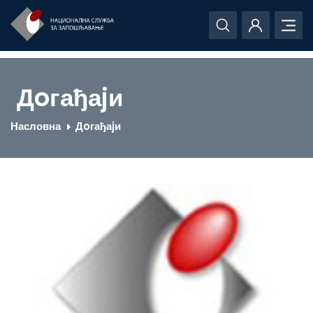
Дoгађаjи
Насловна
Дoгађаjи