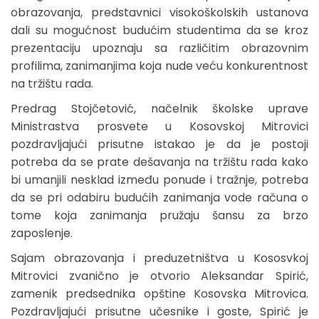
obrazovanja, predstavnici visokoškolskih ustanova
dali su mogućnost budućim studentima da se kroz
prezentaciju upoznaju sa različitim obrazovnim
profilima, zanimanjima koja nude veću konkurentnost
na tržištu rada.
Predrag Stojčetović, načelnik školske uprave
Ministrastva prosvete u Kosovskoj Mitrovici
pozdravljajući prisutne istakao je da je postoji
potreba da se prate dešavanja na tržištu rada kako
bi umanjili nesklad između ponude i tražnje, potreba
da se pri odabiru budućih zanimanja vode računa o
tome koja zanimanja pružaju šansu za brzo
zaposlenje.
Sajam obrazovanja i preduzetništva u Kososvkoj
Mitrovici zvanično je otvorio Aleksandar Spirić,
zamenik predsednika opštine Kosovska Mitrovica.
Pozdravljajući prisutne učesnike i goste, Spirić je