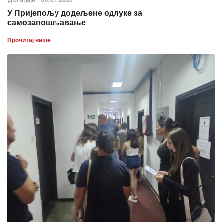
У Пријепољу додељене одлуке за
самозапошљавање
Прочитај више