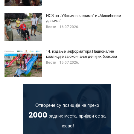
НСЗ на „Убским вечерима“ и „Мишићевим
данима“
Вести
16.07.2026.
14. издање информатора Националне
коалиције за окончање дечијих бракова
Вести
15.07.2026.
Отворене су позиције на преко
2000
радних места, пријави се за
посао!