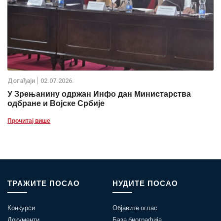
Дoгађаjи
02.07.2026.
У Зрењанину одржан Инфо дан Министарства
одбране и Војске Србије
Прочитај више
ТРАЖИТЕ ПОСАО
НУДИТЕ ПОСАО
Конкурси
Објавите оглас
Документи
База биографија