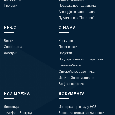
Пројекти
Подршка послодавцима
Агенције за запошљавање
Публикација "Послови"
ИНФО
О НАМА
Вести
Конкурси
Саопштења
Правни акти
Догађаји
Пројекти
Продаја основних средстава
Јавне набавке
Оптерећење саветника
Испит - Запошљавање
Број запослених
НСЗ МРЕЖА
ДОКУМЕНТА
Дирекција
Информатор о раду НСЗ
Филијала Београд
Заштита података о личности