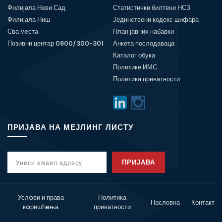
Филијала Нови Сад
Статистички билтени НСЗ
Филијала Ниш
Јединствени кодекс шифара
Сва места
План јавних набавки
Позивни центар 0800/300-301
Анкета послодаваца
Каталог обука
Политике ИМС
Политика приватности
ПРИЈАВА НА МЕЈЛИНГ ЛИСТУ
ПРИЈАВА
Услoви и права
Политика
Насловна
Контакт
кoришћeња
приватности