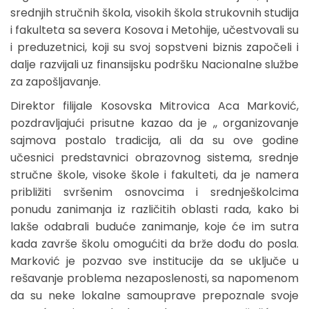
srednjih stručnih škola, visokih škola strukovnih studija
i fakulteta sa severa Kosova i Metohije, učestvovali su
i preduzetnici, koji su svoj sopstveni biznis započeli i
dalje razvijali uz finansijsku podršku Nacionalne službe
za zapošljavanje.
Direktor filijale Kosovska Mitrovica Aca Marković,
pozdravljajući prisutne kazao da je ,, organizovanje
sajmova postalo tradicija, ali da su ove godine
učesnici predstavnici obrazovnog sistema, srednje
stručne škole, visoke škole i fakulteti, da je namera
približiti svršenim osnovcima i srednješkolcima
ponudu zanimanja iz različitih oblasti rada, kako bi
lakše odabrali buduće zanimanje, koje će im sutra
kada završe školu omogućiti da brže dođu do posla.
Marković je pozvao sve institucije da se uključe u
rešavanje problema nezaposlenosti, sa napomenom
da su neke lokalne samouprave prepoznale svoje