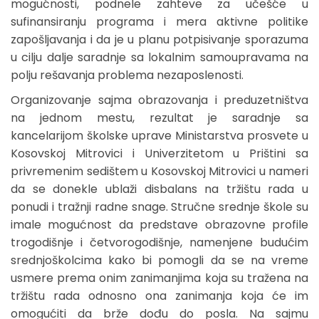
mogućnosti, podnele zahteve za učešće u
sufinansiranju programa i mera aktivne politike
zapošljavanja i da je u planu potpisivanje sporazuma
u cilju dalje saradnje sa lokalnim samoupravama na
polju rešavanja problema nezaposlenosti.
Organizovanje sajma obrazovanja i preduzetništva
na jednom mestu, rezultat je saradnje sa
kancelarijom školske uprave Ministarstva prosvete u
Kosovskoj Mitrovici i Univerzitetom u Prištini sa
privremenim sedištem u Kosovskoj Mitrovici u nameri
da se donekle ublaži disbalans na tržištu rada u
ponudi i tražnji radne snage. Stručne srednje škole su
imale mogućnost da predstave obrazovne profile
trogodišnje i četvorogodišnje, namenjene budućim
srednjoškolcima kako bi pomogli da se na vreme
usmere prema onim zanimanjima koja su tražena na
tržištu rada odnosno ona zanimanja koja će im
omogućiti da brže dođu do posla. Na sajmu