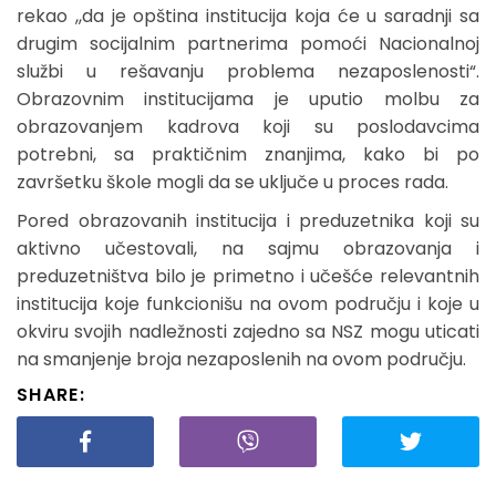
rekao ,,da je opština institucija koja će u saradnji sa
drugim socijalnim partnerima pomoći Nacionalnoj
službi u rešavanju problema nezaposlenosti“.
Obrazovnim institucijama je uputio molbu za
obrazovanjem kadrova koji su poslodavcima
potrebni, sa praktičnim znanjima, kako bi po
završetku škole mogli da se uključe u proces rada.
Pored obrazovanih institucija i preduzetnika koji su
aktivno učestovali, na sajmu obrazovanja i
preduzetništva bilo je primetno i učešće relevantnih
institucija koje funkcionišu na ovom području i koje u
okviru svojih nadležnosti zajedno sa NSZ mogu uticati
na smanjenje broja nezaposlenih na ovom području.
SHARE: