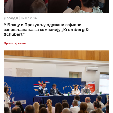
Дoгађаjи
07.07.2026.
У Блацу и Прокупљу одржани сајмови
запошљавања за компанију „Kromberg &
Schubert“
Прочитај више