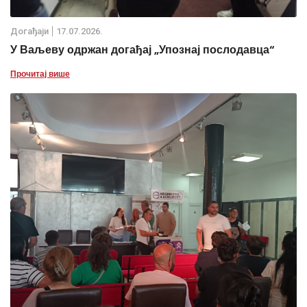
Дoгађаjи
17.07.2026.
У Ваљеву одржан догађај „Упознај послодавца“
Прочитај више