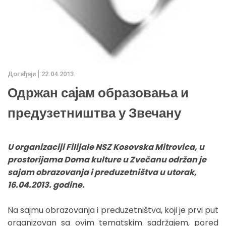
Дoгађаjи
22.04.2013.
Одржан саjам образовања и
предузетништва у Звечану
U organizaciji Filijale NSZ Kosovska Mitrovica, u
prostorijama Doma kulture u Zvečanu održan je
sajam obrazovanja i preduzetništva u utorak,
16.04.2013. godine.
Na sajmu obrazovanja i preduzetništva, koji je prvi put
organizovan sa ovim tematskim sadržajem, pored