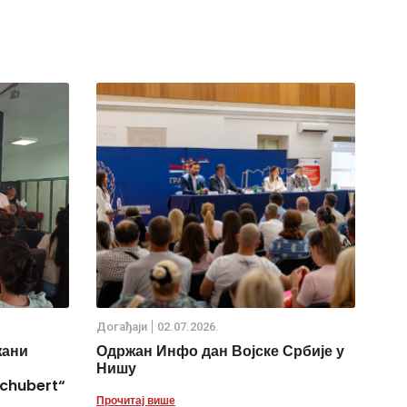
Дoгађаjи
02.07.2026.
жани
Одржан Инфо дан Војске Србије у
Нишу
chubert“
Прочитај више