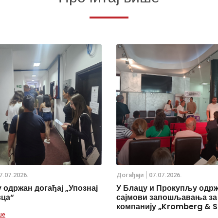
7.07.2026.
Дoгађаjи
07.07.2026.
 одржан догађај „Упознај
У Блацу и Прокупљу одр
вца“
сајмови запошљавања за
компанију „Kromberg & S
ше