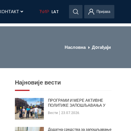
КОНТАКТ
ЋИР
LAT
Пријава
Насловна
Дoгађаjи
Најновије вести
ПРОГРАМИ И МЕРЕ АКТИВНЕ
ПОЛИТИКЕ ЗАПОШЉАВАЊА У
ОПШТИНИ КЛАДОВО
Вести
23.07.2026.
Додатна средства за запошљавање