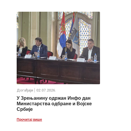
Дoгађаjи
02.07.2026.
У Зрењанину одржан Инфо дан
Министарства одбране и Војске
Србије
Прочитај више