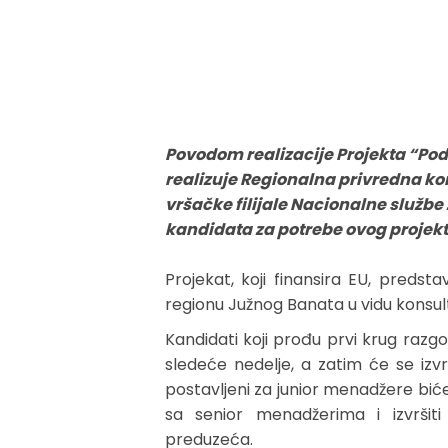
Povodom realizacije Projekta “Pod
realizuje Regionalna privredna ko
vršačke filijale Nacionalne službe
kandidata za potrebe ovog projekt
Projekat, koji finansira EU, preds
regionu Južnog Banata u vidu konsul
Kandidati koji prođu prvi krug razgo
sledeće nedelje, a zatim će se izvrš
postavljeni za junior menadžere biće
sa senior menadžerima i izvršit
preduzeća.