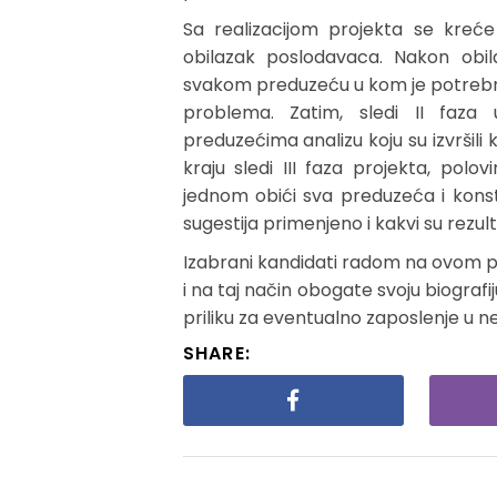
Sa realizacijom projekta se kreće
obilazak poslodavaca. Nakon obil
svakom preduzeću u kom je potrebno
problema. Zatim, sledi II faza 
preduzećima analizu koju su izvršili
kraju sledi III faza projekta, pol
jednom obići sva preduzeća i konst
sugestija primenjeno i kakvi su rezult
Izabrani kandidati radom na ovom p
i na taj način obogate svoju biografi
priliku za eventualno zaposlenje u ne
SHARE: