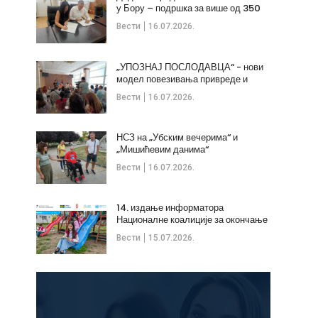
у Бору – подршка за више од 350
незапослених
Вести
16.07.2026.
„УПОЗНАЈ ПОСЛОДАВЦА“ - нови
модел повезивања привреде и
стручних кадрова
Вести
16.07.2026.
НСЗ на „Убским вечерима“ и
„Мишићевим данима“
Вести
16.07.2026.
14. издање информатора
Националне коалиције за окончање
дечијих бракова
Вести
15.07.2026.