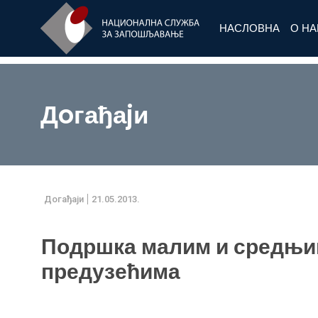
НАСЛОВНА
О Н
Дoгађаjи
Дoгађаjи
21.05.2013.
Подршка малим и средњ
предузећима