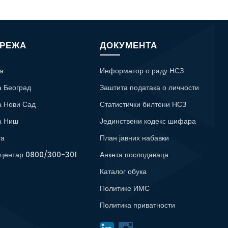
МРЕЖА
ДОКУМЕНТА
а
Информатор о раду НСЗ
а Београд
Заштита података о личности
а Нови Сад
Статистички билтени НСЗ
а Ниш
Јединствени кодекс шифара
та
План јавних набавки
 центар 0800/300-301
Анкета послодаваца
Каталог обука
Политике ИМС
Политика приватности