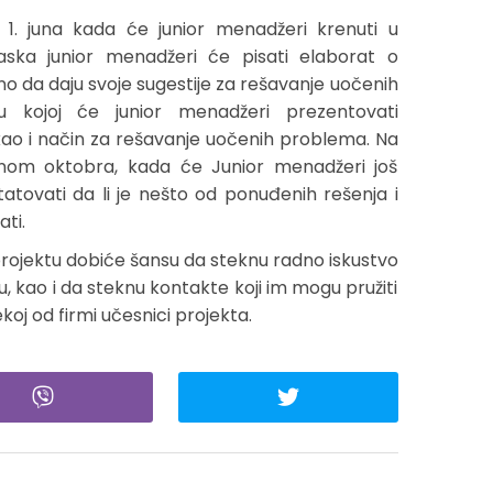
 1. juna kada će junior menadžeri krenuti u
aska junior menadžeri će pisati elaborat o
 da daju svoje sugestije za rešavanje uočenih
u kojoj će junior menadžeri prezentovati
 kao i način za rešavanje uočenih problema. Na
ovinom oktobra, kada će Junior menadžeri još
atovati da li je nešto od ponuđenih rešenja i
ati.
rojektu dobiće šansu da steknu radno iskustvo
ju, kao i da steknu kontakte koji im mogu pružiti
koj od firmi učesnici projekta.