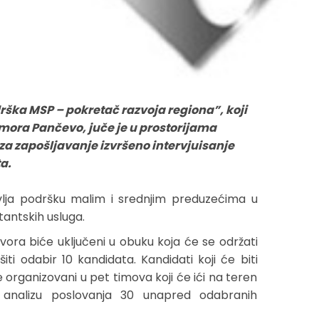
rška MSP – pokretač razvoja regiona”, koji
mora Pančevo, juče je u prostorijama
 za zapošljavanje izvršeno intervjuisanje
a.
tavlja podršku malim i srednjim preduzećima u
tantskih usluga.
vora biće uključeni u obuku koja će se održati
iti odabir 10 kandidata. Kandidati koji će biti
 organizovani u pet timova koji će ići na teren
i analizu poslovanja 30 unapred odabranih