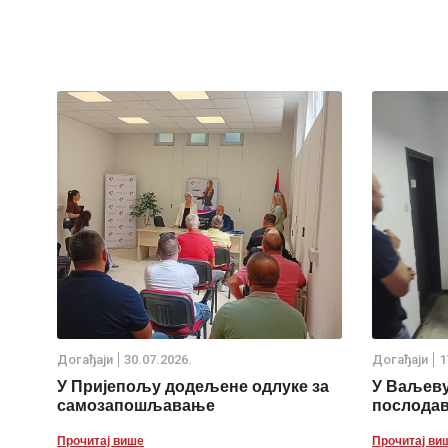
Дoгађаjи
30.07.2026.
Дoгађаjи
1
У Пријепољу додељене одлуке за
У Ваљеву
самозапошљавање
послода
Прочитај више
Прочитај ви