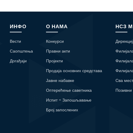
ИНФО
О НАМА
НСЗ 
Вести
Конкурси
Дирекциј
Саопштења
Правни акти
Филијал
Догађаји
Пројекти
Филијал
Продаја основних средстава
Филијал
Јавне набавке
Сва мес
Оптерећење саветника
Позивни
Испит - Запошљавање
Број запослених