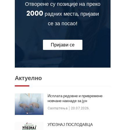
Отворене су позиције на преко
2000
радних места, пријави
се за посао!
Пријави се
Актуелно
Исплата редовне и привремене
новчане накнаде за јун
Саопштења
20.07.2026.
УПОЗНАЈ ПОСЛОДАВЦА