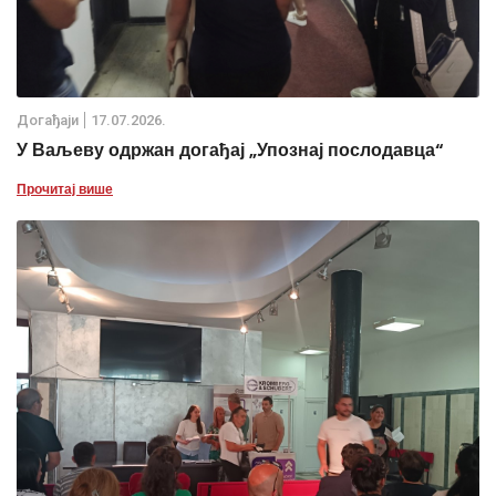
Дoгађаjи
17.07.2026.
У Ваљеву одржан догађај „Упознај послодавца“
Прочитај више