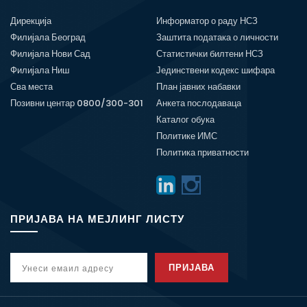
Дирекција
Информатор о раду НСЗ
Филијала Београд
Заштита података о личности
Филијала Нови Сад
Статистички билтени НСЗ
Филијала Ниш
Јединствени кодекс шифара
Сва места
План јавних набавки
Позивни центар 0800/300-301
Анкета послодаваца
Каталог обука
Политике ИМС
Политика приватности
ПРИЈАВА НА МЕЈЛИНГ ЛИСТУ
ПРИЈАВА