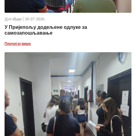
Дoгађаjи
30.07.2026.
У Пријепољу додељене одлуке за
самозапошљавање
Прочитај више