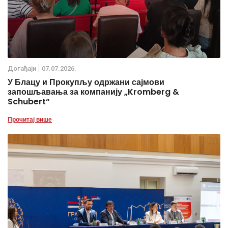
Дoгађаjи
07.07.2026.
У Блацу и Прокупљу одржани сајмови
запошљавања за компанију „Kromberg &
Schubert“
Прочитај више