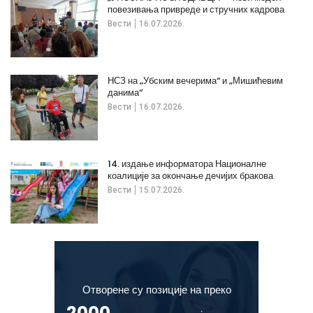
повезивања привреде и стручних кадрова
Вести
16.07.2026.
НСЗ на „Убским вечерима“ и „Мишићевим
данима“
Вести
16.07.2026.
14. издање информатора Националне
коалиције за окончање дечијих бракова
Вести
15.07.2026.
Отворене су позиције на преко
2000