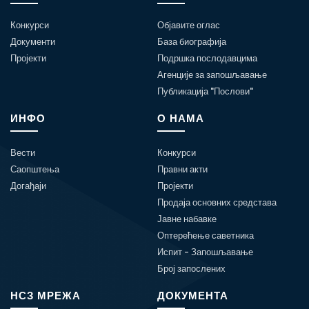
Конкурси
Објавите оглас
Документи
База биографија
Пројекти
Подршка послодавцима
Агенције за запошљавање
Публикација "Послови"
ИНФО
О НАМА
Вести
Конкурси
Саопштења
Правни акти
Догађаји
Пројекти
Продаја основних средстава
Јавне набавке
Оптерећење саветника
Испит - Запошљавање
Број запослених
НСЗ МРЕЖА
ДОКУМЕНТА