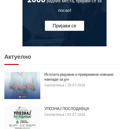
радних места, пријави се за
посао!
Пријави се
Актуелно
Исплата редовне и привремене новчане
накнаде за јун
Саопштења
20.07.2026.
УПОЗНАЈ ПОСЛОДАВЦА
Саопштења
02.07.2026.