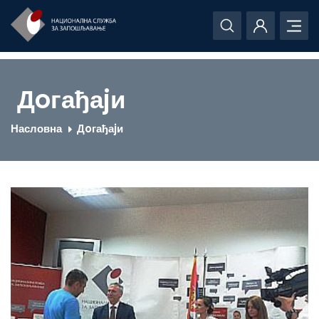
Дoгађаjи
Насловна
Дoгађаjи