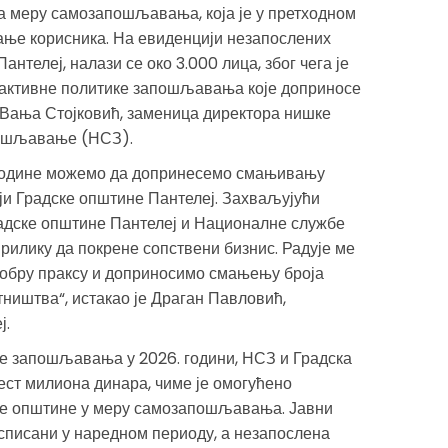
а меру самозапошљавања, која је у претходном
ање корисника. На евиденцији незапослених
нтелеј, налази се око 3.000 лица, због чега је
 активне политике запошљавања које доприносе
 Вања Стојковић, заменица директора нишке
пошљавање (НСЗ).
 године можемо да допринесемо смањивању
ји Градске општине Пантелеј. Захваљујући
радске општине Пантелеј и Националне службе
рилику да покрене сопствени бизнис. Радује ме
добру праксу и доприносимо смањењу броја
тништва“, истакао је Драган Павловић,
ј.
ке запошљавања у 2026. години, НСЗ и Градска
ест милиона динара, чиме је омогућено
ве општине у меру самозапошљавања. Јавни
списани у наредном периоду, а незапослена