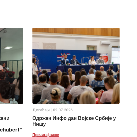
Дoгађаjи
02.07.2026.
жани
Одржан Инфо дан Војске Србије у
Нишу
chubert“
Прочитај више