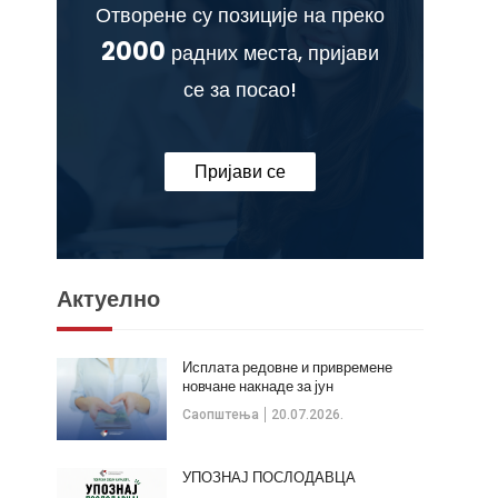
Отворене су позиције на преко
2000
радних места, пријави
се за посао!
Пријави се
Актуелно
Исплата редовне и привремене
новчане накнаде за јун
Саопштења
20.07.2026.
УПОЗНАЈ ПОСЛОДАВЦА