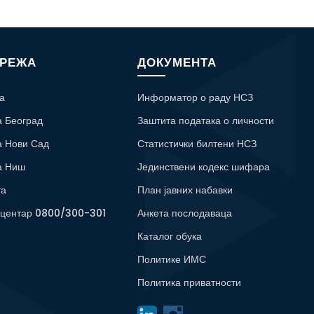
МРЕЖА
ДОКУМЕНТА
а
Информатор о раду НСЗ
а Београд
Заштита података о личности
а Нови Сад
Статистички билтени НСЗ
а Ниш
Јединствени кодекс шифара
та
План јавних набавки
 центар 0800/300-301
Анкета послодаваца
Каталог обука
Политике ИМС
Политика приватности