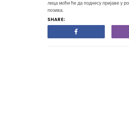
лица моћи ће да поднесу пријаве у р
позива.
SHARE: