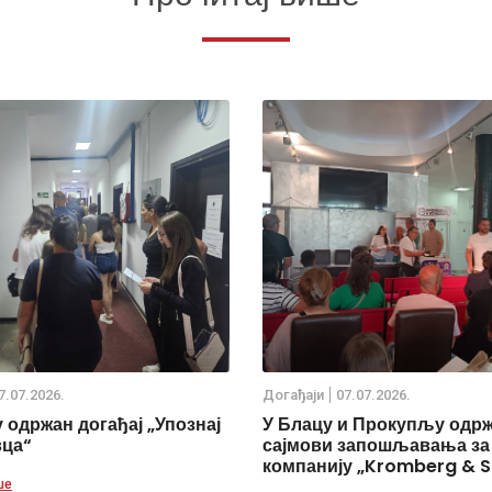
7.07.2026.
Дoгађаjи
07.07.2026.
 одржан догађај „Упознај
У Блацу и Прокупљу одр
вца“
сајмови запошљавања за
компанију „Kromberg & S
ше