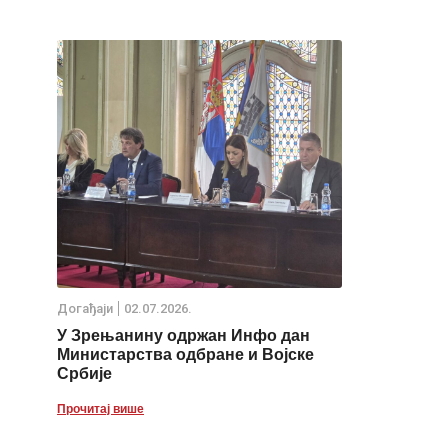
Дoгађаjи
02.07.2026.
У Зрењанину одржан Инфо дан
Министарства одбране и Војске
Србије
Прочитај више