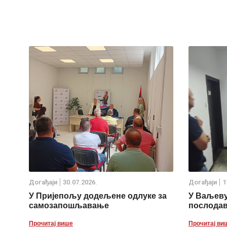
Дoгађаjи
30.07.2026.
Дoгађаjи
1
У Пријепољу додељене одлуке за
У Ваљеву
самозапошљавање
послода
Прочитај више
Прочитај ви