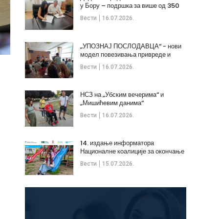
у Бору – подршка за више од 350
незапослених
Вести
16.07.2026.
„УПОЗНАЈ ПОСЛОДАВЦА“ - нови
модел повезивања привреде и
стручних кадрова
Вести
16.07.2026.
НСЗ на „Убским вечерима“ и
„Мишићевим данима“
Вести
16.07.2026.
14. издање информатора
Националне коалиције за окончање
дечијих бракова
Вести
15.07.2026.