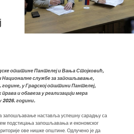
ј
дске општине Пантелеј и Вања Стојковић,
ш Националне службе за запошљавање,
6. године, у Градској општини Пантелеј,
права и обавеза у реализацији мера
2026. години.
за запошљавање наставља успешну сарадњу са
љем подстицања запошљавања и економског
риторије ове нишке општине. Одлучено је да