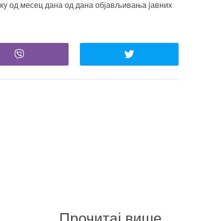
оку од месец дана од дана објављивања јавних
Прочитај више