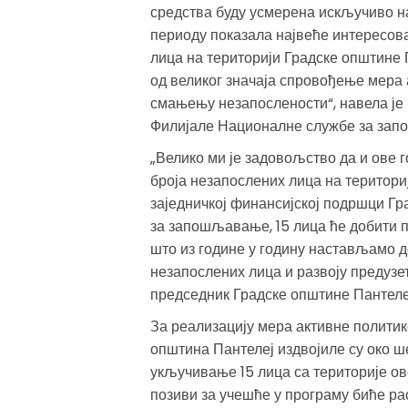
средства буду усмерена искључиво н
периоду показала највеће интересов
лица на територији Градске општине Па
од великог значаја спровођење мера
смањењу незапослености“, навела је
Филијале Националне службе за за
„Велико ми је задовољство да и ове
броја незапослених лица на територи
заједничкој финансијској подршци Г
за запошљавање, 15 лица ће добити п
што из године у годину настављамо 
незапослених лица и развоју предузе
председник Градске општине Пантеле
За реализацију мера активне полити
општина Пантелеј издвојиле су око ш
укључивање 15 лица са територије о
позиви за учешће у програму биће ра