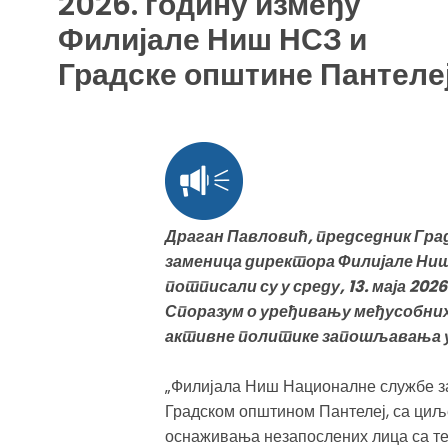
2026. годину између
Филијале Ниш НСЗ и
Градске општине Пантеле
Драган Павловић, председник Гра
заменица директора Филијале Ни
потписали су у среду, 13. маја 202
Споразум о уређивању међусобних 
активне политике запошљавања у 
„Филијала Ниш Националне службе 
Градском општином Пантелеј, са ци
оснаживања незапослених лица са те