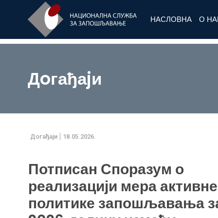
НАСЛОВНА
О Н
Дoгађаjи
Дoгађаjи
18.05.2026.
Потписан Споразум о
реализацији мера активне
политике запошљавања з