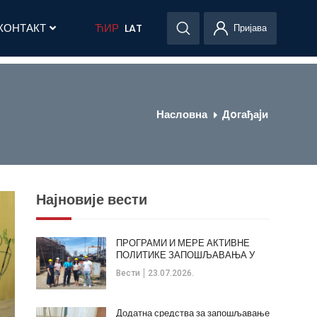
КОНТАКТ
ЋИР
LAT
Пријава
Насловна
Дoгађаjи
Најновије вести
ПРОГРАМИ И МЕРЕ АКТИВНЕ
ПОЛИТИКЕ ЗАПОШЉАВАЊА У
ОПШТИНИ КЛАДОВО
Вести
23.07.2026.
Додатна средства за запошљавање