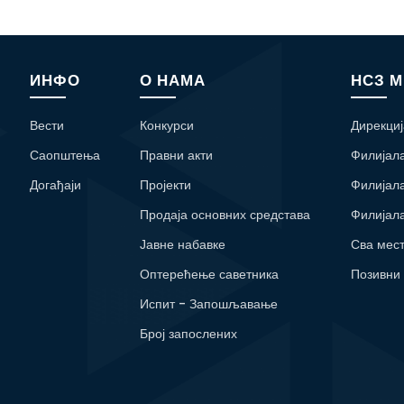
ИНФО
О НАМА
НСЗ 
Вести
Конкурси
Дирекциј
Саопштења
Правни акти
Филијал
Догађаји
Пројекти
Филијал
Продаја основних средстава
Филијал
Јавне набавке
Сва мес
Оптерећење саветника
Позивни
Испит - Запошљавање
Број запослених