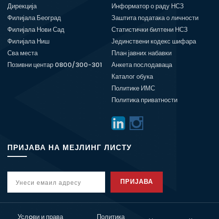
Дирекција
Информатор о раду НСЗ
Филијала Београд
Заштита података о личности
Филијала Нови Сад
Статистички билтени НСЗ
Филијала Ниш
Јединствени кодекс шифара
Сва места
План јавних набавки
Позивни центар 0800/300-301
Анкета послодаваца
Каталог обука
Политике ИМС
Политика приватности
ПРИЈАВА НА МЕЈЛИНГ ЛИСТУ
ПРИЈАВА
Услoви и права
Политика