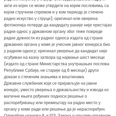
акти из којих се може утврдити на којим пословима, са
којом стручном спремом и у ком периоду је стечено
радно искуство у струци); оригинал или оверена
фотокопија потврде да кандидату раније није престајао
радни однос у државном органу због теже повреде
радне дужности из радног односа издата од стране
државних органа у коме је учесник јавног конкурса био
у радном односу; оригинал уверење да кандидат није
осуђиван на казну затвора од најмање шест месеци
(издато од стране Министарства унутрашњих послова
Републике Србије, не старије од 6 месеци) други
докази о стеченим знањима и вештинама.
Државни службеник који се пријављује на јавни
конкурс, уместо уверења о држављанству и извода из
матичне књиге рођених подноси решење о
распоређивању или премештају на радно место у
органу у коме ради или решење да је нераспоређен.
Одредбом чланова 9. и 103. Закона о општем управном