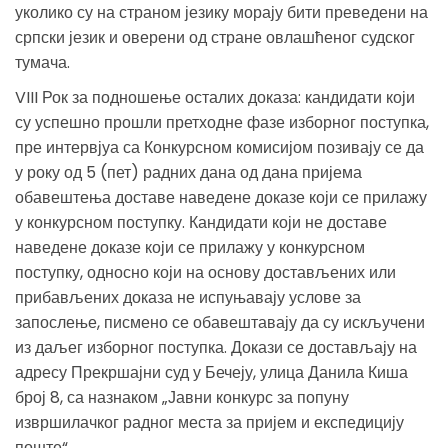
уколико су на страном језику морају бити преведени на
српски језик и оверени од стране овлашћеног судског
тумача.
VIII Рок за подношење осталих доказа: кандидати који
су успешно прошли претходне фазе изборног поступка,
пре интервјуа са Конкурсном комисијом позивају се да
у року од 5 (пет) радних дана од дана пријема
обавештења доставе наведене доказе који се прилажу
у конкурсном поступку. Кандидати који не доставе
наведене доказе који се прилажу у конкурсном
поступку, односно који на основу достављених или
прибављених доказа не испуњавају услове за
запослење, писмено се обавештавају да су искључени
из даљег изборног поступка. Докази се достављају на
адресу Прекршајни суд у Бечеју, улица Данила Киша
број 8, са назнаком „Јавни конкурс за попуну
извршилачког радног места за пријем и експедицију
поште“.