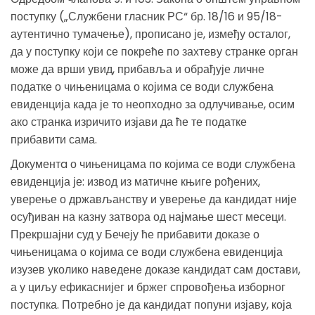
поступку („Службени гласник РС“ бр. 18/16 и 95/18-
аутентично тумачење), прописано је, између осталог,
да у поступку који се покреће по захтеву странке орган
може да врши увид, прибавља и обрађује личне
податке о чињеницама о којима се води службена
евиденција када је то неопходно за одлучивање, осим
ако странка изричито изјави да ће те податке
прибавити сама.
Документa о чињеницама по којима се води службена
евиденција је: извод из матичне књиге рођених,
уверење о држављанству и уверење да кандидат није
осуђиван на казну затвора од најмање шест месеци.
Прекршајни суд у Бечеју ће прибавити доказе о
чињеницама о којима се води службена евиденција
изузев уколико наведене доказе кандидат сам достави,
а у циљу ефикаснијег и бржег спровођења изборног
поступка. Потребно је да кандидат попуни изјаву, која