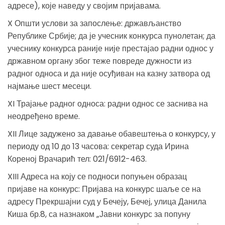
адресе), које наведу у својим пријавама.
X Општи услови за запослење: држављанство
Републике Србије; да је учесник конкурса пунолетан; да
учеснику конкурса раније није престајао радни однос у
државном органу због теже повреде дужности из
радног односа и да није осуђиван на казну затвора од
најмање шест месеци.
XI Трајање радног односа: радни однос се заснива на
неодређено време.
XII Лице задужено за давање обавештења о конкурсу, у
периоду од 10 до 13 часова: секретар суда Ирина
Кореној Врачарић тел: 021/6912-463.
XIII Адреса на коју се подноси попуњен образац
пријаве на конкурс: Пријава на конкурс шаље се на
адресу Прекршајни суд у Бечеју, Бечеј, улица Данила
Киша бр.8, са назнаком „Јавни конкурс за попуну