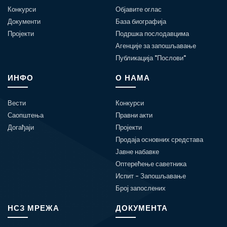
Конкурси
Објавите оглас
Документи
База биографија
Пројекти
Подршка послодавцима
Агенције за запошљавање
Публикација "Послови"
ИНФО
О НАМА
Вести
Конкурси
Саопштења
Правни акти
Догађаји
Пројекти
Продаја основних средстава
Јавне набавке
Оптерећење саветника
Испит - Запошљавање
Број запослених
НСЗ МРЕЖА
ДОКУМЕНТА