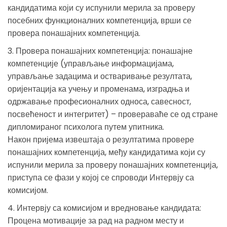
кандидатима који су испунили мерила за проверу
посебних функционалних компетенција, врши се
провера понашајних компетенција.
3. Провера понашајних компетенција: понашајне
компетенције (управљање информацијама,
управљање задацима и остваривање резултата,
оријентација ка учењу и променама, изградња и
одржавање професионалних односа, савесност,
посвећеност и интегритет) – провераваће се од стране
дипломираног психолога путем упитника.
Након пријема извештаја о резултатима провере
понашајних компетенција, међу кандидатима који су
испунили мерила за проверу понашајних компетенција,
приступа се фази у којој се спроводи Интервју са
комисијом.
4. Интервју са комисијом и вредновање кандидата:
Процена мотивације за рад на радном месту и