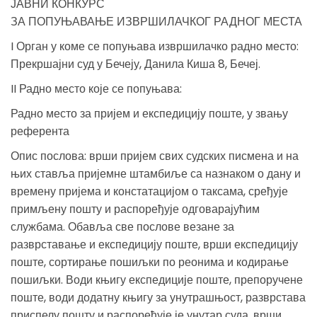
ЈАВНИ КОНКУРС
ЗА ПОПУЊАВАЊЕ ИЗВРШИЛАЧКОГ РАДНОГ МЕСТА
I Орган у коме се попуњава извршилачко радно место:
Прекршајни суд у Бечеју, Данила Киша 8, Бечеј.
II Радно место које се попуњава:
Радно место за пријем и експедицију поште, у звању
референта
Опис послова: врши пријем свих судских писмена и на
њих ставља пријемне штамбиље са назнаком о дану и
времену пријема и констатацијом о таксама, сређује
примљену пошту и распоређује одговарајућим
службама. Обавља све послове везане за
разврставање и експедицију поште, врши експедицију
поште, сортирање пошиљки по реонима и кодирање
пошиљки. Води књигу експедиције поште, препоручене
поште, води додатну књигу за унутрашњост, разврстава
приспелу пошту и распоређује је унутар суда, врши