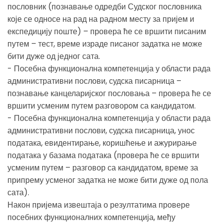
пословник (познавање одредби Судског пословника
које се односе на рад на радном месту за пријем и
експедицију поште) – провера ће се вршити писаним
путем – тест, време израде писаног задатка не може
бити дуже од једног сата.
- Посебна функционална компетенција у области рада
административни послови, судска писарница –
познавање канцеларијског пословања – провера ће се
вршити усменим путем разговором са кандидатом.
- Посебна функционална компетенција у области рада
административни послови, судска писарница, унос
података, евидентирање, коришћење и ажурирање
података у базама података (провера ће се вршити
усменим путем – разговор са кандидатом, време за
припрему усменог задатка не може бити дуже од пола
сата).
Након пријема извештаја о резултатима провере
посебних функционалних компетенција, међу