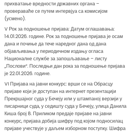
прихватање вредности државних органа –
провераваће се путем интервјуа са комисијом
(усмено).
V Рок за подношење пријава: Датум оглашавања:
14.01.2026. године. Рок за подношење пријава је осам
дана и почиње да тече наредног дана од дана
објављивања у периодичном издању огласа
Националне службе за запошљавање – листу
„Послови“. Последњи дан рока за подношење пријава
је 22.01.2026. године.
VI Пријава на јавни конкурс: врши се на Обрасцу
пријаве који је доступан на интернет презентацији
Прекршајног суда у Бечеју или у штампаној верзији у
писарници суда, у седишту суда у Бечеју, улица Данила
Киша број 8. Приликом предаје пријаве на јавни
конкурс, пријава добија шифру под којом подносилац
пријаве учествује у даљем изборном поступку. Шифра