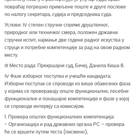
повраћај погрешно примљене поште и друге послове
по налогу секретара, судија и председника суда.
Услови: IV степен стручне спреме друштвеног,
природног или техничког смера, положен државни
стручни испит, најмање две године радног искуства у
струци и потребне компетенције за рад на овом радном
месту.
III Место рада: Прекршајни суд, Бечеј, Данила Киша 8.
IV Фазе изборног поступка и учешће кандидата:
Изборни поступак се спроводи из више обавезних фаза
у којима се проверавају опште функционалне, посебне
функционалне и понашајне компетенције и фазе у којој
се спроводи интервју са комисијом.
1. Провера општих функционалних компетенција:
- Организација и рад државних органа РС – провера
ће се вршити путем теста (писмено),