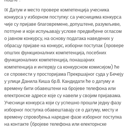
IX Датум и место провере компетенција учесника
конкурса у изборном поступку: са учесницима конкурса
чије су пријаве благовремене, допуштене, разумљиве,
потпуне и који испуњавају услове предвиђене огласом
о јавном конкурсу, на основу података наведених у
обрасцу пријаве на конкурс, изборни поступак (провере
општих функционалних компетенција, посебних
функционалних компетенција, понашајних
компетенција и интервју са конкурсном комисијом) ће
се спровести у просторијама Прекршајног суда у Бечеју
у улици Данила Киша бр.8. Кандидати ће о датуму и
времену бити обавештени на бројеве телефона или
електронске адресе које су навели у својим пријавама.
Учесници конкурса који су успешно прошли једну фазу
изборног поступка обавештавају се о датуму, месту и
времену спровођења наредне фазе изборног поступка
на контакте (бројеве телефона или електорнске