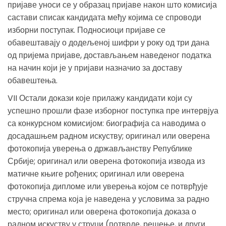
пријаве уноси се у образац пријаве након што комисија
састави списак кандидата међу којима се спроводи
изборни поступак. Подносиоци пријаве се
обавештавају о додељеној шифри у року од три дана
од пријема пријаве, достављањем наведеног податка
на начин који је у пријави назначио за доставу
обавештења.
VII Остали докази које прилажу кандидати који су
успешно прошли фазе изборног поступка пре интервјуа
са конкурсном комисијом: биографија са наводима о
досадашњем радном искуству; оригинал или оверена
фотокопија уверења о држављанству Републике
Србије; оригинал или оверена фотокопија извода из
матичне књиге рођених; оригинал или оверена
фотокопија дипломе или уверења којом се потврђује
стручна спрема која је наведена у условима за радно
место; оригинал или оверена фотокопија доказа о
радном искуству у струци (потврде, решење, и други