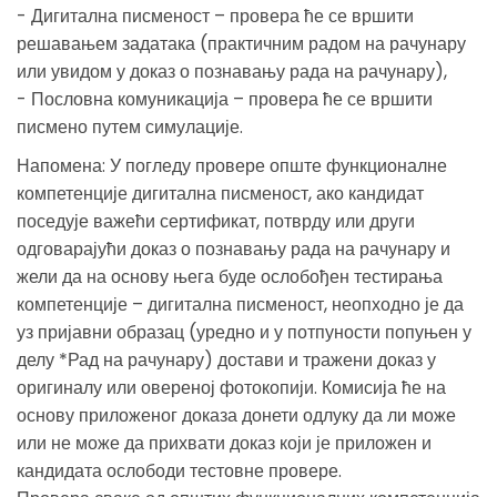
- Дигитална писменост – провера ће се вршити
решавањем задатака (практичним радом на рачунару
или увидом у доказ о познавању рада на рачунару),
- Пословна комуникација – провера ће се вршити
писмено путем симулације.
Напомена: У погледу провере опште функционалне
компетенције дигитална писменост, ако кандидат
поседује важећи сертификат, потврду или други
одговарајући доказ о познавању рада на рачунару и
жели да на основу њега буде ослобођен тестирања
компетенције – дигитална писменост, неопходно је да
уз пријавни образац (уредно и у потпуности попуњен у
делу *Рад на рачунару) достави и тражени доказ у
оригиналу или овереној фотокопији. Комисија ће на
основу приложеног доказа донети одлуку да ли може
или не може да прихвати доказ који је приложен и
кандидата ослободи тестовне провере.