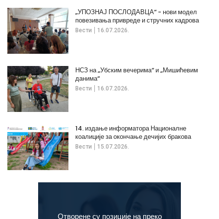
„УПОЗНАЈ ПОСЛОДАВЦА“ - нови модел
повезивања привреде и стручних кадрова
Вести
16.07.2026.
НСЗ на „Убским вечерима“ и „Мишићевим
данима“
Вести
16.07.2026.
14. издање информатора Националне
коалиције за окончање дечијих бракова
Вести
15.07.2026.
Отворене су позиције на преко