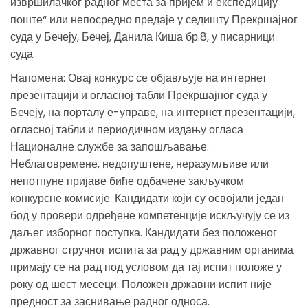
извршилачког радног места за пријем и експедицију
поште“ или непосредно предаје у седишту Прекршајног
суда у Бечеју, Бечеј, Данила Киша бр.8, у писарници
суда.
Напомена: Овај конкурс се објављује на интернет
презентацији и огласној табли Прекршајног суда у
Бечеју, на порталу е-управе, на интернет презентацији,
огласној табли и периодичном издању огласа
Националне службе за запошљавање.
Неблаговремене, недопуштене, неразумљиве или
непотпуне пријаве биће одбачене закључком
конкурсне комисије. Кандидати који су освојили један
бод у провери одређене компетенције искључују се из
даљег изборног поступка. Кандидати без положеног
државног стручног испита за рад у државним органима
примају се на рад под условом да тај испит положе у
року од шест месеци. Положен државни испит није
предност за заснивање радног односа.