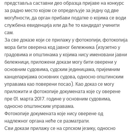
представља саставни део образца пријаве на конкурс
за радно место којом се опредељује за једну од две
могућности, да орган прибави податке о којима се води
службена евиденција или да ће то кандидат учинити
сам.
За све доказе који се прилажу у фотокопији, фотокопија
мора бити оверена код јавног бележника (изузетно у
градовима и општинама у којима нису именовани јавни
бележници, приложени докази могу бити оверени у
основним судовима, судским јединицама, пријемним
канцеларијама основних судова, односно општинским
управама као поверени посао). Као доказ се могу
приложити и фотокопије докумената које су оверене
пре 01. марта 2017. године у основним судовима,
односно општинским управама.
Фотокопије докумената које нису оверене од
надлежног органа неће се разматрати.
Сви докази прилажу се на српском језику, односно