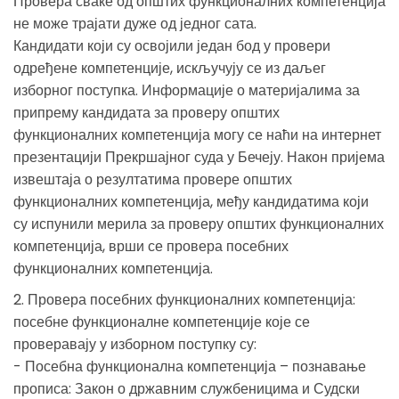
Провера сваке од општих функционалних компетенција
не може трајати дуже од једног сата.
Кандидати који су освојили један бод у провери
одређене компетенције, искључују се из даљег
изборног поступка. Информације о материјалима за
припрему кандидата за проверу општих
функционалних компетенција могу се наћи на интернет
презентацији Прекршајног суда у Бечеју. Након пријема
извештаја о резултатима провере општих
функционалних компетенција, међу кандидатима који
су испунили мерила за проверу општих функционалних
компетенција, врши се провера посебних
функционалних компетенција.
2. Провера посебних функционалних компетенција:
посебне функционалне компетенције које се
проверавају у изборном поступку су:
- Посебна функционална компетенција – познавање
прописа: Закон о државним службеницима и Судски