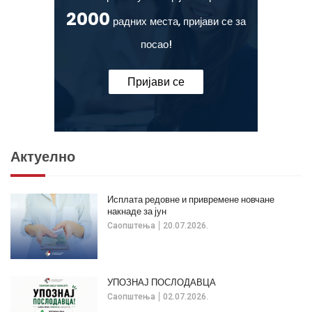
2000
радних места, пријави се за
посао!
Пријави се
Актуелно
Исплата редовне и привремене новчане
накнаде за јун
Саопштења
20.07.2026.
УПОЗНАЈ ПОСЛОДАВЦА
Саопштења
02.07.2026.