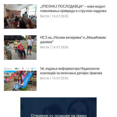
„УПОЗНАЈ ПОСЛОДАВЦА“ - нови модел
повезивања привреде и стручних кадрова
Вести
16.07.2026.
НСЗ на „Убским вечерима“ и „Мишићевим
данима“
Вести
16.07.2026.
14. издање информатора Националне
коалиције за окончање дечијих бракова
Вести
15.07.2026.
Отворене су позиције на преко