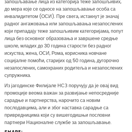
запошљавање лица из категорија теже запошљивих,
до мера које се односе на запошљавање особа са
инвалидитетом (ОСИ). Пре свега, истакнут је значај
радног ангажовања или запошљавања незапослених
који припадају теже запошљивим категоријама, попут
лица без основног образовања и завршене средње
школе, младих до 30 година старости без радног
искуства, жена, ОСИ, Рома, корисника новчане
социјалне помоћи, старијих од 50 година, дугорочно
незапослених, самохраних родитеља и незапослених
супружника.
Из јагодинске Филијале НСЗ поручују да је овај вид
промоције веома важан за развијање непосредније
сарадње и партнерства, нарочито са новим
послодавцима, али и због наставка сарадње са
привредницима који су вишегодишњи пословни
партнери Националне службе за запошљавање.
SHARE: