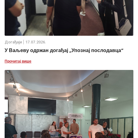
Дoгађаjи
17.07.2026.
У Ваљеву одржан догађај „Упознај послодавца“
Прочитај више