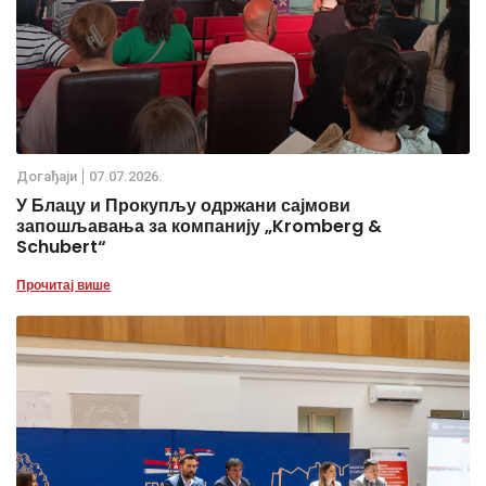
Дoгађаjи
07.07.2026.
У Блацу и Прокупљу одржани сајмови
запошљавања за компанију „Kromberg &
Schubert“
Прочитај више