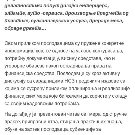
делатностима попут дизајна ентеријера,
штампе, ауто-сервиса, производње предмета од
пластике, вулканизерских услуга, прераде меса,
обраде дрвета...
Овом приликом послодавцима су пружене конкретне
информације које се односе на услове конкурисања,
потребну документацију, висину средстава, као и
уговорне обавезе након остваривања права на
финансијска средства. Послодавци су кроз активну
дискусију са сарадницима НСЗ предочили изазове са
којима се сусрећу приликом аплицирања и реализације
финансијских мера које би желели да користе у складу
са својим кадровским потребама.
На догађају је презентован читав сет мера, од стручне
праксе, приправништва, стицања практичних знања,
обуке на захтев послодавца, субвенције за