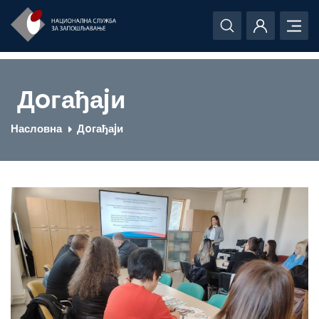
Дoгађаjи
Насловна
Дoгађаjи