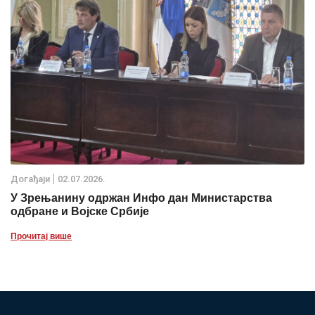
Дoгађаjи
02.07.2026.
У Зрењанину одржан Инфо дан Министарства
одбране и Војске Србије
Прочитај више