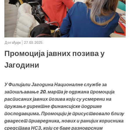
Дoгађаjи
27.03.2025.
Промоција јавних позива у
Јагодини
У Филијали Јагодина Националне службе за
запошљавање 20. марта је одржана промоција
расписаних јавних позива који су усмерени на
пружање директне финансијске подршке
послодавцима. Промоцији је присуствовало близу
двадесет привредника, нових и ранијих корисника
средстава НСЗ, који се баве разноврсним