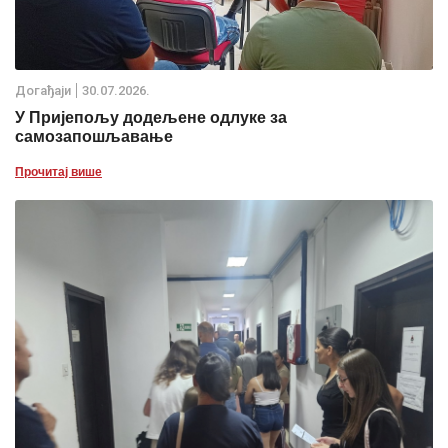
Дoгађаjи
30.07.2026.
У Пријепољу додељене одлуке за
самозапошљавање
Прочитај више