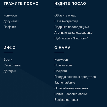
ТРАЖИТЕ ПОСАО
НУДИТЕ ПОСАО
Конкурси
Објавите оглас
Документи
База биографија
Пројекти
Подршка послодавцима
Агенције за запошљавање
Публикација "Послови"
ИНФО
О НАМА
Вести
Конкурси
Саопштења
Правни акти
Догађаји
Пројекти
Продаја основних средстава
Јавне набавке
Оптерећење саветника
Испит - Запошљавање
Број запослених