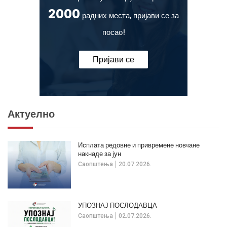
2000
радних места, пријави се за
посао!
Пријави се
Актуелно
Исплата редовне и привремене новчане
накнаде за јун
Саопштења
20.07.2026.
УПОЗНАЈ ПОСЛОДАВЦА
Саопштења
02.07.2026.