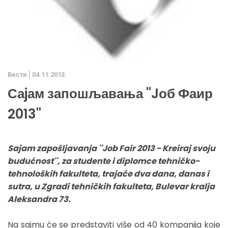
Вести
04.11.2013.
Саjам запошљавања ''Jоб Фаир
2013''
Sajam zapošljavanja ''Job Fair 2013 - Kreiraj svoju
budućnost'', za studente i diplomce tehničko-
tehnoloških fakulteta, trajaće dva dana, danas i
sutra, u Zgradi tehničkih fakulteta, Bulevar kralja
Aleksandra 73.
Na sajmu će se predstaviti više od 40 kompanija koje