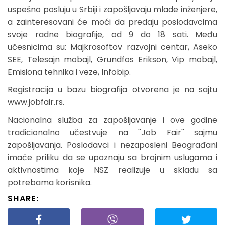
uspešno posluju u Srbiji i zapošljavaju mlade inženjere,
a zainteresovani će moći da predaju poslodavcima
svoje radne biografije, od 9 do 18 sati. Među
učesnicima su: Majkrosoftov razvojni centar, Aseko
SEE, Telesajn mobajl, Grundfos Erikson, Vip mobajl,
Emisiona tehnika i veze, Infobip.
Registracija u bazu biografija otvorena je na sajtu
www.jobfair.rs.
Nacionalna služba za zapošljavanje i ove godine
tradicionalno učestvuje na ''Job Fair'' sajmu
zapošljavanja. Poslodavci i nezaposleni Beograđani
imaće priliku da se upoznaju sa brojnim uslugama i
aktivnostima koje NSZ realizuje u skladu sa
potrebama korisnika.
SHARE: