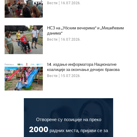
Вести
16.07.2026.
НСЗ на „Убским вечерима“ и „Мишићевим
данима“
Вести
16.07.2026.
14. издање информатора Националне
коалиције за окончање дечијих бракова
Вести
15.07.2026.
Отворене су позиције на преко
2000
радних места, пријави се за