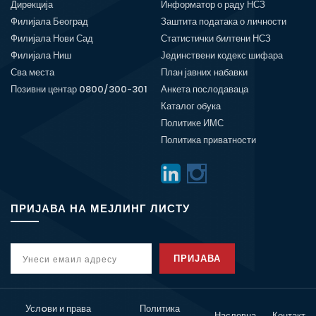
Дирекција
Информатор о раду НСЗ
Филијала Београд
Заштита података о личности
Филијала Нови Сад
Статистички билтени НСЗ
Филијала Ниш
Јединствени кодекс шифара
Сва места
План јавних набавки
Позивни центар 0800/300-301
Анкета послодаваца
Каталог обука
Политике ИМС
Политика приватности
ПРИЈАВА НА МЕЈЛИНГ ЛИСТУ
ПРИЈАВА
Услoви и права
Политика
Насловна
Контакт