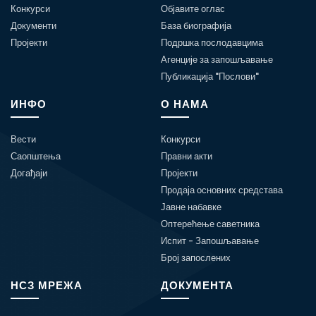
Конкурси
Објавите оглас
Документи
База биографија
Пројекти
Подршка послодавцима
Агенције за запошљавање
Публикација "Послови"
ИНФО
О НАМА
Вести
Конкурси
Саопштења
Правни акти
Догађаји
Пројекти
Продаја основних средстава
Јавне набавке
Оптерећење саветника
Испит - Запошљавање
Број запослених
НСЗ МРЕЖА
ДОКУМЕНТА