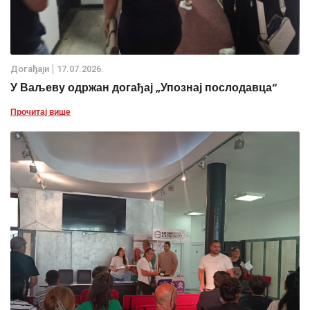
Дoгађаjи
17.07.2026.
У Ваљеву одржан догађај „Упознај послодавца“
Прочитај више