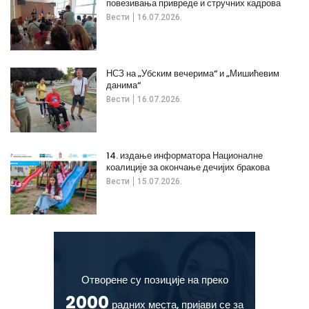
повезивања привреде и стручних кадрова
Вести
16.07.2026.
НСЗ на „Убским вечерима“ и „Мишићевим
данима“
Вести
16.07.2026.
14. издање информатора Националне
коалиције за окончање дечијих бракова
Вести
15.07.2026.
Отворене су позиције на преко
2000
радних места, пријави се за