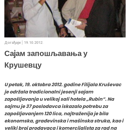
Дoгађаjи
19.10.2012.
Саjам запошљавања у
Крушевцу
U petak, 19. oktobra 2012. godine Filijala Kruševac
je održala tradicionalni jesenji sajam
zapošljavanja u velikoj sali hotela „Rubin“. Na
sajmu je 37 poslodavca iskazalo potrebu za
zapošljavanjem 120 lica, najtraženija je bila
ekonomska, građevinska i mašinska struka, kao i
veliki broj prodavaca i komercijalista za rad na