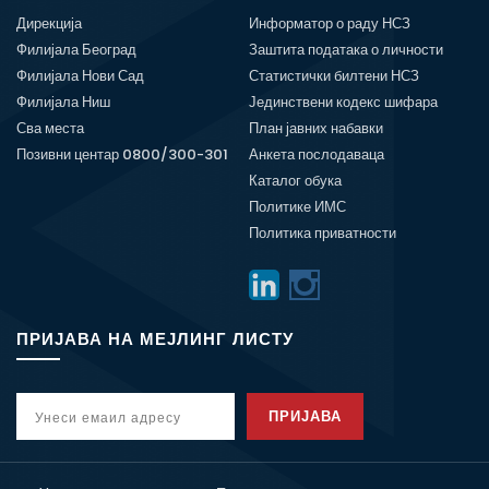
Дирекција
Информатор о раду НСЗ
Филијала Београд
Заштита података о личности
Филијала Нови Сад
Статистички билтени НСЗ
Филијала Ниш
Јединствени кодекс шифара
Сва места
План јавних набавки
Позивни центар 0800/300-301
Анкета послодаваца
Каталог обука
Политике ИМС
Политика приватности
ПРИЈАВА НА МЕЈЛИНГ ЛИСТУ
ПРИЈАВА