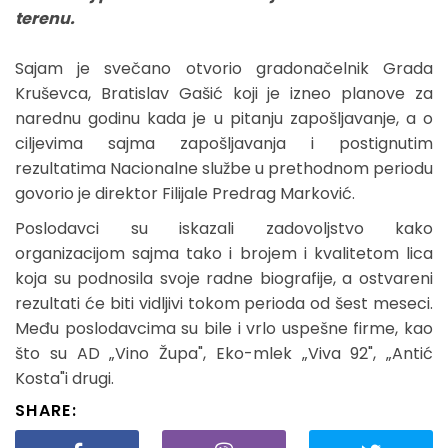
terenu.
Sajam je svečano otvorio gradonačelnik Grada
Kruševca, Bratislav Gašić koji je izneo planove za
narednu godinu kada je u pitanju zapošljavanje, a o
ciljevima sajma zapošljavanja i postignutim
rezultatima Nacionalne službe u prethodnom periodu
govorio je direktor Filijale Predrag Marković.
Poslodavci su iskazali zadovoljstvo kako
organizacijom sajma tako i brojem i kvalitetom lica
koja su podnosila svoje radne biografije, a ostvareni
rezultati će biti vidljivi tokom perioda od šest meseci.
Među poslodavcima su bile i vrlo uspešne firme, kao
što su AD „Vino Župa", Eko-mlek „Viva 92", „Antić
Kosta"i drugi.
SHARE: