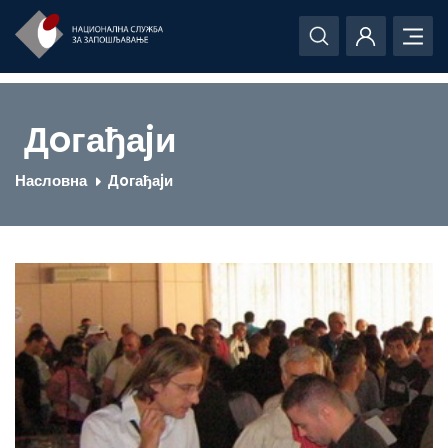
Дoгађаjи
Насловна
Дoгађаjи