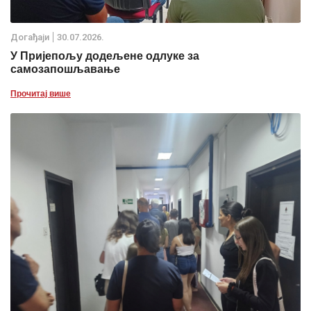
Дoгађаjи
30.07.2026.
У Пријепољу додељене одлуке за
самозапошљавање
Прочитај више