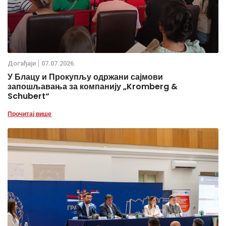
Дoгађаjи
07.07.2026.
У Блацу и Прокупљу одржани сајмови
запошљавања за компанију „Kromberg &
Schubert“
Прочитај више