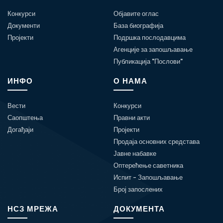
Конкурси
Објавите оглас
Документи
База биографија
Пројекти
Подршка послодавцима
Агенције за запошљавање
Публикација "Послови"
ИНФО
О НАМА
Вести
Конкурси
Саопштења
Правни акти
Догађаји
Пројекти
Продаја основних средстава
Јавне набавке
Оптерећење саветника
Испит - Запошљавање
Број запослених
НСЗ МРЕЖА
ДОКУМЕНТА