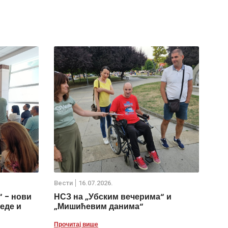
Вести
16.07.2026.
 - нови
НСЗ на „Убским вечерима“ и
еде и
„Мишићевим данима“
Прочитај више