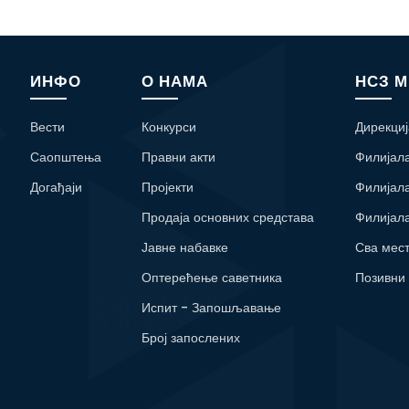
ИНФО
О НАМА
НСЗ 
Вести
Конкурси
Дирекциј
Саопштења
Правни акти
Филијал
Догађаји
Пројекти
Филијал
Продаја основних средстава
Филијал
Јавне набавке
Сва мес
Оптерећење саветника
Позивни
Испит - Запошљавање
Број запослених