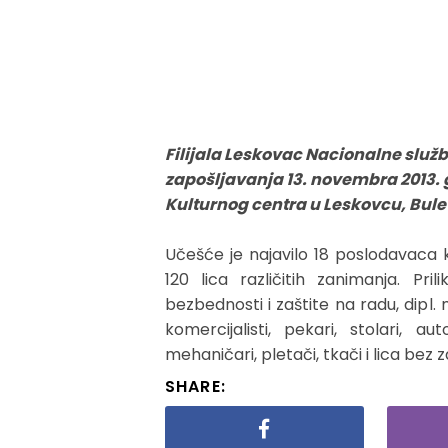
Filijala Leskovac Nacionalne služ
zapošljavanja 13. novembra 2013. 
Kulturnog centra u Leskovcu, Bule
Učešće je najavilo 18 poslodavaca k
120 lica različitih zanimanja. Pr
bezbednosti i zaštite na radu, dipl. 
komercijalisti, pekari, stolari, au
mehaničari, pletači, tkači i lica bez 
SHARE: