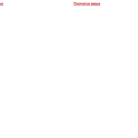
ше
Прочитај више