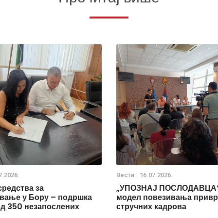
7.2026.
Вести
16.07.2026.
средства за
„УПОЗНАЈ ПОСЛОДАВЦА“
ање у Бору – подршка
модел повезивања привр
од 350 незапослених
стручних кадрова