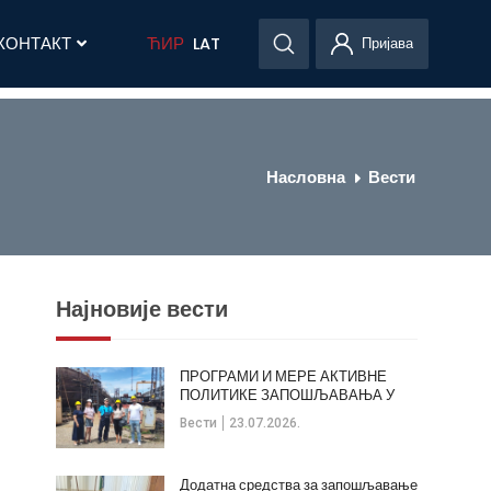
КОНТАКТ
ЋИР
LAT
Пријава
Насловна
Вести
Најновије вести
ПРОГРАМИ И МЕРЕ АКТИВНЕ
ПОЛИТИКЕ ЗАПОШЉАВАЊА У
ОПШТИНИ КЛАДОВО
Вести
23.07.2026.
Додатна средства за запошљавање