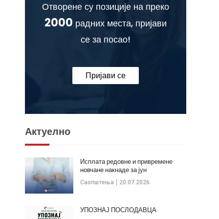
Отворене су позиције на преко
2000
радних места, пријави
се за посао!
Пријави се
Актуелно
Исплата редовне и привремене
новчане накнаде за јун
Саопштења
20.07.2026.
УПОЗНАЈ ПОСЛОДАВЦА