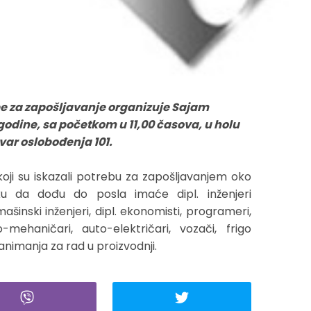
be za zapošljavanje organizuje Sajam
godine, sa početkom u 11,00 časova, u holu
var oslobođenja 101.
oji su iskazali potrebu za zapošljavanjem oko
iliku da dođu do posla imaće dipl. inženjeri
mašinski inženjeri, dipl. ekonomisti, programeri,
to-mehaničari, auto-električari, vozači, frigo
zanimanja za rad u proizvodnji.