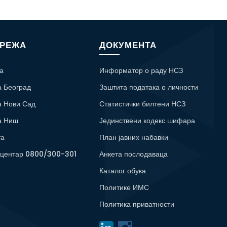
МРЕЖА
ДОКУМЕНТА
а
Информатор о раду НСЗ
а Београд
Заштита података о личности
а Нови Сад
Статистички билтени НСЗ
а Ниш
Јединствени кодекс шифара
та
План јавних набавки
 центар 0800/300-301
Анкета послодаваца
Каталог обука
Политике ИМС
Политика приватности