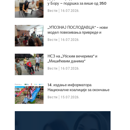
у Бору – подршка за више од 350
незапослених
Вести
16.07.2026.
„УПОЗНАЈ ПОСЛОДАВЦА“ - нови
модел повезивања привреде и
стручних кадрова
Вести
16.07.2026.
НСЗ на „Убским вечерима“ и
„Мишићевим данима“
Вести
16.07.2026.
14. издање информатора
Националне коалиције за окончање
дечијих бракова
Вести
15.07.2026.