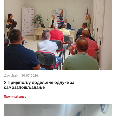
Дoгађаjи
30.07.2026.
У Пријепољу додељене одлуке за
самозапошљавање
Прочитај више