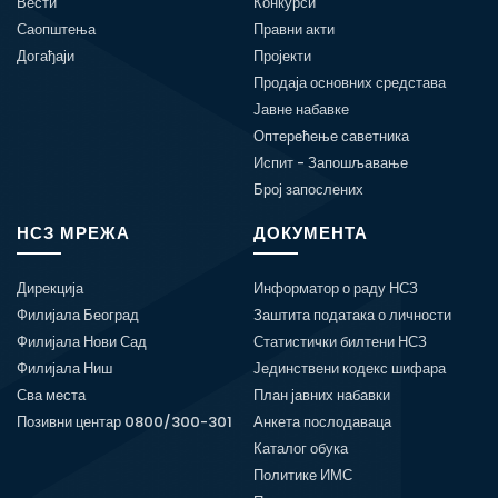
Вести
Конкурси
Саопштења
Правни акти
Догађаји
Пројекти
Продаја основних средстава
Јавне набавке
Оптерећење саветника
Испит - Запошљавање
Број запослених
НСЗ МРЕЖА
ДОКУМЕНТА
Дирекција
Информатор о раду НСЗ
Филијала Београд
Заштита података о личности
Филијала Нови Сад
Статистички билтени НСЗ
Филијала Ниш
Јединствени кодекс шифара
Сва места
План јавних набавки
Позивни центар 0800/300-301
Анкета послодаваца
Каталог обука
Политике ИМС