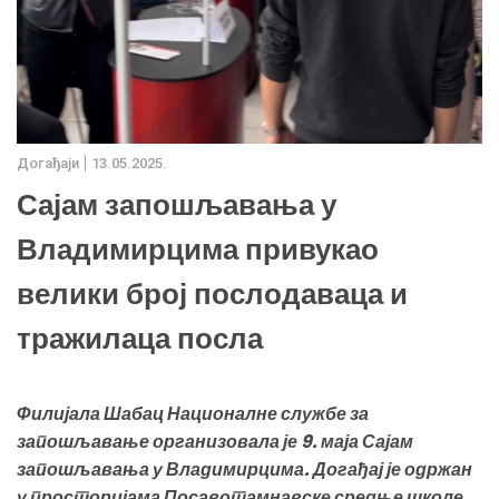
Дoгађаjи
13.05.2025.
Сајам запошљавања у
Владимирцима привукао
велики број послодаваца и
тражилаца посла
Филијала Шабац Националне службе за
запошљавање организовала је 9. маја Сајам
запошљавања у Владимирцима. Догађај је одржан
у просторијама Посавотамнавске средње школе