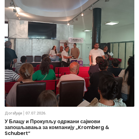
Дoгађаjи
07.07.2026.
У Блацу и Прокупљу одржани сајмови
запошљавања за компанију „Kromberg &
Schubert“