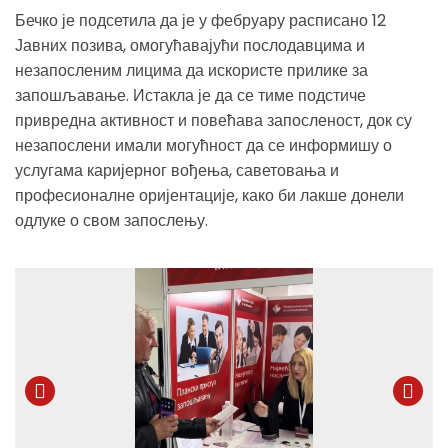
Бечко је подсетила да је у фебруару расписано 12
Јавних позива, омогућавајући послодавцима и
незапосленим лицима да искористе прилике за
запошљавање. Истакла је да се тиме подстиче
привредна активност и повећава запосленост, док су
незапослени имали могућност да се информишу о
услугама каријерног вођења, саветовања и
професионалне оријентације, како би лакше донели
одлуке о свом запослењу.