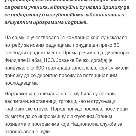
са домом ученика, а присутни су имали прилику да
се информишу о могућностима запошљавања и
актуелним програмима подршке.
На сајму је учествовало 14 компанија које су исказале
потребу за новим радницима, понудивши преко 60
слободних радних места. Према речима в.д. директорке
Филијале Шабац НСЗ, Јованке Бечко, догађај је
привукао око 300 тражилаца запослења, који су имали
прилику да се директно повежу са потенцијалним
послодавцима.
Најтраженија занимања на сајму била су лекари,
васпитачи, наставници, трговци, као и стручњаци
грађевинске струке. Поред понуде послова, посетиоци
су могли да се информишу о актуелним Јавним
позивима и програмима које Национална служба за
запошљавање нуди.