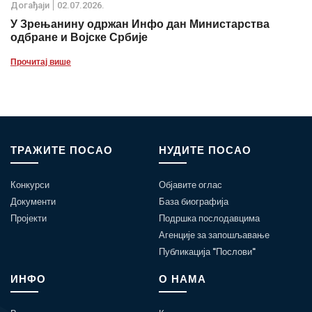
Дoгађаjи
02.07.2026.
У Зрењанину одржан Инфо дан Министарства
одбране и Војске Србије
Прочитај више
ТРАЖИТЕ ПОСАО
НУДИТЕ ПОСАО
Конкурси
Објавите оглас
Документи
База биографија
Пројекти
Подршка послодавцима
Агенције за запошљавање
Публикација "Послови"
ИНФО
О НАМА