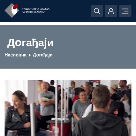
Дoгађаjи
Насловна
Дoгађаjи