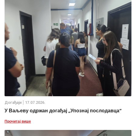
Дoгађаjи
17.07.2026.
У Ваљеву одржан догађај „Упознај послодавца“
Прочитај више