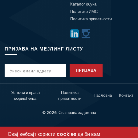
Каталог обука
Политике ИМС
Политика приватности
ПРИЈАВА НА МЕЈЛИНГ ЛИСТУ
ПРИЈАВА
Услoви и права
Политика
Насловна
Контакт
кoришћeња
приватности
© 2026. Сва права задржана
Овај вебсајт користи cookies да би вам