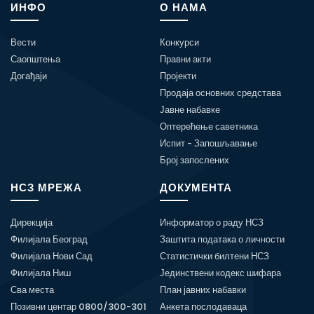
ИНФО
О НАМА
Вести
Конкурси
Саопштења
Правни акти
Догађаји
Пројекти
Продаја основних средстава
Јавне набавке
Оптерећење саветника
Испит - Запошљавање
Број запослених
НСЗ МРЕЖА
ДОКУМЕНТА
Дирекција
Информатор о раду НСЗ
Филијала Београд
Заштита података о личности
Филијала Нови Сад
Статистички билтени НСЗ
Филијала Ниш
Јединствени кодекс шифара
Сва места
План јавних набавки
Позивни центар 0800/300-301
Анкета послодаваца