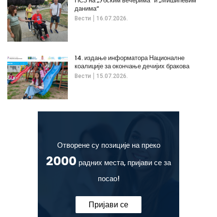
НСЗ на „Убским вечерима“ и „Мишићевим
данима“
Вести
16.07.2026.
14. издање информатора Националне
коалиције за окончање дечијих бракова
Вести
15.07.2026.
Отворене су позиције на преко
2000
радних места, пријави се за
посао!
Пријави се