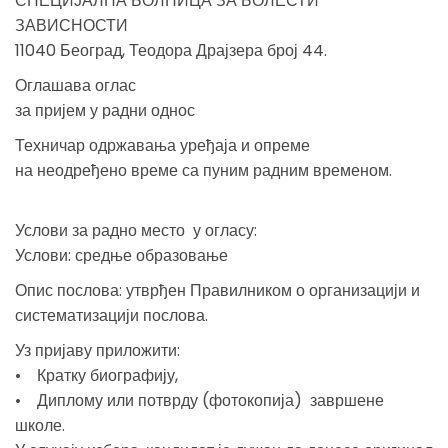
СПЕЦИЈАЛНА БОЛНИЦА ЗА БОЛЕСТИ
ЗАВИСНОСТИ
11040 Београд, Теодора Драјзера број 44.
Оглашава оглас
за пријем у радни однос
Техничар одржавања уређаја и опреме
на неодређено време са пуним радним временом.
Услови за радно место у огласу:
Услови: средње образовање
Опис послова: утврђен Правилником о организацији и
систематизацији послова.
Уз пријаву приложити:
• Кратку биографију,
• Диплому или потврду (фотокопија) завршене
школе.