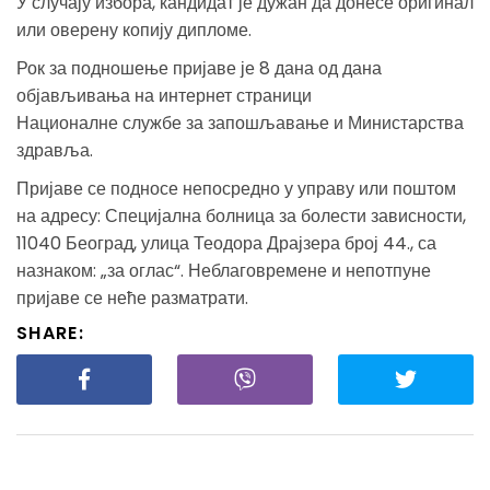
У случају избора, кандидат је дужан да донесе оригинал
или оверену копију дипломе.
Рок за подношење пријаве је 8 дана од дана
објављивања на интернет страници
Националне службе за запошљавање и Министарства
здравља.
Пријаве се подносе непосредно у управу или поштом
на адресу: Специјална болница за болести зависности,
11040 Београд, улица Теодора Драјзера број 44., са
назнаком: „за оглас“. Неблаговремене и непотпуне
пријаве се неће разматрати.
SHARE: