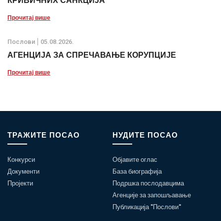
КРИВИЧНИХ САНКЦИЈА
Прочитај више
Послови
05.08.2026.
АГЕНЦИЈА ЗА СПРЕЧАВАЊЕ КОРУПЦИЈЕ
Прочитај више
ТРАЖИТЕ ПОСАО
НУДИТЕ ПОСАО
Конкурси
Објавите оглас
Документи
База биографија
Пројекти
Подршка послодавцима
Агенције за запошљавање
Публикација "Послови"