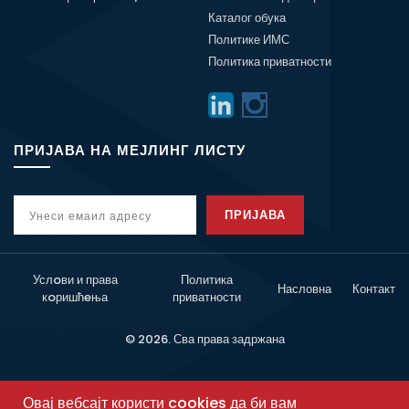
Каталог обука
Политике ИМС
Политика приватности
ПРИЈАВА НА МЕЈЛИНГ ЛИСТУ
ПРИЈАВА
Услoви и права
Политика
Насловна
Контакт
кoришћeња
приватности
© 2026. Сва права задржана
Овај вебсајт користи cookies да би вам