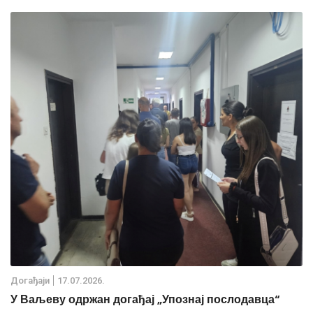
Дoгађаjи
17.07.2026.
У Ваљеву одржан догађај „Упознај послодавца“