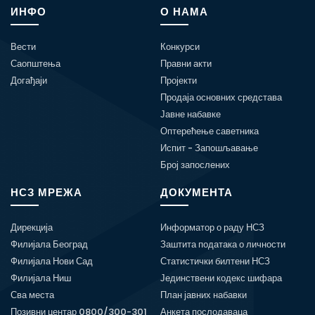
ИНФО
О НАМА
Вести
Конкурси
Саопштења
Правни акти
Догађаји
Пројекти
Продаја основних средстава
Јавне набавке
Оптерећење саветника
Испит - Запошљавање
Број запослених
НСЗ МРЕЖА
ДОКУМЕНТА
Дирекција
Информатор о раду НСЗ
Филијала Београд
Заштита података о личности
Филијала Нови Сад
Статистички билтени НСЗ
Филијала Ниш
Јединствени кодекс шифара
Сва места
План јавних набавки
Позивни центар 0800/300-301
Анкета послодаваца