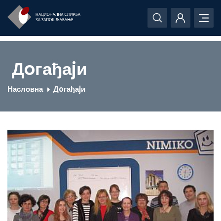
Дoгађаjи
Насловна
Дoгађаjи