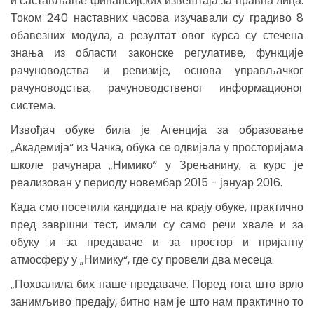
и састављање финансијских извештаја за правна лица.
Током 240 наставних часова изучавали су градиво 8
обавезних модула, а резултат овог курса су стечена
знања из области законске регулативе, функције
рачуноводства и ревизије, основа управљачког
рачуноводства, рачуноводственог информационог
система.
Извођач обуке била је Агенција за образовање
„Академија“ из Чачка, обука се одвијала у просторијама
школе рачунара „Нимико“ у Зрењанину, а курс је
реализован у периоду новембар 2015 - јануар 2016.
Када смо посетили кандидате на крају обуке, практично
пред завршни тест, имали су само речи хвале и за
обуку и за предаваче и за простор и пријатну
атмосферу у „Нимику“, где су провели два месеца.
„Похвалила бих наше предаваче. Поред тога што врло
занимљиво предају, битно нам је што нам практично то