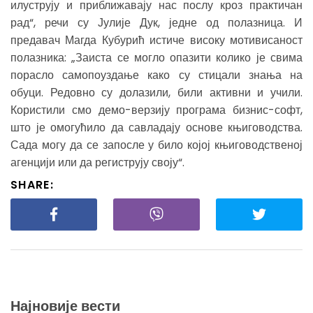
илуструју и приближавају нас послу кроз практичан
рад“, речи су Јулије Дук, једне од полазница. И
предавач Магда Кубурић истиче високу мотивисаност
полазника: „Заиста се могло опазити колико је свима
порасло самопоуздање како су стицали знања на
обуци. Редовно су долазили, били активни и учили.
Користили смо демо-верзију програма бизнис-софт,
што је омогућило да савладају основе књиговодства.
Сада могу да се запосле у било којој књиговодственој
агенцији или да региструју своју“.
SHARE:
Најновије вести