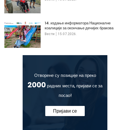
14. издање информатора Националне
коалиције за окончање дечијих бракова
Вести
15.07.2026.
Отворене су позиције на преко
2000
радних места, пријави се за
посао!
Пријави се