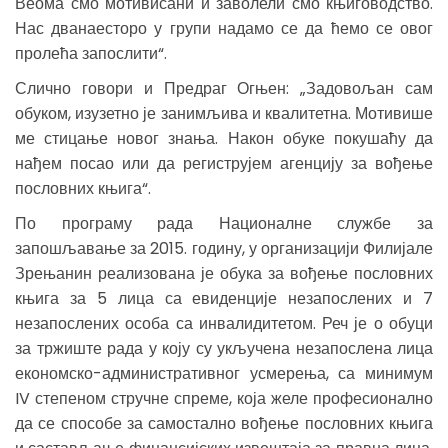
Веома смо мотивисани и заволели смо књиговодство.
Нас дванаесторо у групи надамо се да ћемо се овог
пролећа запослити“.
Слично говори и Предраг Огњен: „Задовољан сам
обуком, изузетно је занимљива и квалитетна. Мотивише
ме стицање новог знања. Након обуке покушаћу да
нађем посао или да региструјем агенцију за вођење
пословних књига“.
По програму рада Националне службе за
запошљавање за 2015. годину, у организацији Филијале
Зрењанин реализована је обука за вођење пословних
књига за 5 лица са евиденције незапослених и 7
незапослених особа са инвалидитетом. Реч је о обуци
за тржиште рада у коју су укључена незапослена лица
економско-административног усмерења, са минимум
IV степеном стручне спреме, која желе професионално
да се способе за самостално вођење пословних књига