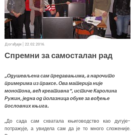
Дoгађаjи
22.02.2016.
Спремни за самосталан рад
„Одушевљена сам предавањима, а нарочито
примерима из праксе. Ова материја није
монотона, већ креативна“, истиче Каролина
Ружин, једна од полазница обуке за вођење
пословних књига.
„До сада сам схватала књиговодство као дугује-
потражује, а увидела сам да је то много сложеније.