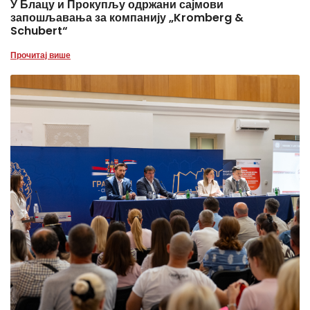
У Блацу и Прокупљу одржани сајмови
запошљавања за компанију „Kromberg &
Schubert“
Прочитај више