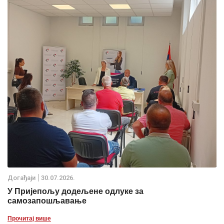
Дoгађаjи
30.07.2026.
У Пријепољу додељене одлуке за
самозапошљавање
Прочитај више