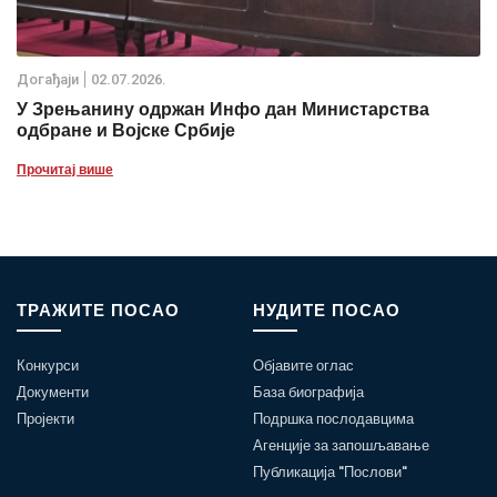
Дoгађаjи
02.07.2026.
У Зрењанину одржан Инфо дан Министарства
одбране и Војске Србије
Прочитај више
ТРАЖИТЕ ПОСАО
НУДИТЕ ПОСАО
Конкурси
Објавите оглас
Документи
База биографија
Пројекти
Подршка послодавцима
Агенције за запошљавање
Публикација "Послови"