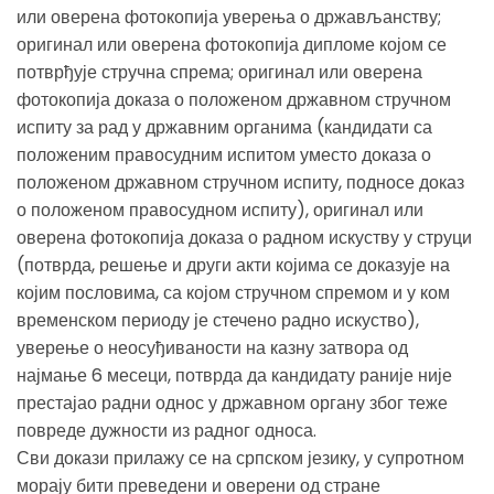
или оверена фотокопија уверења о држављанству;
оригинал или оверена фотокопија дипломе којом се
потврђује стручна спрема; оригинал или оверена
фотокопија доказа о положеном државном стручном
испиту за рад у државним органима (кандидати са
положеним правосудним испитом уместо доказа о
положеном државном стручном испиту, подносе доказ
о положеном правосудном испиту), оригинал или
оверена фотокопија доказа о радном искуству у струци
(потврда, решење и други акти којима се доказује на
којим пословима, са којом стручном спремом и у ком
временском периоду је стечено радно искуство),
уверење о неосуђиваности на казну затвора од
најмање 6 месеци, потврда да кандидату раније није
престајао радни однос у државном органу због теже
повреде дужности из радног односа.
Сви докази прилажу се на српском језику, у супротном
морају бити преведени и оверени од стране