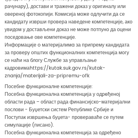
рачунару), достави и тражени доказ у оригиналу или
овереној фотокопији. Комисија може одлучити да се
кандидату изврши провера наведене компетенције, ако
увидом у достављени доказ не може потпуно да оцени
поседовање ове компетенције.
Информације o материјалимa за припрему кандидата
за проверу општих функционалних компетенција могу
се наћи на блогу Службе за управљање
кадровимаhttps://kutak.suk.gov.rs/kutak-
znanja/materijali-za-pripremu-ofk
Посебне функционалне компетенције:
Посебна функционална компетенција у одрeђеној
области рада – област рада финансијско-материјални
послови - Буџетски систем Републике Србије и
Поступак извршења буџета- провераваће се путем
симулације (писано).
Посебна функционална компетенција за одређено