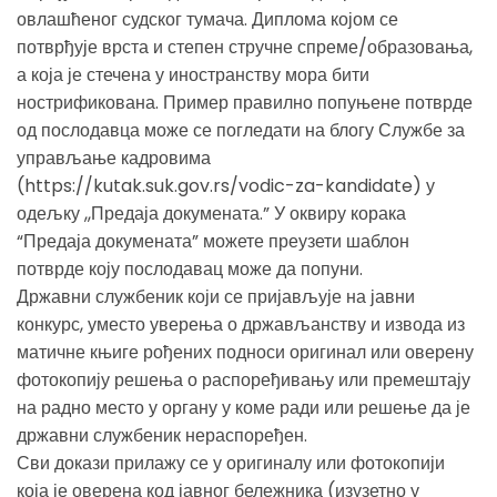
овлашћеног судског тумача. Диплома којом се
потврђује врста и степен стручне спреме/образовања,
а која је стечена у иностранству мора бити
нострификована. Пример правилно попуњене потврде
од послодавца може се погледати на блогу Службе за
управљање кадровима
(https://kutak.suk.gov.rs/vodic-za-kandidate) у
одељку ,,Предаја докумената.” У оквиру корака
“Предаја докумената” можете преузети шаблон
потврде коју послодавац може да попуни.
Државни службеник који се пријављује на јавни
конкурс, уместо уверења о држављанству и извода из
матичне књиге рођених подноси оригинал или оверену
фотокопију решења о распоређивању или премештају
на радно место у органу у коме ради или решење да је
државни службеник нераспоређен.
Сви докази прилажу се у оригиналу или фотокопији
која је оверена код јавног бележника (изузетно у