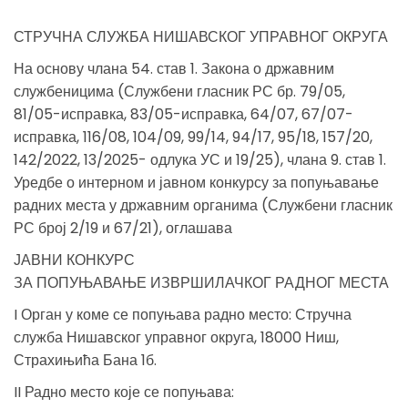
СТРУЧНА СЛУЖБА НИШАВСКОГ УПРАВНОГ ОКРУГА
На основу члана 54. став 1. Закона о државним
службеницима (Службени гласник РС бр. 79/05,
81/05-исправка, 83/05-исправка, 64/07, 67/07-
исправка, 116/08, 104/09, 99/14, 94/17, 95/18, 157/20,
142/2022, 13/2025- одлука УС и 19/25), члана 9. став 1.
Уредбе о интерном и јавном конкурсу за попуњавање
радних места у државним органима (Службени гласник
РС број 2/19 и 67/21), оглашава
ЈАВНИ КОНКУРС
ЗА ПОПУЊАВАЊЕ ИЗВРШИЛАЧКОГ РАДНОГ МЕСТА
I Орган у коме се попуњава радно место: Стручна
служба Нишавског управног округа, 18000 Ниш,
Страхињића Бана 1б.
II Радно место које се попуњава: