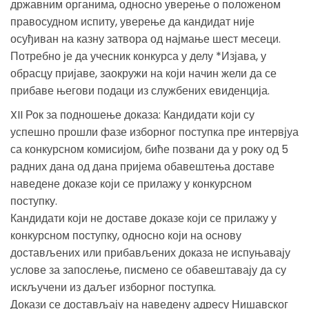
државним органима, односно уверење о положеном
правосудном испиту, уверење да кандидат није
осуђиван на казну затвора од најмање шест месеци.
Потребно је да учесник конкурса у делу *Изјава, у
обрасцу пријаве, заокружи на који начин жели да се
прибаве његови подаци из службених евиденција.
XII Рок за подношење доказа: Кандидати који су
успешно прошли фазе изборног поступка пре интервјуа
са конкурсном комисијом, биће позвани да у року од 5
радних дана од дана пријема обавештења доставе
наведене доказе који се прилажу у конкурсном
поступку.
Кандидати који не доставе доказе који се прилажу у
конкурсном поступку, односно који на основу
достављених или прибављених доказа не испуњавају
услове за запослење, писмено се обавештавају да су
искључени из даљег изборног поступка.
Докази се достављају на наведену адресу Нишавског