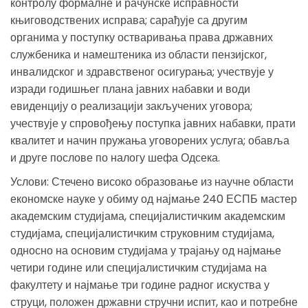
контролу формалне и рачунске исправности
књиговодствених исправа; сарађује са другим
органима у поступку остваривања права државних
службеника и намештеника из области пензијског,
инвалидског и здравственог осигурања; учествује у
изради годишњег плана јавних набавки и води
евиденцију о реализацији закључених уговора;
учествује у спровођењу поступка јавних набавки, прати
квалитет и начин пружања уговорених услуга; обавља
и друге послове по налогу шефа Одсека.
Услови: Стечено високо образовање из научне области
економске науке у обиму од најмање 240 ЕСПБ мастер
академским студијама, специјалистичким академским
студијама, специјалистичким струковним студијама,
односно на основим студијама у трајању од најмање
четири године или специјалистичким студијама на
факултету и најмање три године радног искуства у
струци, положен државни стручни испит, као и потребне