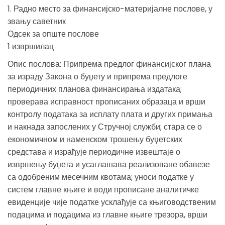
1. Радно место за финансијско-материјалне послове, у
звању саветник
Одсек за опште послове
1 извршилац
Опис послова: Припрема предлог финансијског плана
за израду Закона о буџету и припрема предлоге
периодичних планова финансирања издатака;
проверава исправност прописаних образаца и врши
контролу података за исплату плата и других примања
и накнада запослених у Стручној служби; стара се о
економичном и наменском трошењу буџетских
средстава и израђује периодичне извештаје о
извршењу буџета и усаглашава реализоване обавезе
са одобреним месечним квотама; уноси податке у
систем главне књиге и води прописане аналитичке
евиденције чије податке усклађује са књиговодственим
подацима и подацима из главне књиге трезора, врши