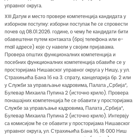
управног округа.
XIII Датум и место провере компетенција кандидата у
изборном поступку: изборни поступак ће се спровести
почев од 08.01.2026. године, о чему ће кандидати бити
обавештени путем контаката (број телефона или е-
mail адресе) које су навели у својим пријавама.
Провера општих функционалних компетенција и
посебних функционалних компетенција обавиће се у
просторијама Нишавског управног округа у Нишу, у ул.
Страхињића Бана 1б на 3. спрату, канцеларија бр. 2 или
у Служби за управљање кадровима, Палата „Србија”,
Булевар Михаила Пупина 2 (источно крило). Провера
понашајних компетенција ће се обавити у просторијама
Службе за управљање кадровима, Палата „Србија”,
Булевар Михаила Пупина 2 (источно крило). Интервју
са комисијом ће се обавити у просторијама Нишавског
управног округа, ул. Страхињића Бана 1б, 18 000 Ниш