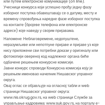
или путем електронске комуникације (on line).
Учесници конкурса који успешно прођу једну фазу
изборног поступка обавештавају се о датуму, месту и
времену спровођења наредне фазе изборног поступка
на контакте (бројеве телефона или електронске
адресе) које наведу у својим пријавама.
Напомене: Неблаговремене, недопуштене,
неразумљиве или непотпуне пријаве и пријаве уз које
нису приложени сви потребни докази у оригиналу или
фотокопији овереној код надлежног органа биће
одбачене решењем конкурсне комисије.
Јавни конкурс спроводи Конкурсна комисија коју је
решењем именовао начелник Нишавског управног
округа.
Овај оглас се објављује на огласној табли и web
страници Нишавског управног округа:
www.nis.okrug.gov.rs, на web страници Службе за
управљање кадровима: www.suk.gov.rs, на порталу е-