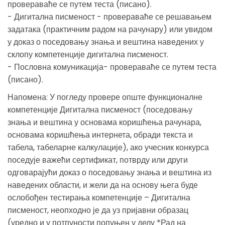
провераваће се путем теста (писано).
- Дигитална писменост - провераваће се решавањем
задатака (практичним радом на рачунару) или увидом
у доказ о поседовању знања и вештина наведених у
склопу компетенције дигитална писменост.
- Пословна комуникација- провераваће се путем теста
(писано).
Напомена: У погледу провере опште функционалне
компетенције Дигитална писменост (поседовању
знања и вештина у основама коришћења рачунара,
основама коришћења интернета, обради текста и
табела, табеларне калкулације), ако учесник конкурса
поседује важећи сертификат, потврду или други
одговарајући доказ о поседовању знања и вештина из
наведених области, и жели да на основу њега буде
ослобођен тестирања компетенције – Дигитална
писменост, неопходно је да уз пријавни образац
(уредно и у потпуности попуњен у делу *Рад на