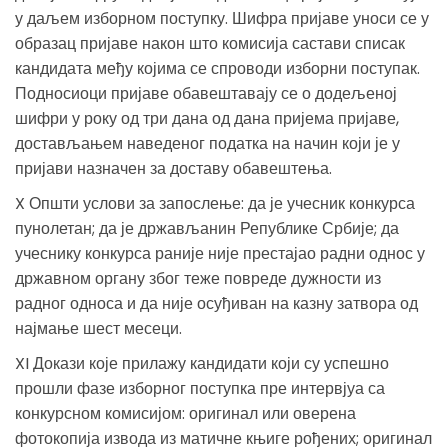
у даљем изборном поступку. Шифра пријаве уноси се у
образац пријаве након што комисија састави списак
кандидата међу којима се спроводи изборни поступак.
Подносиоци пријаве обавештавају се о додељеној
шифри у року од три дана од дана пријема пријаве,
достављањем наведеног податка на начин који је у
пријави назначен за доставу обавештења.
X Општи услови за запослење: да је учесник конкурса
пунолетан; да је држављанин Републике Србије; да
учеснику конкурса раније није престајао радни однос у
државном органу због теже повреде дужности из
радног односа и да није осуђиван на казну затвора од
најмање шест месеци.
XI Докази које прилажу кандидати који су успешно
прошли фазе изборног поступка пре интервјуа са
конкурсном комисијом: оригинал или оверена
фотокопија извода из матичне књиге рођених; оригинал