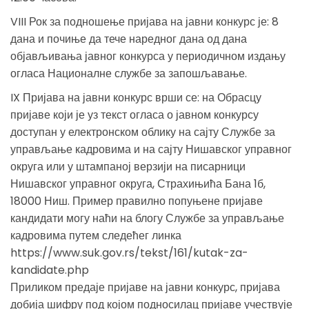
VIII Рок за подношење пријава на јавни конкурс је: 8
дана и почиње да тече наредног дана од дана
објављивања јавног конкурса у периодичном издању
огласа Националне службе за запошљавање.
IX Пријава на јавни конкурс врши се: на Обрасцу
пријаве који је уз текст огласа о јавном конкурсу
доступан у електронском облику на сајту Службе за
управљање кадровима и на сајту Нишавског управног
округа или у штампаној верзији на писарници
Нишавског управног округа, Страхињића Бана 1б,
18000 Ниш. Пример правилно попуњене пријаве
кандидати могу наћи на блогу Службе за управљање
кадровима путем следећег линка
https://www.suk.gov.rs/tekst/161/kutak-za-
kandidate.php
Приликом предаје пријаве на јавни конкурс, пријава
добија шифру под којом подносилац пријаве учествује