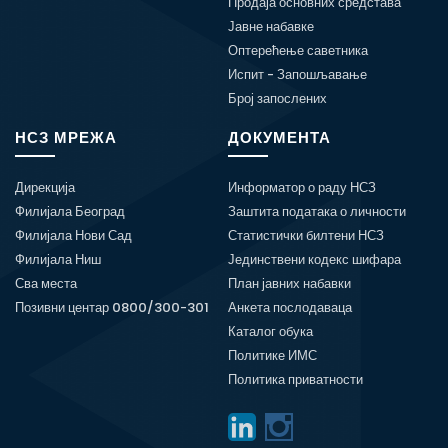
Продаја основних средстава
Јавне набавке
Оптерећење саветника
Испит - Запошљавање
Број запослених
НСЗ МРЕЖА
ДОКУМЕНТА
Дирекција
Информатор о раду НСЗ
Филијала Београд
Заштита података о личности
Филијала Нови Сад
Статистички билтени НСЗ
Филијала Ниш
Јединствени кодекс шифара
Сва места
План јавних набавки
Позивни центар 0800/300-301
Анкета послодаваца
Каталог обука
Политике ИМС
Политика приватности