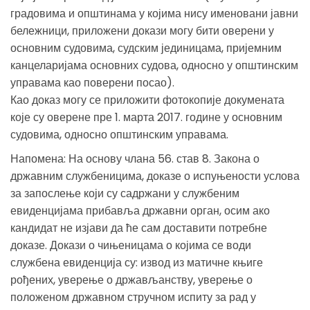
градовима и општинама у којима нису именовани јавни
бележници, приложени докази могу бити оверени у
основним судовима, судским јединицама, пријемним
канцеларијама основних судова, односно у општинским
управама као поверени посао).
Као доказ могу се приложити фотокопије докумената
које су оверене пре 1. марта 2017. године у основним
судовима, односно општинским управама.
Напомена: На основу члана 56. став 8. Закона о
државним службеницима, доказе о испуњености услова
за запослење који су садржани у службеним
евиденцијама прибавља државни орган, осим ако
кандидат не изјави да ће сам доставити потребне
доказе. Докази о чињеницама о којима се води
службена евиденција су: извод из матичне књиге
рођених, уверење о држављанству, уверење о
положеном државном стручном испиту за рад у