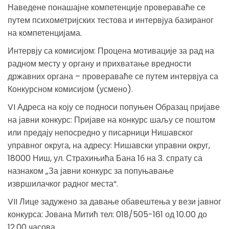
Наведене понашајне компетенције провераваће се
путем психометријских тестова и интервјуа базираног
на компетенцијама.
Интервју са комисијом: Процена мотивације за рад на
радном месту у органу и прихватање вредности
државних органа – провераваће се путем интервјуа са
Конкурсном комисијом (усмено).
VI Адреса на коју се подноси попуњен Образац пријаве
на јавни конкурс: Пријаве на конкурс шаљу се поштом
или предају непосредно у писарници Нишавског
управног округа, на адресу: Нишавски управни округ,
18000 Ниш, ул. Страхињића Бана 1б на 3. спрату са
назнаком „За јавни конкурс за попуњавање
извршилачког радног места“.
VII Лице задужено за давање обавештења у вези јавног
конкурса: Јована Митић тел: 018/505-161 од 10.00 до
12.00 часова.