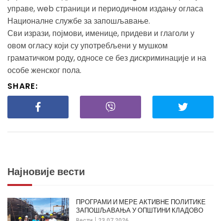
управе, web страници и периодичном издању огласа
Националне службе за запошљавање.
Сви изрази, појмови, именице, придеви и глаголи у
овом огласу који су употребљени у мушком
граматичком роду, односе се без дискриминације и на
особе женског пола.
SHARE:
Најновије вести
ПРОГРАМИ И МЕРЕ АКТИВНЕ ПОЛИТИКЕ
ЗАПОШЉАВАЊА У ОПШТИНИ КЛАДОВО
Вести
23.07.2026.