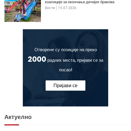
коалиције за окончање дечијих бракова
Вести
15.07.2026.
Отворене су позиције на преко
2000
радних места, пријави се за
посао!
Пријави се
Актуелно