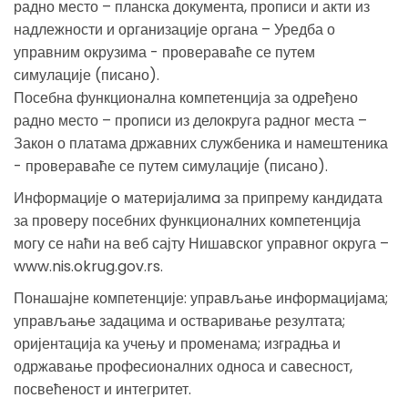
радно место – планска документа, прописи и акти из
надлежности и организације органа – Уредба о
управним окрузима - провераваће се путем
симулације (писано).
Посебна функционална компетенција за одређено
радно место – прописи из делокруга радног места –
Закон о платама државних службеника и намештеника
- провераваће се путем симулације (писано).
Информације o материјалимa за припрему кандидата
за проверу посебних функционалних компетенција
могу се наћи на веб сајту Нишавског управног округа –
www.nis.okrug.gov.rs.
Понашајне компетенције: управљање информацијама;
управљање задацима и остваривање резултата;
оријентација ка учењу и променама; изградња и
одржавање професионалних односа и савесност,
посвећеност и интегритет.