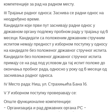
компетенције за рад на радном месту.
III Трајање радног односа: Заснива се радни однос на
неодређено време.
Кандидати који први пут заснивају радни однос у
државном органу подлежу пробном раду у трајању од 6
месеци. Кандидати са положеним државним стручним
испитом немају предност у изборном поступку у односу
на кандидате без положеног државног стручног испита.
Кандидати без положеног државног стручног испита
примају се на рад под условом да тај испит положе до
окончања пробног рада, односно у року од 6 месеци од
заснивања радног односа.
IV Место рада: Ниш, ул. Страхињића Бана 1б.
V У изборном поступку проверавају се:
Опште функционалне компетенције:
- Организација и рад државних органа РС -