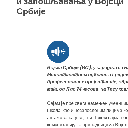
и запошљавања у Војсци
Србије
Војска Србије (ВС), у сарадњи с
Министарством одбране и Градско
професионалне оријентације, обра
маја, од 11 до 14 часова, на Тргу к
Сајам је пре свега намењен ученици
школа, као и незапосленим лицима к
ангажовања у војсци. Током сајма по
комуникацију са припадницима Војске 