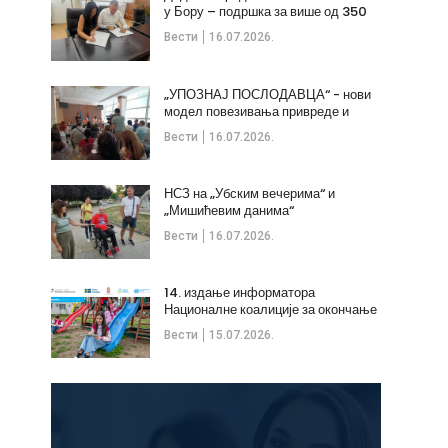
у Бору – подршка за више од 350
незапослених
Вести
16.07.2026.
„УПОЗНАЈ ПОСЛОДАВЦА“ - нови
модел повезивања привреде и
стручних кадрова
Вести
16.07.2026.
НСЗ на „Убским вечерима“ и
„Мишићевим данима“
Вести
16.07.2026.
14. издање информатора
Националне коалиције за окончање
дечијих бракова
Вести
15.07.2026.