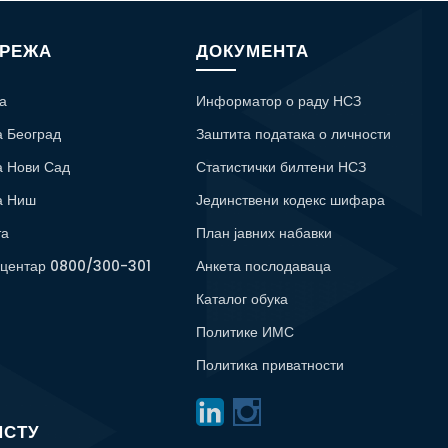
МРЕЖА
ДОКУМЕНТА
а
Информатор о раду НСЗ
а Београд
Заштита података о личности
а Нови Сад
Статистички билтени НСЗ
а Ниш
Јединствени кодекс шифара
та
План јавних набавки
 центар 0800/300-301
Анкета послодаваца
Каталог обука
Политике ИМС
Политика приватности
ИСТУ