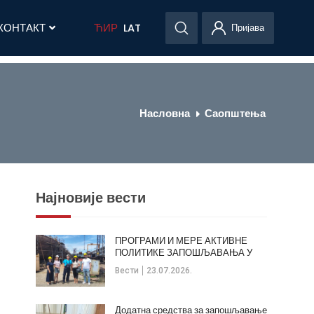
КОНТАКТ
ЋИР
LAT
Пријава
Насловна
Саопштења
Најновије вести
ПРОГРАМИ И МЕРЕ АКТИВНЕ
ПОЛИТИКЕ ЗАПОШЉАВАЊА У
ОПШТИНИ КЛАДОВО
Вести
23.07.2026.
Додатна средства за запошљавање