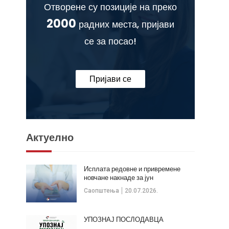
Отворене су позиције на преко
2000
радних места, пријави
се за посао!
Пријави се
Актуелно
Исплата редовне и привремене
новчане накнаде за јун
Саопштења
20.07.2026.
УПОЗНАЈ ПОСЛОДАВЦА