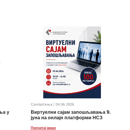
Саопштења
04.06.2026.
ња у
Виртуелни сајам запошљавања 9.
јуна на онлајн платформи НСЗ
Прочитај више