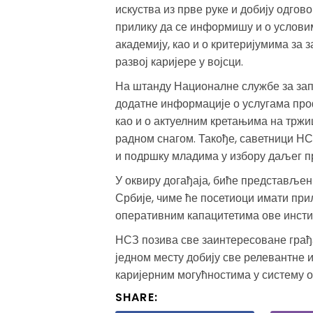
искуства из прве руке и добију одгов
прилику да се информишу и о условим
академију, као и о критеријумима за
развој каријере у војсци.
На штанду Националне службе за за
додатне информације о услугама про
као и о актуелним кретањима на тржи
радном снагом. Такође, саветници НС
и подршку младима у избору даљег п
У оквиру догађаја, биће представљен
Србије, чиме ће посетиоци имати прил
оперативним капацитетима ове инстит
НСЗ позива све заинтересоване грађа
једном месту добију све релевантне
каријерним могућностима у систему 
SHARE: