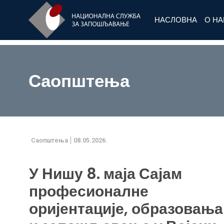
НАСЛОВНА
О Н
Саопштења
Саопштења
08.05.2026.
У Нишу 8. маја Сајам
професионалне
оријентације, образовања