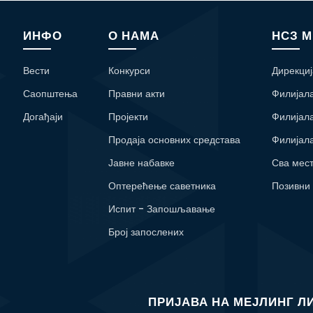
ИНФО
О НАМА
НСЗ 
Вести
Конкурси
Дирекциј
Саопштења
Правни акти
Филијал
Догађаји
Пројекти
Филијал
Продаја основних средстава
Филијал
Јавне набавке
Сва мес
Оптерећење саветника
Позивни
Испит - Запошљавање
Број запослених
ПРИЈАВА НА МЕЈЛИНГ Л