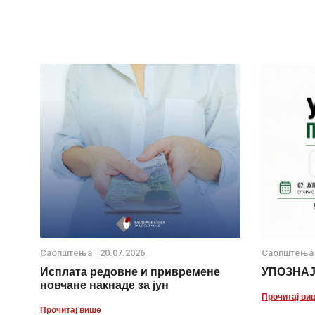
Саопштења
20.07.2026.
Саопштења
Исплата редовне и привремене
УПОЗНА
новчане накнаде за јун
Прочитај ви
Прочитај више