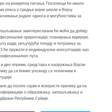
оре на конкретна питања. Посетиоци ће имати
а уписа у средње војне школе и Војну
 заснивање радног односа и могућностима за
пошљавање заинтересовани ће моћи да добију
фесионалне оријентације, планирања каријере,
шту рада, укључујући понуду и потражњу за
З ће пружати и индивидуалне консултације, као
рофесионалног пута.
 и део опреме, средстава и наоружања Војске
ику да се ближе упознају са техничким и
уције.
не да посете сајам и искористе прилику да на
 информације о образовању, запошљавању и
одбране Републике Србије.