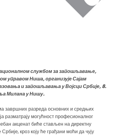
а Националном службом за запошљавање,
м управом Ниша, организује Сајам
зовања и запошљавања у Војсци Србије, 8.
раља Милана у Нишу.
ма завршних разреда основних и средњих
оја разматрају могућност професионалног
себан акценат биће стављен на директну
Србије, кроз коју ће грађани моћи да чују