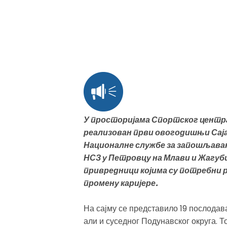
У просторијама Спортског центра 
реализован први овогодишњи Сај
Националне службе за запошљавањ
НСЗ у Петровцу на Млави и Жагуби
привредници којима су потребни р
промену каријере.
На сајму се представило 19 послодава
али и суседног Подунавског округа. Т