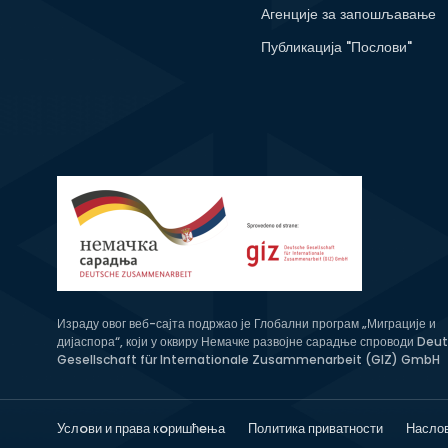
Агенције за запошљавање
Публикација "Послови"
Израду овог веб-сајта подржао је Глобални програм „Миграције и
дијаспора“, који у оквиру Немачке развојне сарадње спроводи Deu
Gesellschaft für Internationale Zusammenarbeit (GIZ) GmbH
Услoви и права кoришћeња
Политика приватности
Насло