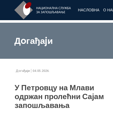
НАСЛОВНА
О Н
Дoгађаjи
Дoгађаjи
04.05.2026.
У Петровцу на Млави
одржан пролећни Сајам
запошљавања