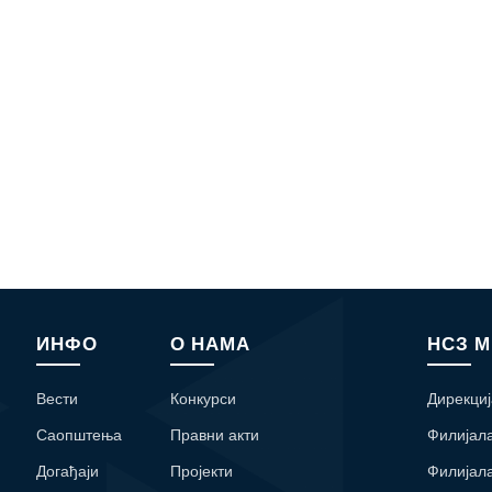
ИНФО
О НАМА
НСЗ 
Вести
Конкурси
Дирекциј
Саопштења
Правни акти
Филијал
Догађаји
Пројекти
Филијал