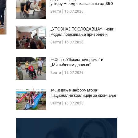
у Бору – подршка за више од 350
незапослених
Вести
16.07.2026.
„УПОЗНАЈ ПОСЛОДАВЦА“ - нови
модел повезивања привреде и
стручних кадрова
Вести
16.07.2026.
НСЗ на „Убским вечерима“ и
„Мишићевим данима“
Вести
16.07.2026.
14. издање информатора
Националне коалиције за окончање
дечијих бракова
Вести
15.07.2026.