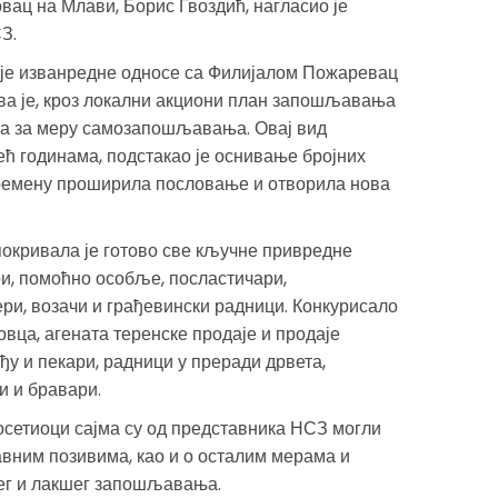
ац на Млави, Борис Гвоздић, нагласио је
З.
је изванредне односе са Филијалом Пожаревац
ва је, кроз локални акциони план запошљавања
ва за меру самозапошљавања. Овај вид
ећ годинама, подстакао је оснивање бројних
времену проширила пословање и отворила нова
покривала је готово све кључне привредне
ри, помоћно особље, посластичари,
ри, возачи и грађевински радници. Конкурисало
вца, агената теренске продаје и продаје
ђу и пекари, радници у преради дрвета,
и и бравари.
осетиоци сајма су од представника НСЗ могли
авним позивима, као и о осталим мерама и
ег и лакшег запошљавања.