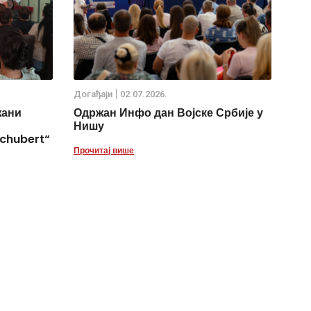
Дoгађаjи
02.07.2026.
жани
Одржан Инфо дан Војске Србије у
Нишу
chubert“
Прочитај више