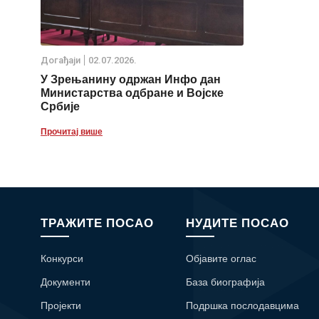
Дoгађаjи
02.07.2026.
У Зрењанину одржан Инфо дан
Министарства одбране и Војске
Србије
Прочитај више
ТРАЖИТЕ ПОСАО
НУДИТЕ ПОСАО
Конкурси
Објавите оглас
Документи
База биографија
Пројекти
Подршка послодавцима