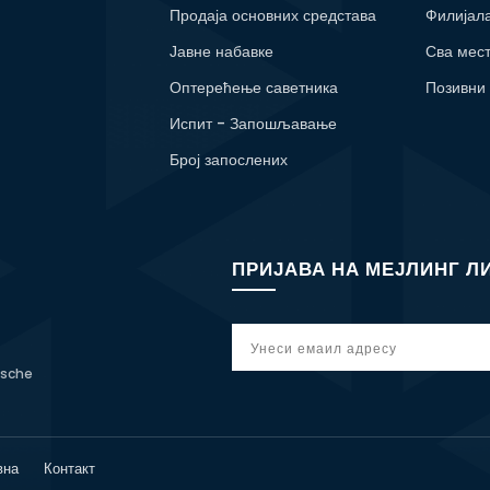
Продаја основних средстава
Филијал
Јавне набавке
Сва мес
Оптерећење саветника
Позивни
Испит - Запошљавање
Број запослених
ПРИЈАВА НА МЕЈЛИНГ Л
tsche
вна
Контакт