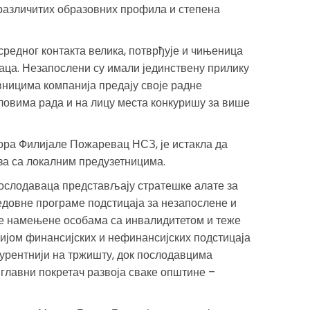
различитих образовних профила и степена
средног контакта велика, потврђује и чињеница
лаца. Незапослени су имали јединствену прилику
вницима компанија предају своје радне
ловима рада и на лицу места конкуришу за више
ора Филијале Пожаревац НСЗ, је истакла да
за са локалним предузетницима.
слодаваца представљају стратешке алате за
едовне програме подстицаја за незапослене и
е намењене особама са инвалидитетом и теже
јом финансијских и нефинансијских подстицаја
урентнији на тржишту, док послодавцима
 главни покретач развоја сваке општине –