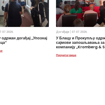
7.07.2026.
Дoгађаjи
07.07.2026.
 одржан догађај „Упознај
У Блацу и Прокупљу одр
вца“
сајмови запошљавања за
компанију „Kromberg & S
ше
Прочитај више