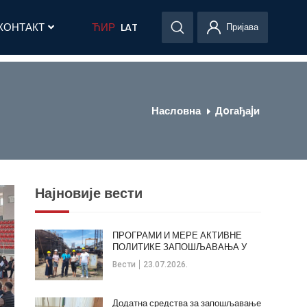
КОНТАКТ
ЋИР
LAT
Пријава
Насловна
Дoгађаjи
Најновије вести
ПРОГРАМИ И МЕРЕ АКТИВНЕ
ПОЛИТИКЕ ЗАПОШЉАВАЊА У
ОПШТИНИ КЛАДОВО
Вести
23.07.2026.
Додатна средства за запошљавање