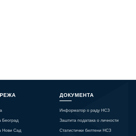
МРЕЖА
ДОКУМЕНТА
а
Информатор о раду НСЗ
а Београд
Заштита података о личности
а Нови Сад
Статистички билтени НСЗ