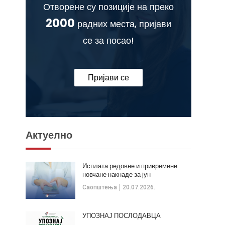
Отворене су позиције на преко
2000
радних места, пријави
се за посао!
Пријави се
Актуелно
Исплата редовне и привремене
новчане накнаде за јун
Саопштења
20.07.2026.
УПОЗНАЈ ПОСЛОДАВЦА