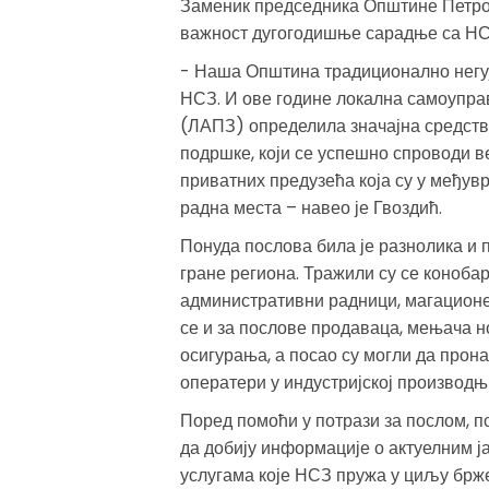
Заменик председника Општине Петров
важност дугогодишње сарадње са НС
- Наша Општина традиционално негу
НСЗ. И ове године локална самоупра
(ЛАПЗ) определила значајна средст
подршке, који се успешно спроводи в
приватних предузећа која су у међу
радна места – навео је Гвоздић.
Понуда послова била је разнолика и 
гране региона. Тражили су се коноба
административни радници, магационе
се и за послове продаваца, мењача но
осигурања, а посао су могли да прона
оператери у индустријској производњ
Поред помоћи у потрази за послом, п
да добију информације о актуелним ј
услугама које НСЗ пружа у циљу брж