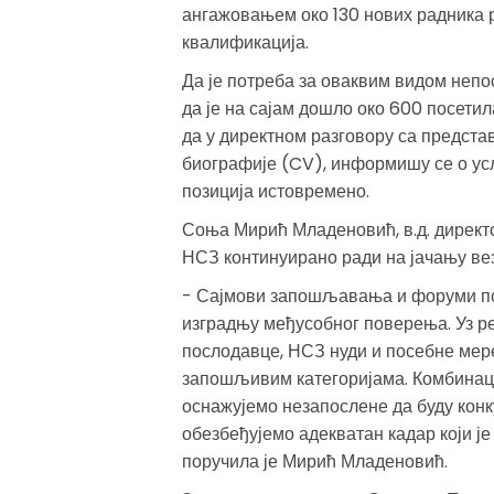
ангажовањем око 130 нових радника 
квалификација.
Да је потреба за оваквим видом непо
да је на сајам дошло око 600 посети
да у директном разговору са предста
биографије (CV), информишу се о ус
позиција истовремено.
Соња Мирић Младеновић, в.д. директ
НСЗ континуирано ради на јачању ве
- Сајмови запошљавања и форуми по
изградњу међусобног поверења. Уз р
послодавце, НСЗ нуди и посебне мер
запошљивим категоријама. Комбинаци
оснажујемо незапослене да буду конк
обезбеђујемо адекватан кадар који је
поручила је Мирић Младеновић.