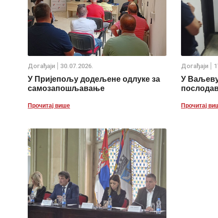
Дoгађаjи
30.07.2026.
Дoгађаjи
1
У Пријепољу додељене одлуке за
У Ваљеву
самозапошљавање
послода
Прочитај више
Прочитај ви