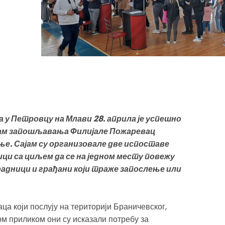
у Петровцу на Млави 28. априла је успешно
ам запошљавања Филијале Пожаревац
е. Сајам су организовале две испоставе
ци са циљем да се на једном месту повежу
адници и грађани који траже запослење или
ца који послују на територији Браничевског,
ом приликом они су исказали потребу за