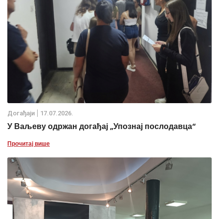
Дoгађаjи
17.07.2026.
У Ваљеву одржан догађај „Упознај послодавца“
Прочитај више