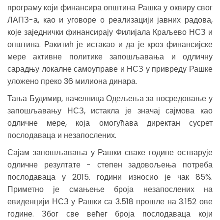
програму који финансира општина Рашка у оквиру свог
ЛАПЗ-а, као и уговоре о реализацији јавних радова,
које заједнички финансирају Филијала Краљево НСЗ и
општина. Ракитић је истакао и да је кроз финансијске
мере активне политике запошљавања и одличну
сарадњу локалне самоуправе и НСЗ у привреду Рашке
уложено преко 36 милиона динара.
Тања Будимир, начелница Одељења за посредовање у
запошљавању НСЗ, истакла је значај сајмова као
одличне мере, која омогућава директан сусрет
послодаваца и незапослених.
Сајам запошљавања у Рашки сваке године остварује
одличне резултате - степен задовољења потреба
послодаваца у 2015. години износио је чак 85%.
Приметно је смањење броја незапослених на
евиденцији НСЗ у Рашки са 3.518 прошле на 3.152 ове
године. Због све већег броја послодаваца који