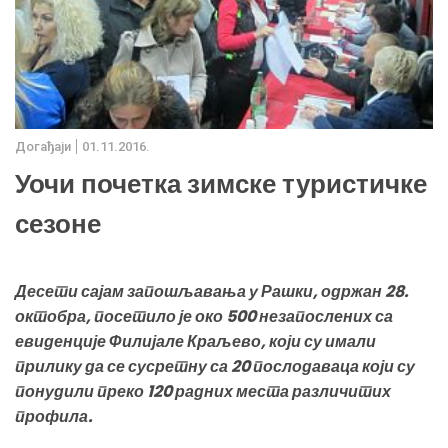
Дoгађаjи
01.11.2016.
Уочи почетка зимске туристичке
сезоне
Десети сајам запошљавања у Рашки, одржан 28.
октобра, посетило је око 500 незапослених са
евиденције Филијале Краљево, који су имали
прилику да се сусретну са 20 послодаваца који су
понудили преко 120 радних места различитих
профила.