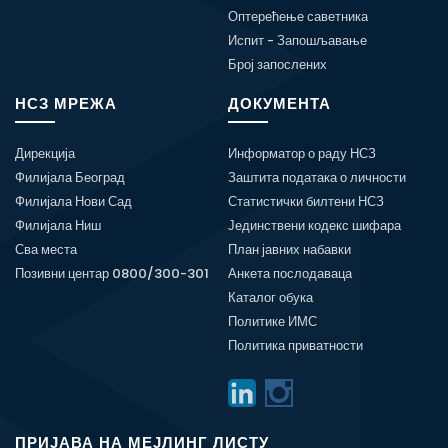
Оптерећење саветника
Испит - Запошљавање
Број запослених
НСЗ МРЕЖА
ДОКУМЕНТА
Дирекција
Информатор о раду НСЗ
Филијала Београд
Заштита података о личности
Филијала Нови Сад
Статистички билтени НСЗ
Филијала Ниш
Јединствени кодекс шифара
Сва места
План јавних набавки
Позивни центар 0800/300-301
Анкета послодаваца
Каталог обука
Политике ИМС
Политика приватности
ПРИЈАВА НА МЕЈЛИНГ ЛИСТУ