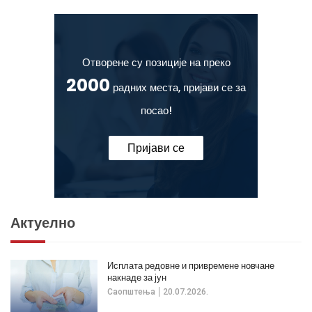
Отворене су позиције на преко
2000
радних места, пријави се за
посао!
Пријави се
Актуелно
Исплата редовне и привремене новчане
накнаде за јун
Саопштења
20.07.2026.