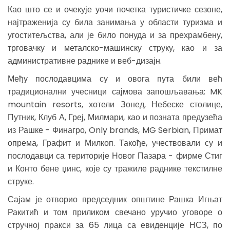
Као што се и очекује уочи почетка туристичке сезоне,
најтраженија су била занимања у области туризма и
угоститељства, али је било понуда и за прехрамбену,
трговачку и металско-машинску струку, као и за
административне раднике и веб-дизајн.
Међу послодавцима су и овога пута били већ
традиционални учесници сајмова запошљавања: MK
mountain resorts, хотели Зонед, Небеске столице,
Путник, Клуб А, Греј, Милмари, као и позната предузећа
из Рашке - Финагро, Only brands, MG Serbian, Примат
опрема, Графит и Милкоп. Такође, учествовали су и
послодавци са територије Новог Пазара - фирме Стиг
и Конто бене џинс, које су тражиле раднике текстилне
струке.
Сајам је отворио председник општине Рашка Игњат
Ракитић и том приликом свечано уручио уговоре о
стручној пракси за 65 лица са евиденције НСЗ, по