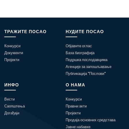
ТРАЖИТЕ ПОСАО
НУДИТЕ ПОСАО
Конкурси
Објавите оглас
Документи
База биографија
Пројекти
Подршка послодавцима
Агенције за запошљавање
Публикација "Послови"
ИНФО
О НАМА
Вести
Конкурси
Саопштења
Правни акти
Догађаји
Пројекти
Продаја основних средстава
Јавне набавке