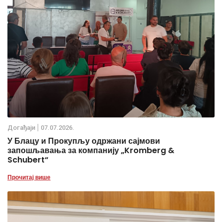
Дoгађаjи
07.07.2026.
У Блацу и Прокупљу одржани сајмови
запошљавања за компанију „Kromberg &
Schubert“
Прочитај више