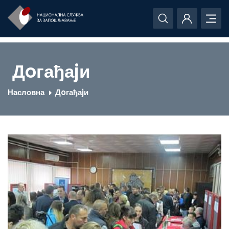
Дoгађаjи
Насловна
Дoгађаjи