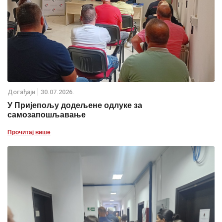
Дoгађаjи
30.07.2026.
У Пријепољу додељене одлуке за
самозапошљавање
Прочитај више