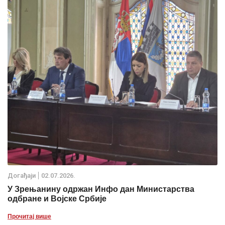
Дoгађаjи
02.07.2026.
У Зрењанину одржан Инфо дан Министарства
одбране и Војске Србије
Прочитај више