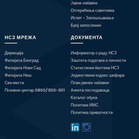
Јавне набавке
Оптерећење саветника
Испит - Запошљавање
Број запослених
НСЗ МРЕЖА
ДОКУМЕНТА
Дирекција
Информатор о раду НСЗ
Филијала Београд
Заштита података о личности
Филијала Нови Сад
Статистички билтени НСЗ
Филијала Ниш
Јединствени кодекс шифара
Сва места
План јавних набавки
Позивни центар 0800/300-301
Анкета послодаваца
Каталог обука
Политике ИМС
Политика приватности