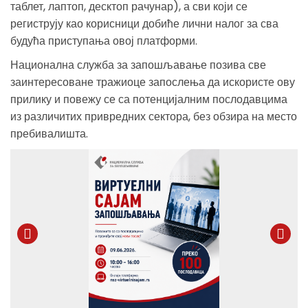
таблет, лаптоп, десктоп рачунар), а сви који се
региструју као корисници добиће лични налог за сва
будућа приступања овој платформи.
Национална служба за запошљавање позива све
заинтересоване тражиоце запослења да искористе ову
прилику и повежу се са потенцијалним послодавцима
из различитих привредних сектора, без обзира на место
пребивалишта.