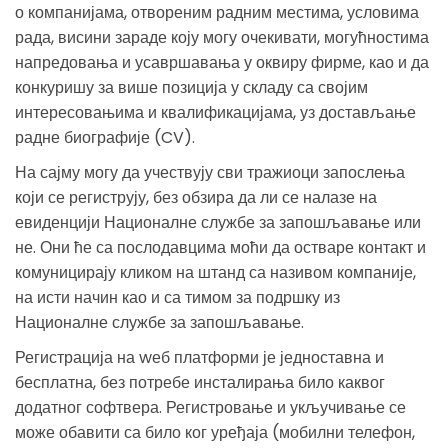
о компанијама, отвореним радним местима, условима
рада, висини зараде коју могу очекивати, могућностима
напредовања и усавршавања у оквиру фирме, као и да
конкуришу за више позиција у складу са својим
интересовањима и квалификацијама, уз достављање
радне биографије (CV).
На сајму могу да учествују сви тражиоци запослења
који се региструју, без обзира да ли се налазе на
евиденцији Националне службе за запошљавање или
не. Они ће са послодавцима моћи да остваре контакт и
комуницирају кликом на штанд са називом компаније,
на исти начин као и са тимом за подршку из
Националне службе за запошљавање.
Регистрација на wеб платформи је једноставна и
бесплатна, без потребе инсталирања било каквог
додатног софтвера. Регистровање и укључивање се
може обавити са било ког уређаја (мобилни телефон,