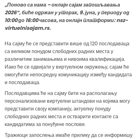
„Поново са нама – онлајн сајам запошљавања
2026“, биће одржан у уторак, 9. јуна, у периоду од
10:00 до 16:00 часова, на онлајн платформи: nsz-
virtuelnisajam.rs.
На сајму ће се представити више од 120 послодаваца
са великом понудом слободних радних места у
различитим занимањима и нивоима квалификација.
Иако ће се одвијати у виртуелном окружењу, сајам ће
омогућити непосредну комуникацију између кандидата
и послодаваца.
Послодавцима ће на сајму бити на располагању
персонализовани виртуелни штандови на којима могу
представити своју компанију, актуелну понуду
слободних радних места и остварити контакте са
кандидатима за понуђене послове.
Тражиоци запослења имаће прилику да се информишу