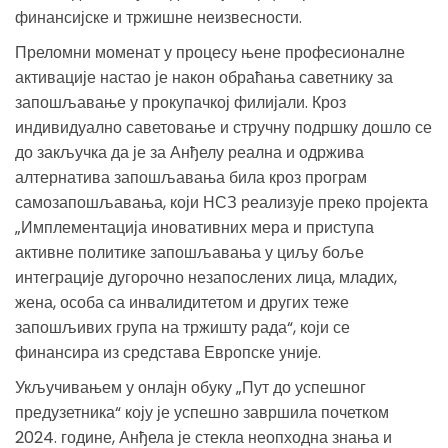
финансијске и тржишне неизвесности.
Преломни моменат у процесу њене професионалне
активације настао је након обраћања саветнику за
запошљавање у прокупачкој филијали. Кроз
индивидуално саветовање и стручну подршку дошло се
до закључка да је за Анђелу реална и одржива
алтернатива запошљавања била кроз програм
самозапошљавања, који НСЗ реализује преко пројекта
„Имплементација иновативних мера и приступа
активне политике запошљавања у циљу боље
интеграције дугорочно незапослених лица, младих,
жена, особа са инвалидитетом и других теже
запошљивих група на тржишту рада“, који се
финансира из средстава Европске уније.
Укључивањем у онлајн обуку „Пут до успешног
предузетника“ коју је успешно завршила почетком
2024. године, Анђела је стекла неопходна знања и