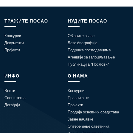
ТРАЖИТЕ ПОСАО
НУДИТЕ ПОСАО
Конкурси
Објавите оглас
Документи
База биографија
Пројекти
Подршка послодавцима
Агенције за запошљавање
Публикација "Послови"
ИНФО
О НАМА
Вести
Конкурси
Саопштења
Правни акти
Догађаји
Пројекти
Продаја основних средстава
Јавне набавке
Оптерећење саветника