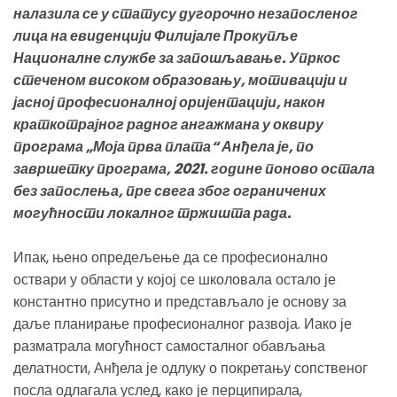
налазила се у статусу дугорочно незапосленог
лица на евиденцији Филијале Прокупље
Националне службе за запошљавање. Упркос
стеченом високом образовању, мотивацији и
јасној професионалној оријентацији, након
краткотрајног радног ангажмана у оквиру
програма „Моја прва плата“ Анђела је, по
завршетку програма, 2021. године поново остала
без запослења, пре свега због ограничених
могућности локалног тржишта рада.
Ипак, њено опредељење да се професионално
оствари у области у којој се школовала остало је
константно присутно и представљало је основу за
даље планирање професионалног развоја. Иако је
разматрала могућност самосталног обављања
делатности, Анђела је одлуку о покретању сопственог
посла одлагала услед, како је перципирала,