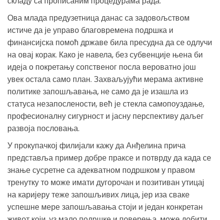
складу са прописаним процедурама рада.
Ова млада предузетница данас са задовољством
истиче да је управо благовремена подршка и
финансијска помоћ државе била пресудна да се одлучи
на овај корак. Како је навела, без субвенције њена би
идеја о покретању сопственог посла вероватно још
увек остала само план. Захваљујући мерама активне
политике запошљавања, не само да је изашла из
статуса незапослености, већ је стекла самопоуздање,
професионалну сигурност и јасну перспективу даљег
развоја пословања.
У прокупачкој филијали кажу да Анђелина прича
представља пример добре праксе и потврду да када се
знање сусретне са адекватном подршком у правом
тренутку то може имати дугорочан и позитиван утицај
на каријеру теже запошљивих лица, јер иза сваке
успешне мере запошљавања стоји и један конкретан
живот који, уз мало подршке и поверења, може добити