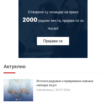
Отворене су позиције на преко
2000
радних места, пријави се за
посао!
Пријави се
Актуелно
Исплата редовне и привремене новчане
накнаде за јун
Саопштења
20.07.2026.