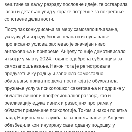
вештине за даљу разраду пословне идеје, те остварила
јасан и детаљан увид у кораке потребне за покретање
сопствене делатности.
Поступак конкурисања за меру самозапошљавања,
укључујући израду бизнис плана и испуњавање
прописаних услова, захтевао је значајан ниво
ангажовања и припреме. Анђелу то није демотивисало
и њој је у марту 2024. године одобрена субвенција за
самозапошљавање. Након тога је регистровала
предузетничку радњу и започела самостално
обављање приватне делатности која је обухватила
пружање услуга психолошког саветовања и подршке у
области личног и професионалног развоја, као и
реализацију едукативних и развојних програма у
области примењене психологије. Током и након почетка
рада, Национална служба за запошљавање је Анђели
обезбедила континуирану саветодавну подршку, у