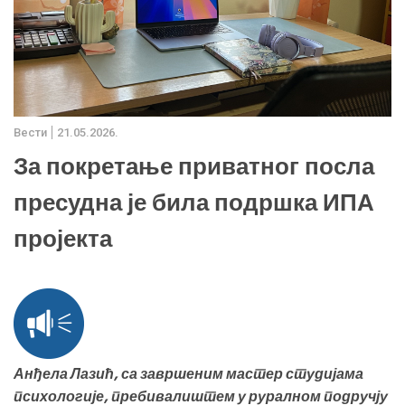
Вести
21.05.2026.
За покретање приватног посла
пресудна је била подршка ИПА
пројекта
Анђела Лазић, са завршеним мастер студијама
психологије, пребивалиштем у руралном подручју