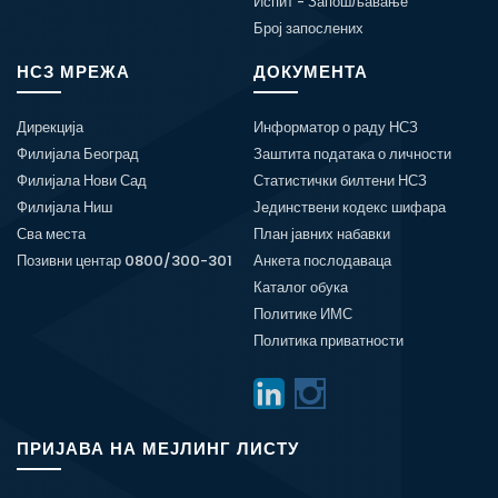
Испит - Запошљавање
Број запослених
НСЗ МРЕЖА
ДОКУМЕНТА
Дирекција
Информатор о раду НСЗ
Филијала Београд
Заштита података о личности
Филијала Нови Сад
Статистички билтени НСЗ
Филијала Ниш
Јединствени кодекс шифара
Сва места
План јавних набавки
Позивни центар 0800/300-301
Анкета послодаваца
Каталог обука
Политике ИМС
Политика приватности
ПРИЈАВА НА МЕЈЛИНГ ЛИСТУ