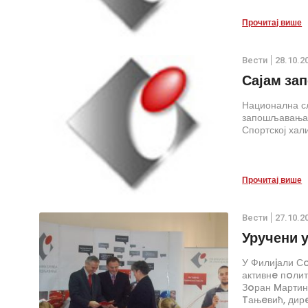
Прочитај више
Вести
28.10.2
Сајам за
Национална с
запошљавања у 
Спортској хали
Прочитај више
Вести
27.10.2
Уручени 
У Филиjали С
активнe пoли
Зoран Mартин
Tањeвић, дир