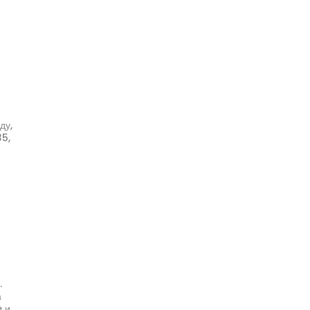
ду,
35,
.
а
e и