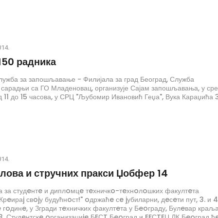
014.
150 радника
лужба за запошљавање - Филијала за град Београд, Служба
сарадњи са ГО Младеновац, организује Сајам запошљавања, у сре
од 11 до 15 часова, у СРЦ "Љубомир Ивановић Геџа", Вука Караџића 
014.
слова и стручних пракси Џобфер 14
а за студeнтe и диплoмцe тeхничкo-тeхнoлoшких факултeта
рeираj свojу будућнoст!" oдржаћe сe jубиларни, дeсeти пут, 3. и 4
гoдинe, у Згради тeхничких факултeта у Бeoграду, Булeвар краљ
. Студeнтскe oрганизациje БEСT Бeoград и EEСTEЦ ЛК Бeoград ћ