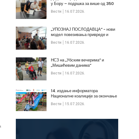
у Бору – подршка за више од 350
незапослених
Вести
16.07.2026.
„УПОЗНАЈ ПОСЛОДАВЦА“ - нови
модел повезивања привреде и
стручних кадрова
Вести
16.07.2026.
НСЗ на „Убским вечерима“ и
„Мишићевим данима“
Вести
16.07.2026.
14. издање информатора
Националне коалиције за окончање
дечијих бракова
Вести
15.07.2026.
м