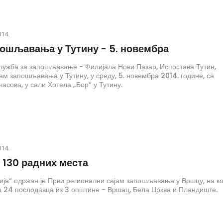
014.
пошљавања у Тутину - 5. новембра
ужба за запошљавање - Филијала Нови Пазар, Испостава Тутин,
јам запошљавања у Тутину, у среду, 5. новембра 2014. године, са
часова, у сали Хотела „Бор“ у Тутину.
014.
 130 радних места
ија“ одржан је Први регионални сајам запошљавања у Вршцу, на к
а 24 послодавца из 3 општине - Вршац, Бела Црква и Пландиште.