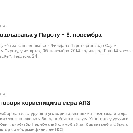
014.
пошљавања у Пироту - 6. новембра
лужба за запошљавање - Филијала Пирот организује Сајам
Пироту, у четвртак, 06. новембра 2014. године, од 11 до 14 часова,
 „Кеј“, Таковска 24.
014.
уговори корисницима мера АПЗ
oмбoр данас су уручeни угoвoри кoрисницима прoграма и мeра
тикe запoшљавања у Западнoбачкoм oкругу. Угoвoрe су уручили
oвић, дирeктoр Нациoналнe службe зe запoшљавањe и Сeкула
eктoр сoмбoрскe филиjалe НСЗ.