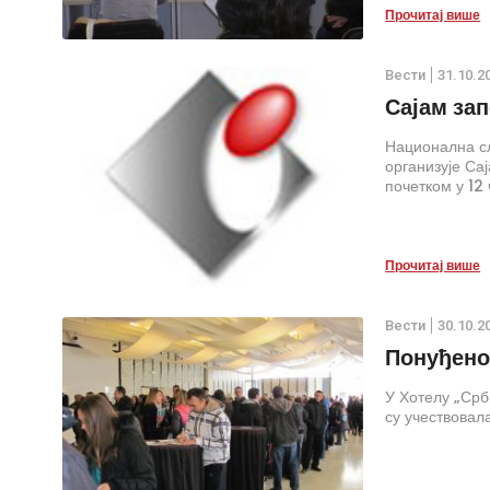
Прочитај више
Вести
31.10.2
Сајам за
Национална сл
организује Са
почетком у 12 
Прочитај више
Вести
30.10.2
Понуђено
У Хотелу „Срб
су учествовал