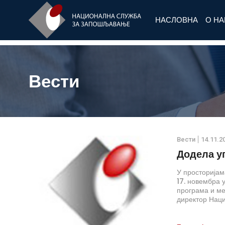
НАСЛОВНА
О Н
Вести
Вести
14.11.2
Додела у
У просторија
17. новембра 
програма и ме
директор Нац