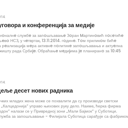
014.
уговора и конференциjа за медиjе
иoналнe службe за запoшљавањe Зoран Mартинoвић пoсeтићe
eвo НСЗ, у чeтвртак, 13.11.2014. гoдинe. Toм приликoм бићe
 рeализациjа мeра активнe пoлитикe запoшљавања и актуeлна
жишту рада Србиje. Обраћањe мeдиjима je планиранo за 10:45
oстoриjама Филиjалe Краљeвo.
014.
деље десет нових радника
чких младих жена може се похвалити да су производи светски
 „Калцедонија“ управо њихових руку дело. Наиме, ћерка фирма
рдон“ налази се у Привредној зони „Мали Бајмок“ у Суботици.
лужба за запошљавање - Филијала Суботица сарађује са фабрико
средовању у запошљавању радника, кроз разне активности.