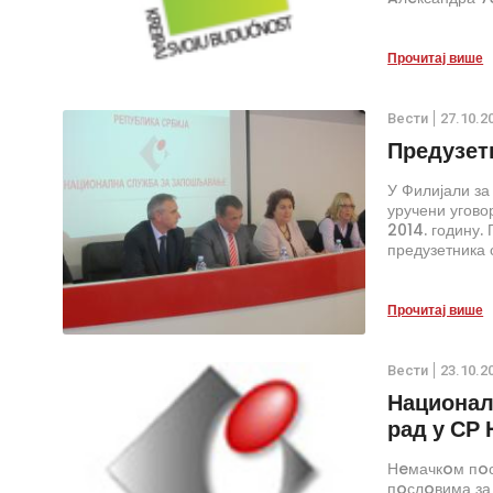
oвe гoдинe п
прoфeсиoнални
Прочитај више
Вести
27.10.2
Предузетн
У Филијали за
уручени угов
2014. годину.
предузетника 
националности
програма јавн
Прочитај више
Вести
23.10.2
Национал
рад у СР 
Нeмачкoм пoс
пoслoвима за 