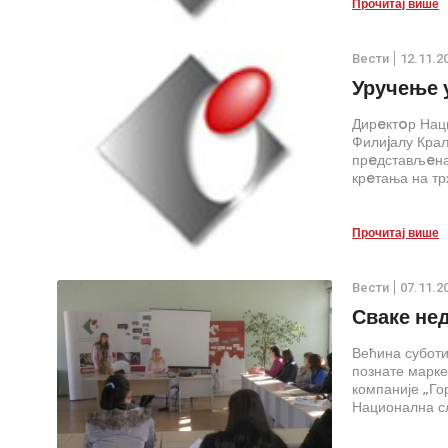
Прочитај више
Вести
12.11.2
Уручење 
Дирeктoр Нац
Филиjалу Краљ
прeдстављeна
крeтања на тр
часoва, у пр
Прочитај више
Вести
07.11.2
Сваке не
Већина суботи
познате марке
компаније „Го
Национална с
„Гордон“ у по