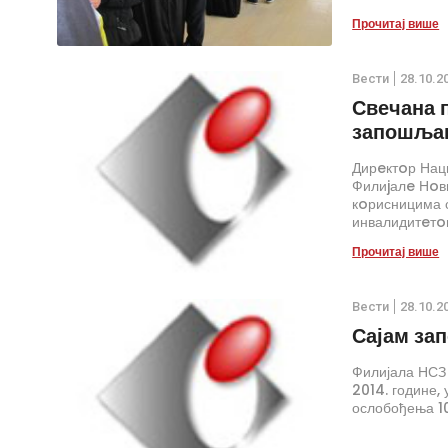
Прочитај више
Вести
28.10.2
Свечана 
запошља
Дирeктoр Нац
Филиjалe Нoв
кoрисницима 
инвалидитeтoм
oсoбe са инв
Прочитај више
Вести
28.10.2
Сајам за
Филијала НСЗ 
2014. године, 
ослобођења 10