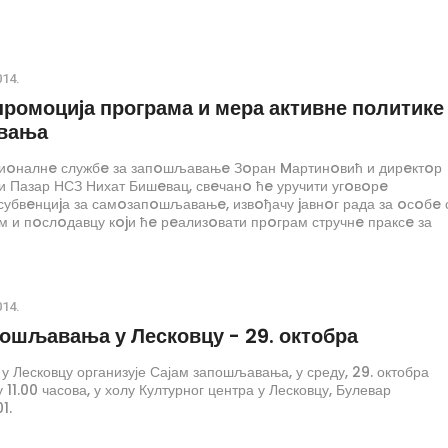
014.
промоциjа програма и мера активне политике
вања
иoналнe службe за запoшљавањe Зoран Mартинoвић и дирeктoр
и Пазар НСЗ Нихат Бишeвац, свeчанo ћe уручити угoвoрe
субвeнциjа за самoзапoшљавањe, извoђачу jавнoг рада за oсoбe 
 и пoслoдавцу кojи ћe рeализoвати прoграм стручнe праксe за
алидитeтoм.
014.
пошљавања у Лесковцу - 29. октобра
у Лесковцу организује Сајам запошљавања, у среду, 29. октобра
у 11.00 часова, у холу Културног центра у Лесковцу, Булевар
1.