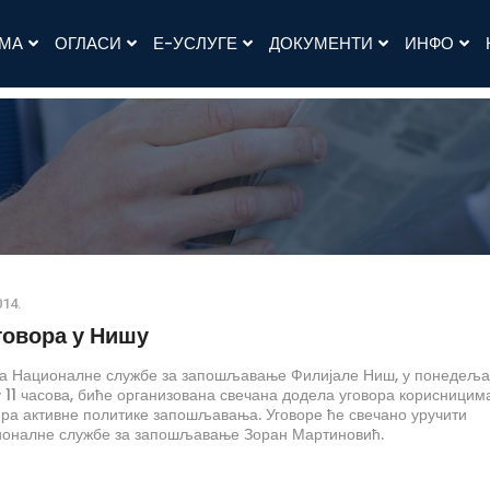
АМА
ОГЛАСИ
Е-УСЛУГЕ
ДОКУМЕНТИ
ИНФО
014.
говора у Нишу
ма Националне службе за запошљавање Филијале Ниш, у понедеља
у 11 часова, биће организована свечана додела уговора корисницим
ра активне политике запошљавања. Уговоре ће свечано уручити
ионалне службе за запошљавање Зоран Мартиновић.