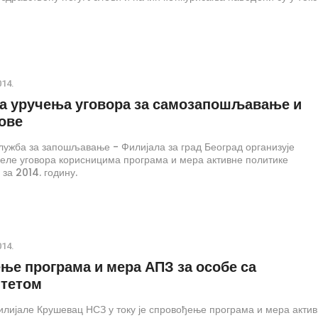
014.
а уручења уговора за самозапошљавање и
дове
ужба за запошљавање - Филијала за град Београд организује
еле уговора корисницима програма и мера активне политике
а 2014. годину.
014.
ње програма и мера АПЗ за особе са
тетом
илијале Крушевац НСЗ у току је спровођење програма и мера акти