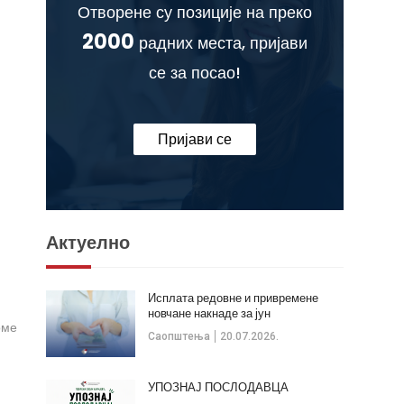
Отворене су позиције на преко
2000
радних места, пријави
се за посао!
Пријави се
Актуелно
Исплата редовне и привремене
новчане накнаде за јун
оме
Саопштења
20.07.2026.
УПОЗНАЈ ПОСЛОДАВЦА