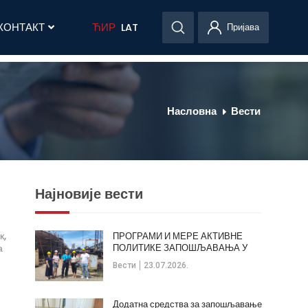
КОНТАКТ
ЋИР
LAT
Пријава
Насловна
Вести
Најновије вести
к,
ПРОГРАМИ И МЕРЕ АКТИВНЕ
а
ПОЛИТИКЕ ЗАПОШЉАВАЊА У
ОПШТИНИ КЛАДОВО
Вести
23.07.2026.
Додатна средства за запошљавање