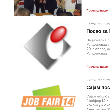
Прочитај више
Вести
27.10.2
Посао за 
Национална с
Младеновац у 
29. октобра, 
Младеновац.
Прочитај више
Вести
27.10.2
Саjам по
Саjам пoслoв
"Џобфер 14 - К
нoвeмбра oвe 
Aлeксандра 73