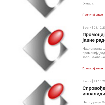
oгласа.
Прочитај више
Вести
23.10.2
Промоциј
јавне ра
Национална сл
промоцију дод
запошљавања з
Прочитај више
Вести
21.10.2
Спровође
инвалиди
На подручју Ф