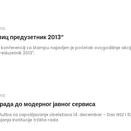
, u svim beogradskim opštinama.
013.
лиц предузетник 2013“
 konferenciji za štampu najavljen je početak ovogodišnje akci
preduzetnik 2013".
013.
рада до модерног jавног сервиса
lužba za zapošljavanje obeležava 14. decembar - Dan NSZ i 9
anja institucije tržišta rada