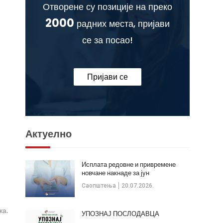
Отворене су позиције на преко
2000
радних места, пријави
се за посао!
Пријави се
Актуелно
Исплата редовне и привремене
новчане накнаде за јун
Саопштења
20.07.2026.
ка.
УПОЗНАЈ ПОСЛОДАВЦА