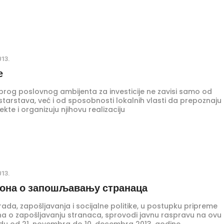
013.
е
brog poslovnog ambijenta za investicije ne zavisi samo od
starstava, već i od sposobnosti lokalnih vlasti da prepoznaju
ekte i organizuju njihovu realizaciju
013.
кона о запошљавању странаца
rada, zapošljavanja i socijalne politike, u postupku pripreme
a o zapošljavanju stranaca, sprovodi javnu raspravu na ovu
du od 21. novembra do 10. decembra 2013. godine.