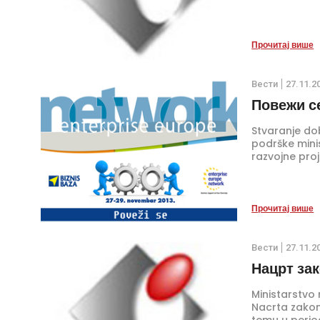
Прочитај више
Вести
27.11.2
Повежи с
Stvaranje do
podrške mini
razvojne proj
Прочитај више
Вести
27.11.2
Нацрт за
Ministarstvo 
Nacrta zakon
temu u perio