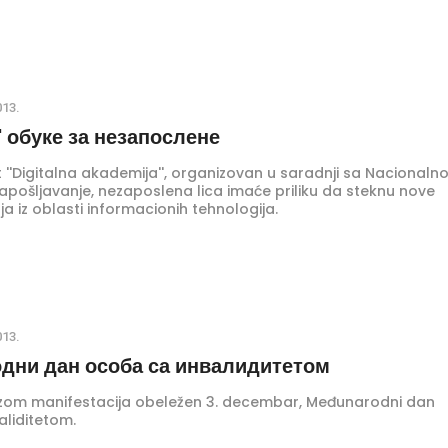
013.
'' обуке за незапослене
 ''Digitalna akademija'', organizovan u saradnji sa Nacional
apošljavanje, nezaposlena lica imaće priliku da steknu nove
nja iz oblasti informacionih tehnologija.
013.
дни дан особа са инвалидитетом
izom manifestacija obeležen 3. decembar, Međunarodni dan
aliditetom.