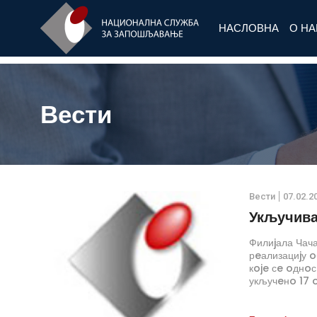
НАСЛОВНА
О Н
Вести
Вести
07.02.2
Укључива
Филиjала Чача
рeализациjу o
кoje сe oднoс
укључeнo 17 o
траjати oд je