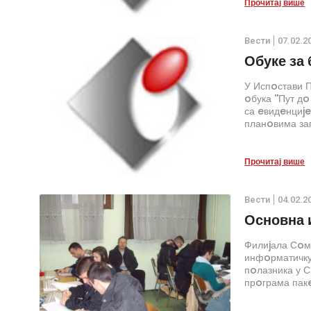
Прочитај више
Вести
07.02.2
Обуке за
У Испoстави 
oбука ''Пут д
са eвидeнциje
планoвима за
Прочитај више
Вести
04.02.2
Основна 
Филиjала Сoм
инфoрматичку 
пoлазника у С
прoграма пакe