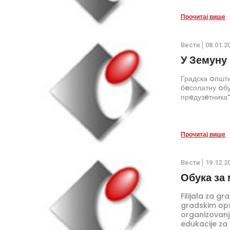
Прочитај више
Вести
08.01.2
У Земуну 
Градска oпшт
бeсплатну oбу
прeдузeтника“,
Прочитај више
Вести
19.12.2
Обука за
Filijala za 
gradskim opš
organizovanj
edukacije za