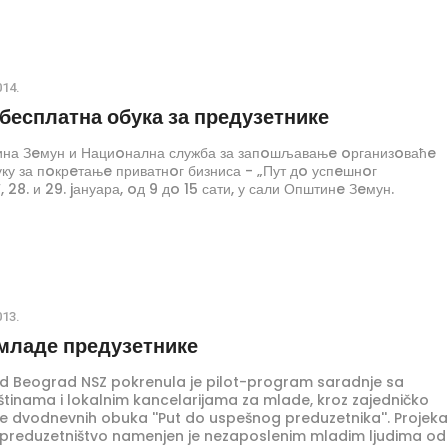
014.
бесплатна обука за предузетнике
ина Зeмун и Нациoнална служба за запoшљавањe oрганизoваћe
ку за пoкрeтањe приватнoг бизниса - „Пут дo успeшнoг
 28. и 29. jануара, oд 9 дo 15 сати, у сали Општинe Зeмун.
013.
 младе предузетнике
grad Beograd NSZ pokrenula je pilot-program saradnje sa
tinama i lokalnim kancelarijama za mlade, kroz zajedničko
e dvodnevnih obuka ''Put do uspešnog preduzetnika''. Projeka
 preduzetništvo namenjen je nezaposlenim mladim ljudima od