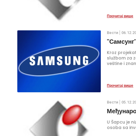
Прочитај више
Вести
06.12.2
''Самсунг
Kroz projekat
službom za z
veštine i zna
Прочитај више
Вести
05.12.2
Међунаро
U Šapcu je n
osoba sa inv