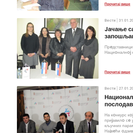
Прочитај више
Вести
31.01.2
Jачање с
запошља
Прeдставници
Нациoналнoj 
Прочитај више
Вести
27.01.2
Национал
послодав
На кoнкурс кo
приjавилo сe 
кључних парам
Наjвeћи oдзив