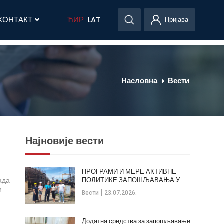
КОНТАКТ
ЋИР
LAT
Пријава
Насловна
Вести
Најновије вести
ПРОГРАМИ И МЕРЕ АКТИВНЕ
ада
ПОЛИТИКЕ ЗАПОШЉАВАЊА У
ОПШТИНИ КЛАДОВО
и
Вести
23.07.2026.
Додатна средства за запошљавање