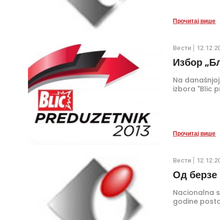
do 25 godina
Прочитај више
Вести
12.12.2
Избор „Б
Na današnjoj
izbora "Blic 
Прочитај више
Вести
12.12.2
Од берзе 
Nacionalna s
godine postoj