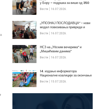
у Бору – подршка за више од 350
незапослених
Вести
16.07.2026.
„УПОЗНАЈ ПОСЛОДАВЦА“ - нови
модел повезивања привреде и
стручних кадрова
Вести
16.07.2026.
ца
НСЗ на „Убским вечерима“ и
„Мишићевим данима“
Вести
16.07.2026.
14. издање информатора
Националне коалиције за окончање
дечијих бракова
Вести
15.07.2026.
e