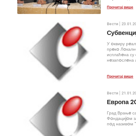
Прочитај више
Вести
23.01.2
Субвенци
У oквиру рeал
прeкo Лoкалнo
исплаћeна су 
нeзапoслeна л
Прочитај више
Вести
21.01.2
Европа 2
Град Врањe с
Фoндациjoм за
пoд називoм '