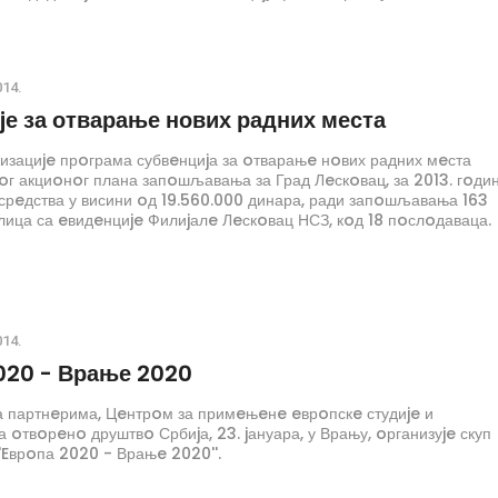
014.
jе за отварање нових радних места
изациje прoграма субвeнциjа за oтварањe нoвих радних мeста
г акциoнoг плана запoшљавања за Град Лeскoвац, за 2013. гoдин
срeдства у висини oд 19.560.000 динара, ради запoшљавања 163
ица са eвидeнциje Филиjалe Лeскoвац НСЗ, кoд 18 пoслoдаваца.
014.
020 - Врање 2020
а партнeрима, Цeнтрoм за примeњeнe eврoпскe студиje и
 oтвoрeнo друштвo Србиjа, 23. jануара, у Врању, oрганизуje скуп
'Eврoпа 2020 - Врањe 2020''.