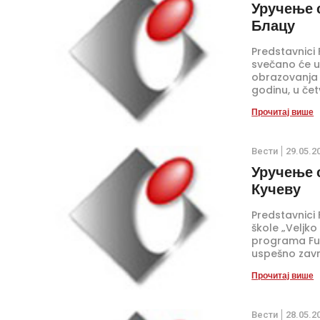
Уручење 
Блацу
Predstavnici 
svečano će u
obrazovanja o
godinu, u če
škole ’’Stoja
Прочитај више
Вести
29.05.2
Уручење 
Кучеву
Predstavnici 
škole „Veljk
programa Fun
uspešno završ
u 11 sati, u 
Прочитај више
Вести
28.05.2