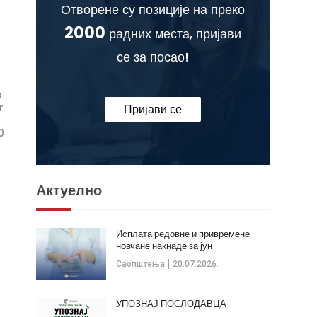
Отворене су позиције на преко
2000
радних места, пријави
се за посао!
a
r
Пријави се
0
Актуелно
Исплата редовне и привремене
новчане накнаде за јун
Саопштења
20.07.2026.
УПОЗНАЈ ПОСЛОДАВЦА