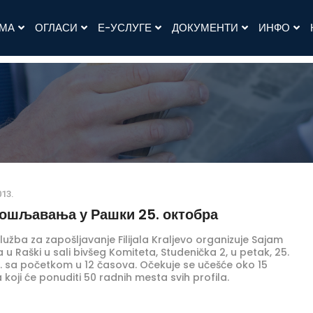
АМА
ОГЛАСИ
Е-УСЛУГЕ
ДОКУМЕНТИ
ИНФО
013.
пошљавања у Рашки 25. октобра
užba za zapošljavanje Filijala Kraljevo organizuje Sajam
 u Raški u sali bivšeg Komiteta, Studenička 2, u petak, 25.
. sa početkom u 12 časova. Očekuje se učešće oko 15
oji će ponuditi 50 radnih mesta svih profila.