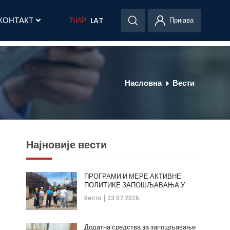
КОНТАКТ
ЋИР
LAT
Пријава
Насловна
Вести
Најновије вести
ПРОГРАМИ И МЕРЕ АКТИВНЕ
ПОЛИТИКЕ ЗАПОШЉАВАЊА У
ОПШТИНИ КЛАДОВО
Вести
23.07.2026.
Додатна средства за запошљавање