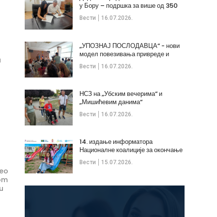
у Бору – подршка за више од 350
незапослених
Вести
16.07.2026.
„УПОЗНАЈ ПОСЛОДАВЦА“ - нови
модел повезивања привреде и
u
стручних кадрова
Вести
16.07.2026.
НСЗ на „Убским вечерима“ и
„Мишићевим данима“
Вести
16.07.2026.
14. издање информатора
Националне коалиције за окончање
дечијих бракова
Вести
15.07.2026.
deo
nom
nu