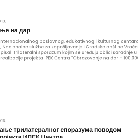
013.
ње на дар
 Internacionalnog poslovnog, edukativnog i kulturnog centar
), Nacionalne službe za zapošljavanje i Gradske opštine Vrača
isali trilateralni sporazum kojim se uređuju oblici saradnje u
 realizacije projekta IPEK Centra ’’Obrazovanje na dar – 100.00
ja za nezaposlene‘’.
013.
ање трилатералног споразума поводом
проjекта ИПЕК Центра