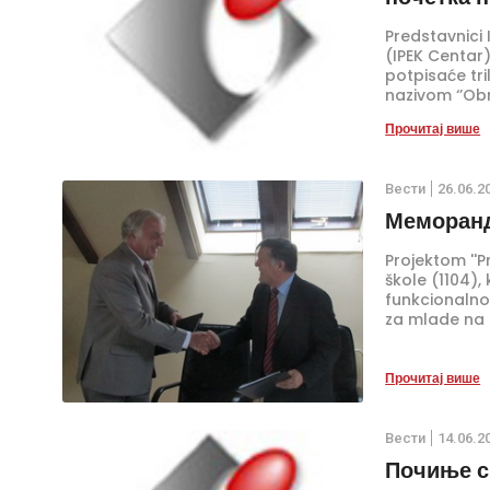
Predstavnici
(IPEK Centar
potpisaće tr
nazivom ‘’Obr
sredu, 03. ju
Прочитај више
Njegoševa br
Вести
26.06.2
Меморанд
Projektom ''P
škole (1104),
funkcionalno
za mlade na 
Прочитај више
Вести
14.06.2
Почиње с