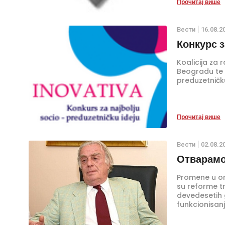
Прочитај више
Вести
16.08.2
Конкурс 
Koalicija za 
Beogradu te p
preduzetničk
Прочитај више
Вести
02.08.2
Отварамо
Promene u or
su reforme tr
devedesetih g
funkcionisanj