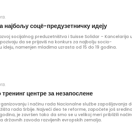
013.
за наjбољу соцё-предузетничку идеjу
razvoj socijalnog preduzetništva i Suisse Solidar – Kancelarija 
ozivaju da se prijaviš na konkurs za najbolju socio-
u ideju, namenjen mladima uzrasta od 15 do 19 godina.
013.
 тренинг центре за незапослене
ganizovanju i načinu rada Nacionalne službe zapošljavanja 
žišta rada Srbije. Najveći deo te reforme, započete još sredi
odina, je završen tako da smo se u velikoj meri približili nači
a državnih zavoda razvijenih evropskih zemalja.