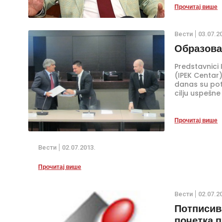
Прочитај више
Вести
03.07.2
Образова
Predstavnici
(IPEK Centar
danas su potp
cilju uspešne
evra stipendi
Прочитај више
Вести
02.07.2013.
Прочитај више
Вести
02.07.2
Потписив
почетка 