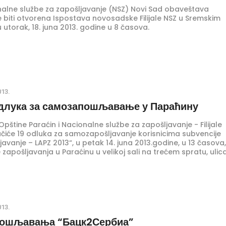
ionalne službe za zapošljavanje (NSZ) Novi Sad obaveštava
e biti otvorena Ispostava novosadske Filijale NSZ u Sremskim
 utorak, 18. juna 2013. godine u 8 časova.
013.
длука за самозапошљавање у Параћину
Opštine Paraćin i Nacionalne službe za zapošljavanje - Filijale
čiće 19 odluka za samozapošljavanje korisnicima subvencije
vanje – LAPZ 2013“, u petak 14. juna 2013.godine, u 13 časova,
 zapošljavanja u Paraćinu u velikoj sali na trećem spratu, ulic
ića br.4.
013.
пошљавања “Бацк2Сербиа”