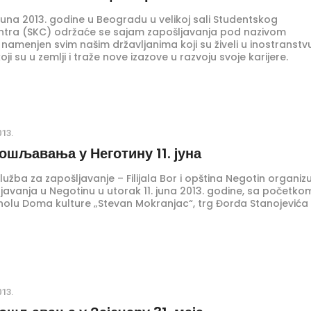
. juna 2013. godine u Beogradu u velikoj sali Studentskog
ntra (SKC) održaće se sajam zapošljavanja pod nazivom
namenjen svim našim državljanima koji su živeli u inostranstvu
ji su u zemlji i traže nove izazove u razvoju svoje karijere.
013.
ошљавања у Неготину 11. jуна
užba za zapošljavanje – Filijala Bor i opština Negotin organizu
javanja u Negotinu u utorak 11. juna 2013. godine, sa početko
 holu Doma kulture „Stevan Mokranjac“, trg Đorđa Stanojevića
013.