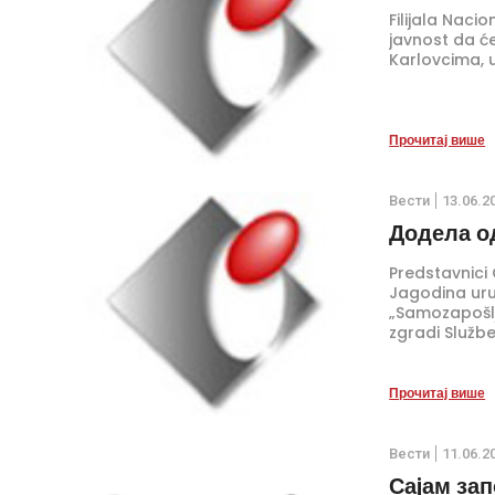
Filijala Nac
javnost da ć
Karlovcima, u
Прочитај више
Вести
13.06.2
Додела о
Predstavnici 
Jagodina uru
„Samozapošlja
zgradi Službe
Tome Živanov
Прочитај више
Вести
11.06.2
Саjам за