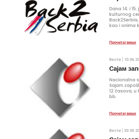
Dana 14. i 15
kulturnog ce
Back2Serbia, 
kao i onima ko
Прочитај више
Вести
10.06.2
Саjам зап
Nacionalna sl
Sajam zapošl
12 časova, u
bb.
Прочитај више
Вести
30.05.2