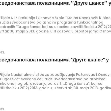
сведочанстава полазницима ’’Друге шансе’’ 
Filijale NSZ Prokuplje i Osnovne škole ’’Stojan Novaković’’iz Bla
ručiti svedočanstva polaznicim programa Funkcionalnog
draslih ’’Druga šansa’’koji su uspešno završili školsku 2012/2
tvrtak 30. maja 2013. godine, u 11 časova u prostorijama Osno
n Novaković’’ u Blacu, ul. Vuka Karadžića bb.
013.
сведочанстава полазницима "Друге шансе" у
Filijale Nacionalne službe za zapošljavanje Požarevac i Osnov
o Dugošević“ svečano će uručiti svedočanstava polaznicima
kcionalnog obrazovanja odraslih „Druga šansa“, koji su
ili školsku 2012/2013. godinu, u četvrtak, 30. maja 2013. godin
prostirijama Osnovne škole „Veljko Dugošević“ u Turiji kod Kučev
013.