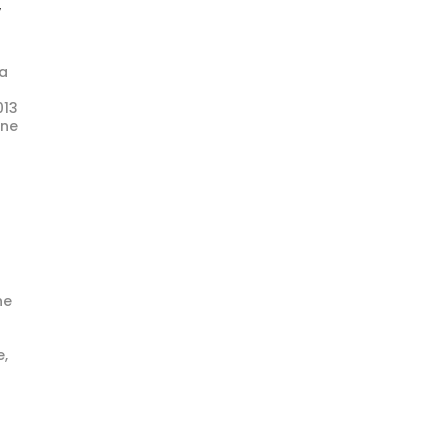
у
ca
013
vne
ne
e,
a.