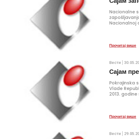
Саjам зап
Nacionalne sl
zapošljavanja
Nacionalnoj a
Прочитај више
Вести
30.05.2
Саjам пр
Pokrajinska s
Vlade Republi
2013. godine
Прочитај више
Вести
29.05.2