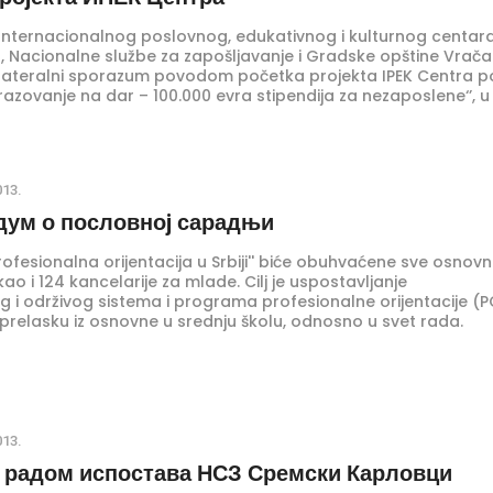
 Internacionalnog poslovnog, edukativnog i kulturnog centar
), Nacionalne službe za zapošljavanje i Gradske opštine Vrača
ilateralni sporazum povodom početka projekta IPEK Centra 
azovanje na dar – 100.000 evra stipendija za nezaposlene‘’, u
la 2013. godine, u 11 časova, u prostorijama opštine Vračar,
.77.
013.
ум о пословноj сарадњи
rofesionalna orijentacija u Srbiji'' biće obuhvaćene sve osnov
 kao i 124 kancelarije za mlade. Cilj je uspostavljanje
g i održivog sistema i programa profesionalne orijentacije (
prelasku iz osnovne u srednju školu, odnosno u svet rada.
013.
 радом испостава НСЗ Сремски Карловци