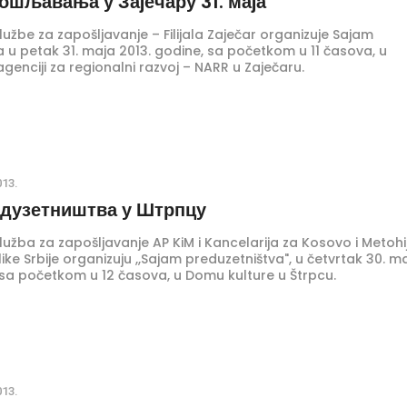
ошљавања у Заjечару 31. маjа
užbe za zapošljavanje – Filijala Zaječar organizuje Sajam
 u petak 31. maja 2013. godine, sa početkom u 11 časova, u
genciji za regionalni razvoj – NARR u Zaječaru.
013.
едузетништва у Штрпцу
lužba za zapošljavanje AP KiM i Kancelarija za Kosovo i Metohi
ke Srbije organizuju ,,Sajam preduzetništva", u četvrtak 30. m
 sa početkom u 12 časova, u Domu kulture u Štrpcu.
013.