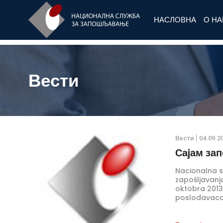
НАСЛОВНА
О Н
Вести
Вести
04.09.2
Саjам за
Nacionalna sl
zapošljavanja
oktobra 2013
poslodavaca k