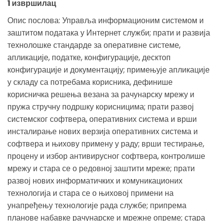
1 извршилац
Опис послова: Управља информационим системом и
заштитом података у Интернет служби; прати и развија
технолошке стандарде за оперативне системе,
апликације, податке, конфигурације, десктоп
конфигурације и документацију; примењује апликације
у складу са потребама корисника, дефинише
корисничка решења везана за рачунарску мрежу и
пружа стручну подршку корисницима; прати развој
системског софтвера, оперативних система и врши
инсталирање нових верзија оперативних система и
софтвера и њихову примену у раду; врши тестирање,
процену и избор антивирусног софтвера, контролише
мрежу и стара се о редовној заштити мреже; прати
развој нових информатичких и комуникационих
технологија и стара се о њиховој примени на
унапређењу технологије рада службе; припрема
планове набавке рачунарске и мрежне опреме; стара