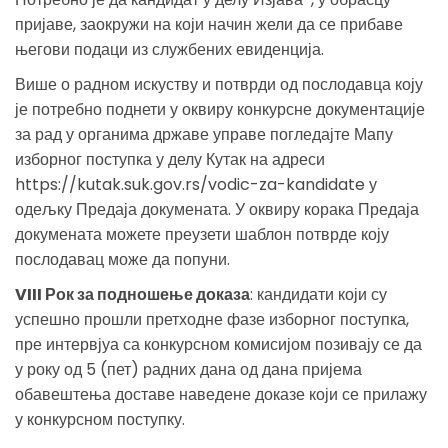
пријаве, заокружи на који начин жели да се прибаве
његови подаци из службених евиденција.
Више о радном искуству и потврди од послодавца коју
је потребно поднети у оквиру конкурсне документације
за рад у органима државе управе погледајте Мапу
изборног поступка у делу Кутак на адреси
https://kutak.suk.gov.rs/vodic-za-kandidate у
одељку Предаја докумената. У оквиру корака Предаја
докумената можете преузети шаблон потврде коју
послодавац може да попуни.
VIII Рок за подношење доказа
: кандидати који су
успешно прошли претходне фазе изборног поступка,
пре интервјуа са конкурсном комисијом позивају се да
у року од 5 (пет) радних дана од дана пријема
обавештења доставе наведене доказе који се прилажу
у конкурсном поступку.