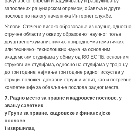
рачунарској опреми и задуживању и раздуживању
запослених рачунарском опремом; обавља и друге
послове по налогу начелника Интернет службе.
Услови: Стечено високо образовање из научне, односно
стручне области у оквиру образовно-научног поља
друштвено-хуманистичких, природно-математичких
или техничко-технолошких наука на основним
академским студијама у обиму од 180 ЕСПБ, основним
струковним студијама, односно на студијама у трајању
до три године; најмање три године радног искуства у
струци; положен државни стручни испит; као и потребне
компетенције за обављање послова радног места.
7. Радно место за правне и кадровске послове, у
звању саветник
у Групи за правне, кадровске и финансијске
послове
1 извршилац