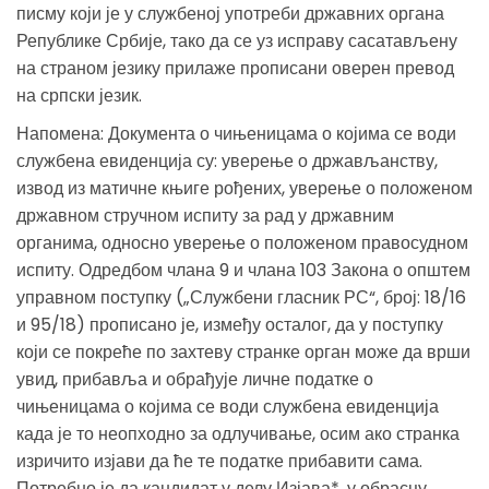
писму који је у службеној употреби државних органа
Републике Србије, тако да се уз исправу сасатављену
на страном језику прилаже прописани оверен превод
на српски језик.
Напомена: Документа о чињеницама о којима се води
службена евиденција су: уверење о држављанству,
извод из матичне књиге рођених, уверење о положеном
државном стручном испиту за рад у државним
органима, односно уверење о положеном правосудном
испиту. Одредбом члана 9 и члана 103 Закона о општем
управном поступку („Службени гласник РС“, број: 18/16
и 95/18) прописано је, између осталог, да у поступку
који се покреће по захтеву странке орган може да врши
увид, прибавља и обрађује личне податке о
чињеницама о којима се води службена евиденција
када је то неопходно за одлучивање, осим ако странка
изричито изјави да ће те податке прибавити сама.
Потребно је да кандидат у делу Изјава*, у обрасцу