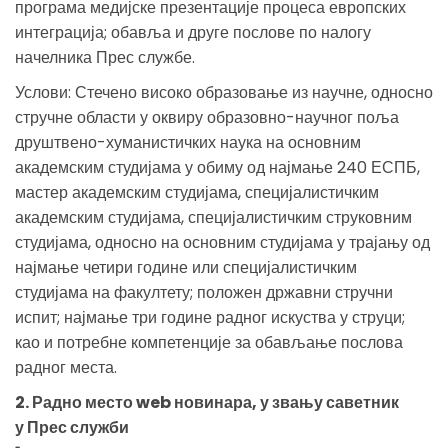
програма медијске презентације процеса европских
интеграција; обавља и друге послове по налогу
начелника Прес службе.
Услови: Стечено високо образовање из научне, односно
стручне области у оквиру образовно-научног поља
друштвено-хуманистичких наука на основним
академским студијама у обиму од најмање 240 ЕСПБ,
мастер академским студијама, специјалистичким
академским студијама, специјалистичким струковним
студијама, односно на основним студијама у трајању од
најмање четири године или специјалистичким
студијама на факултету; положен државни стручни
испит; најмање три године радног искуства у струци;
као и потребне компетенције за обављање послова
радног места.
2. Радно место web новинара, у звању саветник
у Прес служби