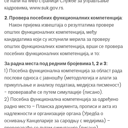
се наћи на web страници Службе за управљање
кадровима, www.suk.gov.rs.
2. Провера посебних функционалних компетенција
:
Након пријема извештаја о резултатима провере
општих функционалних компетенција, међу
кандидатима који су испунили мерила за проверу
општих функционалних компетенција, врши се провера
посебних функционалних компетенција, и то:
За радна места под редним бројевима 1, 2 и 3:
1) Посебна функционална компетенција за област рада
послови односа с јавношћу (методологија и алати за
прикупљање и анализу података, медијска писменост)
- провераваће се путем симулације (писано).
2) Посебна функционална компетенција за одређено
радно место – Планска документа, прописи и акта из
надлежности и организације органа (Уредба о
оснивању Канцеларије за сарaдњу с медијима) –
провераваће се путем симулације (писано).