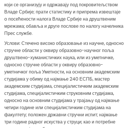
који се организују и одржавају под покровитељством
Владе Србије; прати статистику и припрема извештаје
o посећености налога Владе Србије на друштвеним
мрежама; обавља и друге послове по налогу начелника
Прес службе.
Услови: Стечено високо образовање из научне, односно
стручне области у оквиру образовно-научног поља
друштвено-хуманистичких наука, или из уметничке,
односно стручне области у оквиру образовно-
уметничког поља Уметности, на основним академским
студијама у обиму од најмање 240 ЕСПБ, мастер
академским студијама, специјалистичким академским
студијама, специјалистичким струковним студијама,
односно на основним студијама у трајању од најмање
четири године или специјалистичким студијама на
факултету; положен државни стручни испит; најмање
три године радног искуства у струци; као и потребне