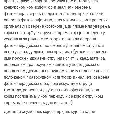
прошли фазе изборног поступка пре интервјуа са
конкурсном комисијом: оригинал или оверена
фотокопија уверења о држављанству; оригинал или
оверена фотокопија извода из матичне књиге рођених;
оргинал или оверена фотокопија дипломе или уверења
којим се потврђује стручна спрема која је наведена у
условима за радно место; оригинал или оверена
фотокопија доказа о положеном државном стручном
испиту за рад у државним органима (уколико кандидат
има положен државни стручни испит) / кандидати са
положеним правосудним испитом уместо доказа о
положеном државном стручном испиту подносе доказ о
положеном правосудном испиту; оригинал или оверена
фотокопија доказа о радном искуству у струци
(потврде, решења и други акти из којих се види на
којим пословима, у ком периоду и са којом стручном
спремом је стечено радно искуство).
Државни службеник који се пријављује на јавни