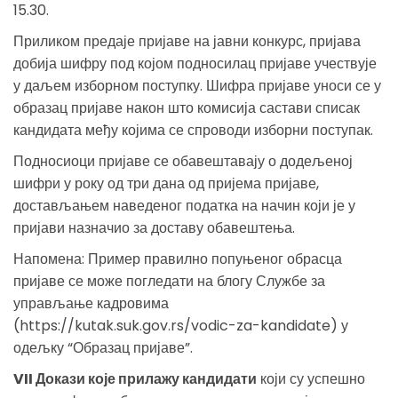
15.30.
Приликом предаје пријаве на јавни конкурс, пријава
добија шифру под којом подносилац пријаве учествује
у даљем изборном поступку. Шифра пријаве уноси се у
образац пријаве након што комисија састави списак
кандидата међу којима се спроводи изборни поступак.
Подносиоци пријаве се обавештавају о додељеној
шифри у року од три дана од пријема пријаве,
достављањем наведеног податка на начин који је у
пријави назначио за доставу обавештења.
Напомена: Пример правилно попуњеног обрасца
пријаве се може погледати на блогу Службе за
управљање кадровима
(https://kutak.suk.gov.rs/vodic-za-kandidate) у
одељку “Образац пријаве”.
VII Докази које прилажу кандидати
који су успешно