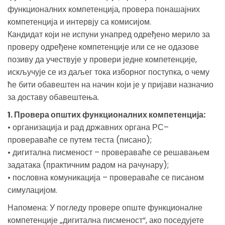
функционалних компетенција, провера понашајних
компетенција и интервју са комисијом.
Кандидат који не испуни унапред одређено мерило за
проверу одређене компетенције или се не одазове
позиву да учествује у провери једне компетенције,
искључује се из даљег тока изборног поступка, о чему
ће бити обавештен на начин који је у пријави назначио
за доставу обавештења.
1. Провера општих функционалних компетенција:
• организација и рад државних органа РС–
провераваће се путем теста (писано);
• дигитална писменост – провераваће се решавањем
задатака (практичним радом на рачунару);
• пословна комуникација – провераваће се писаном
симулацијом.
Напомена: У погледу провере опште функционалне
компетенције „дигитална писменост“, ако поседујете