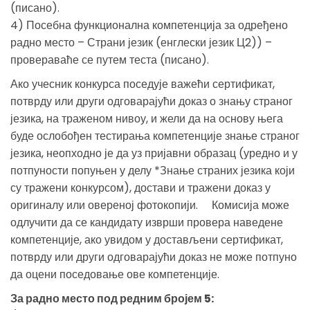
(писано).
4) Посебна функционална компетенција за одређено
радно место – Страни језик (енглески језик Ц2)) –
провераваће се путем теста (писано).
Ако учесник конкурса поседује важећи сертификат,
потврду или други одговарајући доказ о знању страног
језика, на траженом нивоу, и жели да на основу њега
буде ослобођен тестирања компетенције знање страног
језика, неопходно је да уз пријавни образац (уредно и у
потпуности попуњен у делу *Знање страних језика који
су тражени конкурсом), достави и тражени доказ у
оригиналу или овереној фотокопији. Комисија може
одлучити да се кандидату изврши провера наведене
компетенције, ако увидом у достављени сертификат,
потврду или други одговарајући доказ не може потпуно
да оцени поседовање ове компетенције.
За радно место под редним бројем 5: