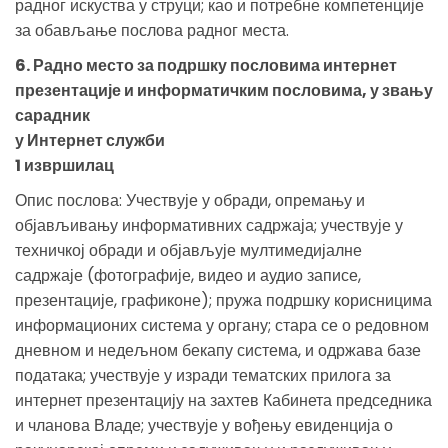
радног искуства у струци; као и потребне компетенције
за обављање послова радног места.
6. Радно место за подршку пословима интернет
презентације и информатичким пословима, у звању
сарадник
у Интернет служби
1 извршилац
Опис послова: Учествује у обради, опремању и
објављивању информативних садржаја; учествује у
техничкој обради и објављује мултимедијалне
садржаје (фотографије, видео и аудио записе,
презентације, графиконе); пружа подршку корисницима
информационих система у органу; стара се о редовном
дневнoм и недељном бекапу система, и одржава базе
података; учествује у изради тематских прилога за
интернет презентацију на захтев Кабинета председника
и чланова Владе; учествује у вођењу евиденција о