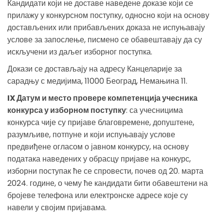
Кандидати који не доставе наведене доказе који се
прилажу у конкурсном поступку, односно који на основу
достављених или прибављених доказа не испуњавају
услове за запослење, писмено се обавештавају да су
искључени из даљег изборног поступка.
Докази се достављају на адресу Канцеларије за
сарадњу с медијима, 11000 Београд, Немањина 11.
IX Датум и место провере компетенција учесника
конкурса у изборном поступку
: са учесницима
конкурса чије су пријаве благовремене, допуштене,
разумљиве, потпуне и који испуњавају услове
предвиђене огласом о јавном конкурсу, на основу
података наведених у обрасцу пријаве на конкурс,
изборни поступак ће се спровести, почев од 20. марта
2024. године, о чему ће кандидати бити обавештени на
бројеве телефона или електронске адресе које су
навели у својим пријавама.