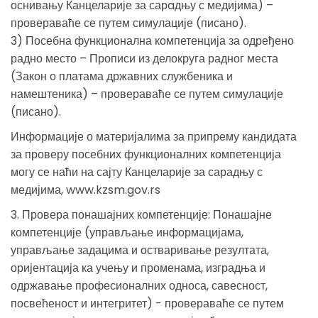
оснивању Канцеларије за сарaдњу с медијима) –
провераваће се путем симулације (писано).
3) Посебна функционална компетенција за одређено
радно место – Прописи из делокруга радног места
(Закон о платама државних службеника и
намештеника) – провераваће се путем симулације
(писано).
Информације о материјалима за припрему кандидата
за проверу посебних функционалних компетенција
могу се наћи на сајту Канцеларије за сарадњу с
медијима, www.kzsm.gov.rs
3. Провера понашајних компетенције: Понашајне
компетенције (управљање информацијама,
управљање задацима и остваривање резултата,
оријентација ка учењу и променама, изградња и
одржавање професионалних односа, савесност,
посвећеност и интегритет) - провераваће се путем