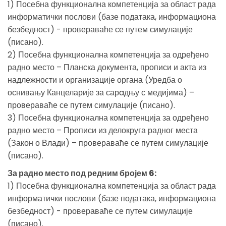
1) Посебна функционална компетенција за област рада
информатички послови (базе података, информациона
безбедност) - провераваће се путем симулације
(писано).
2) Посебна функционална компетенција за одређено
радно место – Планска документа, прописи и акта из
надлежности и организације органа (Уредба о
оснивању Канцеларије за сарaдњу с медијима) –
провераваће се путем симулације (писано).
3) Посебна функционална компетенција за одређено
радно место – Прописи из делокруга радног места
(Закон о Влади) – провераваће се путем симулације
(писано).
За радно место под редним бројем 6:
1) Посебна функционална компетенција за област рада
информатички послови (базе података, информациона
безбедност) - провераваће се путем симулације
(писано).