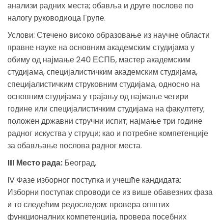
анализи радних места; обавља и друге послове по
налогу руководиоца Групе.
Услови: Стечено високо образовање из научне области
правне науке на основним академским студијама у
обиму од најмање 240 ЕСПБ, мастер академским
студијама, специјалистичким академским студијама,
специјалистичким струковним студијама, односно на
основним студијама у трајању од најмање четири
године или специјалистичким студијама на факултету;
положен државни стручни испит; најмање три године
радног искуства у струци; као и потребне компетенције
за обављање послова радног места.
III Место рада:
Београд.
IV Фазе изборног поступка и учешће кандидата:
Изборни поступак спроводи се из више обавезних фаза
и то следећим редоследом: провера општих
функционалних компетенција, провера посебних