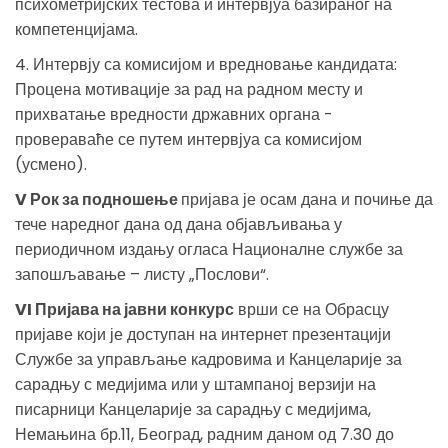
психометријских тестова и интервјуа базираног на
компетенцијама.
4. Интервју са комисијом и вредновање кандидата:
Процена мотивације за рад на радном месту и
прихватање вредности државних органа -
провераваће се путем интервјуа са комисијом
(усмено).
V Рок за подношење
пријава је осам дана и почиње да
тече наредног дана од дана објављивања у
периодичном издању огласа Националне службе за
запошљавање – листу „Послови“.
VI Пријава на јавни конкурс
врши се на Обрасцу
пријаве који је доступан на интернет презентацији
Службе за управљање кадровима и Канцеларије за
сарадњу с медијима или у штампаној верзији на
писарници Канцеларије за сарадњу с медијима,
Немањина бр.11, Београд, радним даном од 7.30 до