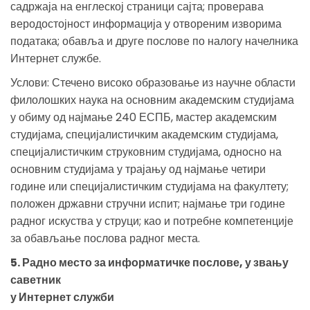
садржаја на енглеској страници сајта; проверава
веродостојност информација у отвореним изворима
података; обавља и друге послове по налогу начелника
Интернет службе.
Услови: Стечено високо образовање из научне области
филолошких наука на основним академским студијама
у обиму од најмање 240 ЕСПБ, мастер академским
студијама, специјалистичким академским студијама,
специјалистичким струковним студијама, односно на
основним студијама у трајању од најмање четири
године или специјалистичким студијама на факултету;
положен државни стручни испит; најмање три године
радног искуства у струци; као и потребне компетенције
за обављање послова радног места.
5. Радно место за информатичке послове, у звању
саветник
у Интернет служби