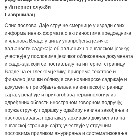
у Интернет служби
1 извршилац
Опис послова: Даје стручне смернице у изради свих
информативних формата о активностима председника
и чланова Владе у циљу унапређења језичке
ваљаности садржаја објављених на енглеском језику;
учествује у пословима језичког обликовања докумената
и садржаја који се постављају на интернет страницу
Владе на енглеском језику; припрема текстове и
финално језички обликује све новинарске садржаје и
документе пре објављивања на енглеској страници
сајта; усклађује и прилагођава терминологију из
одређених области иностраном говорном подручју;
пружа стручну подршку у одабиру начина завођења и
насловљавања података у архивама докумената на
енглеској страници сајта; учествује у стручним
пословима приликом ажурирања и систематизовања