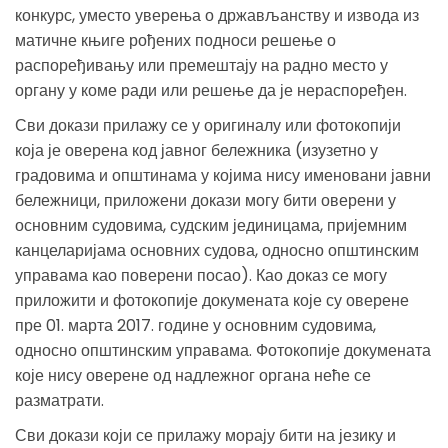
конкурс, уместо уверења о држављанству и извода из
матичне књиге рођених подноси решење о
распоређивању или премештају на радно место у
органу у коме ради или решење да је нераспоређен.
Сви докази прилажу се у оригиналу или фотокопији
која је оверена код јавног бележника (изузетно у
градовима и општинама у којима нису именовани јавни
бележници, приложени докази могу бити оверени у
основним судовима, судским јединицама, пријемним
канцеларијама основних судова, односно општинским
управама као поверени посао). Као доказ се могу
приложити и фотокопије докумената које су оверене
пре 01. марта 2017. године у основним судовима,
односно општинским управама. Фотокопије докумената
које нису оверене од надлежног органа неће се
разматрати.
Сви докази који се прилажу морају бити на језику и