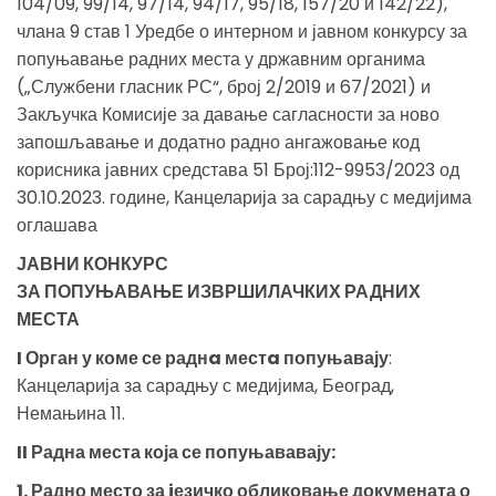
104/09, 99/14, 97/14, 94/17, 95/18, 157/20 и 142/22),
члана 9 став 1 Уредбе о интерном и јавном конкурсу за
попуњавање радних места у државним органима
(„Службени гласник РС“, број 2/2019 и 67/2021) и
Закључка Комисије за давање сагласности за ново
запошљавање и додатно радно ангажовање код
корисника јавних средстава 51 Број:112-9953/2023 од
30.10.2023. године, Канцеларија за сарадњу с медијима
оглашава
ЈАВНИ КОНКУРС
ЗА ПОПУЊАВАЊЕ ИЗВРШИЛАЧКИХ РАДНИХ
МЕСТА
I Орган у коме се раднa местa попуњавају
:
Канцеларија за сарадњу с медијима, Београд,
Немањина 11.
II Радна места која се попуњававају:
1. Радно место за jезичко обликовање докумената о