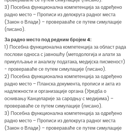
3) Посебна функционална компетенција за одређено
радно место – Прописи из делокруга радног места
(Закон о Влади) – провераваће се путем симулације
(писано).
За радно место под редним бројем 4:
1) Посебна функционална компетенција за област рада
послови односа с јавношћу (методологија и алати за
прикупљање и анализу података, медијска писменост)
- провераваће се путем симулације (писано).
2) Посебна функционална компетенција за одређено
радно место – Планска документа, прописи и акта из
надлежности и организације органа (Уредба о
оснивању Канцеларије за сарaдњу с медијима) –
провераваће се путем симулације (писано).
3) Посебна функционална компетенција за одређено
радно место – Прописи из делокруга радног места
(Закон о Влади) – провераваће се путем симулације