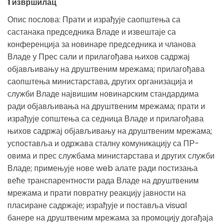
1 извршилац
Опис послова: Прати и израђује саопштења са
састанака председника Владе и извештаје са
конференција за новинаре председника и чланова
Владе у Прес сали и прилагођава њихов садржај
објављивању на друштвеним мрежама; прилагођава
саопштења министарстава, других организација и
служби Владе највишим новинарским стандардима
ради објављивања на друштвеним мрежама; прати и
израђује сопштења са седница Владе и прилагођава
њихов садржај објављивању на друштвеним мрежама;
успоставља и одржава сталну комуникацију са ПР-
овима и прес службама министарстава и других служби
Владе; примењује нове web алате ради постизања
веће транспарентности рада Владе на друштвеним
мрежама и прати повратну реакцију јавности на
пласиране садржаје; израђује и поставља visual
банере на друштвеним мрежама за промоцију догађаја