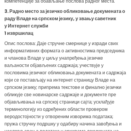
компетенције за обављање послова радног места.
3. Радно место за језичко обликовање докумената о
раду Владе на српском језику, у звању саветник
у Интернет служби
1 извршилац
Опис послова: Даје стручне смернице у изради свих
информативних формата о активностима председника
и чланова Владе у циљу унапређења језичке
ваљаности објављених садржаја; учествује у
пословима језичког обликовања докумената и садржаја
који се постављају на интернет страницу Владе на
српском језику; припрема текстове и финално језички
обликује све новинарске садржаје и документе пре
објављивања на српској страници сајта; усклађује
терминологију из одређених области провером
веродостојности у отвореним изворима података;
пружа стручну подршку у одабиру начина завођења и