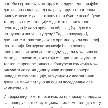
важећи сертификат, потврду или други одговарајући
доказ о познавању рада на рачунару, на траженом
нивоу и желите да на основу њега будете ослобођени
тестирања компетенције – дигитална писменост,
неопходно је да уз пријавни образац (уредно и у
потпуности попуњен у делу *Рад на рачунару),
доставите и тражени доказ у оригиналу или овереној
фотокопији. Конкурсна комисија ће на основу
приложеног доказа донети одлуку да ли може или не
може да прихвати доказ који сте приложили уместо
тестовне провере, односно Конкурсна комисија може
одлучити да се кандидату ипак изврши провера
наведене компетенције, ако увидом у достављани
доказ не може потпуно да оцени поседовање ове
компетенције.
Информације o материјалимa за припрему кандидата
за проверу општих функционалних компетенција могу