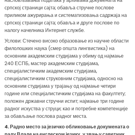
насловљавања података у архивама докумената на
српској страници сајта; обавља стручне послове
приликом ажурирања и систематизовања садржаја на
српској страници сајта; обавља и друге послове по
налогу начелника Интернет службе.
Услови: Стечено високо образовање из научне области
филолошких наука (смер општа лингвистика) на
основним академским студијама у обиму од најмање
240 ЕСПБ, мастер академским студијама,
специјалистичким академским студијама,
специјалистичким струковним студијама, односно на
основним студијама у трајању од најмање четири
године или специјалистичким студијама на факултету;
положен државни стручни испит; најмање три године
радног искуства у струци; као и потребне компетенције
за обављање послова радног места.
4. Радно место за језичко обликовање докумената о
раду Владе на енглеском језику, у звању саветник