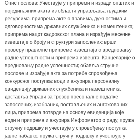
Опис послова: Учествује у припреми и изради општих и
појединачних аката из области управљања људским
ресурсима; припрема акте о правима, дужностима и
одговорностима државних службеника и намештеника;
припрема нацрт кадровског плана и израђује месечне
извештаје о броју и структури запослених; врши
проверу правилне припреме извештаја о вредновању
радне успештности и припрема извештај Канцеларије о
вредновању радне успешности; обавља стручне
послове и израђује акта за потребе спровођења
конкурсног поступка; води и ажурира персоналну
евиденцију државних службеника и намештеника,
доставља Управи за трезор пресоналне податке
запослених, изабраних, постављених и ангажованих
лица, припрема потврде на основу евиденција које
води и припрема и ажурира Информатор о раду; пружа
стручну подршку и учествује у спровођењу поступка
јавне набавке; пружа стручну подршку и учествује у