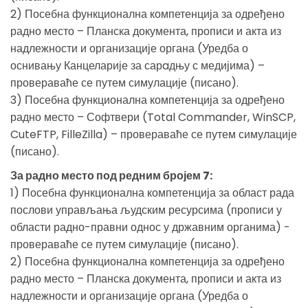
2) Посебна функционална компетенција за одређено
радно место – Планска документа, прописи и акта из
надлежности и организације органа (Уредба о
оснивању Канцеларије за сарaдњу с медијима) –
провераваће се путем симулације (писано).
3) Посебна функционална компетенција за одређено
радно место – Софтвери (Total Commander, WinSCP,
CuteFTP, FilleZilla) – провераваће се путем симулације
(писано).
За радно место под редним бројем 7:
1) Посебна функционална компетенција за област рада
послови управљања људским ресурсима (прописи у
области радно-правни однос у државним органима) -
провераваће се путем симулације (писано).
2) Посебна функционална компетенција за одређено
радно место – Планска документа, прописи и акта из
надлежности и организације органа (Уредба о