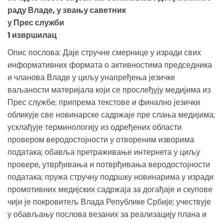
раду Владе, у звању саветник
у Прес служби
1 извршилац
Опис послова: Даје стручне смернице у изради свих
информативних формата о активностима председника
и чланова Владе у циљу унапређења језичке
ваљаности материјала који се прослеђују медијима из
Прес службе; припрема текстове и финално језички
обликује све новинарске садржаје пре слања медијима;
усклађује терминологију из одређених области
провером веродостојности у отвореним изворима
података; обавља претраживање интернета у циљу
провере, утврђивања и потврђивања веродостојности
података; пружа стручну подршку новинарима у изради
промотивних медијских садржаја за догађаје и скупове
чији је покровитељ Влада Републике Србије; учествује
у обављању послова везаних за реализацију плана и