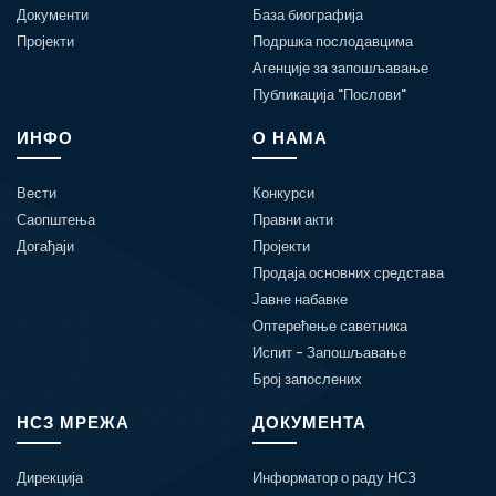
Документи
База биографија
Пројекти
Подршка послодавцима
Агенције за запошљавање
Публикација "Послови"
ИНФО
О НАМА
Вести
Конкурси
Саопштења
Правни акти
Догађаји
Пројекти
Продаја основних средстава
Јавне набавке
Оптерећење саветника
Испит - Запошљавање
Број запослених
НСЗ МРЕЖА
ДОКУМЕНТА
Дирекција
Информатор о раду НСЗ