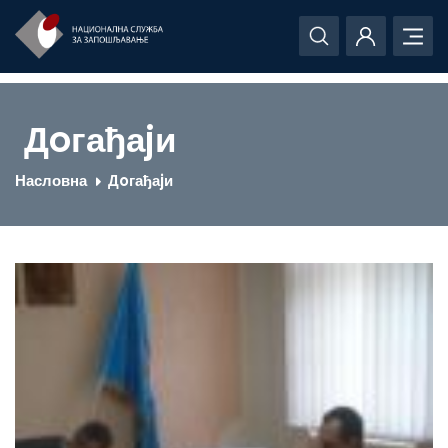
Дoгађаjи
Насловна
Дoгађаjи