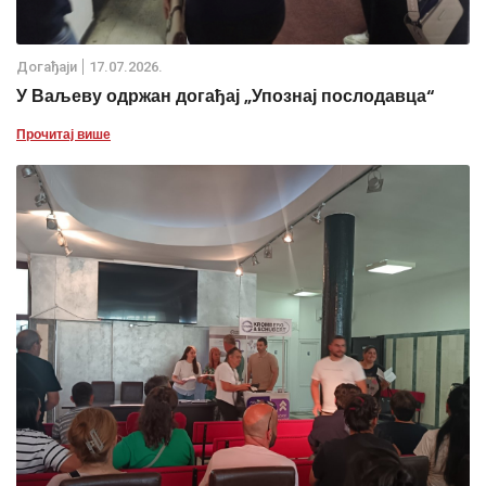
Дoгађаjи
17.07.2026.
У Ваљеву одржан догађај „Упознај послодавца“
Прочитај више