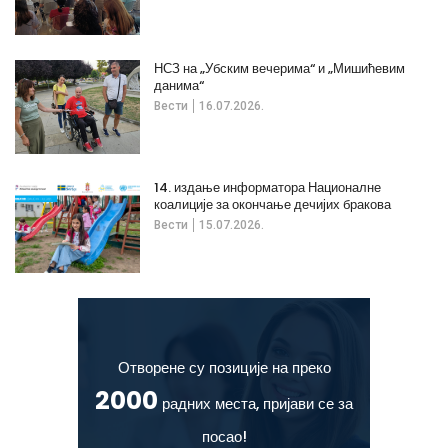
НСЗ на „Убским вечерима“ и „Мишићевим
данима“
Вести
16.07.2026.
14. издање информатора Националне
коалиције за окончање дечијих бракова
Вести
15.07.2026.
Отворене су позиције на преко
2000
радних места, пријави се за
посао!