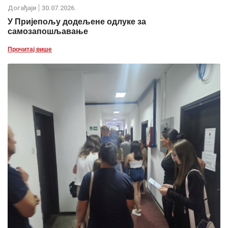
Дoгађаjи
30.07.2026.
У Пријепољу додељене одлуке за
самозапошљавање
Прочитај више