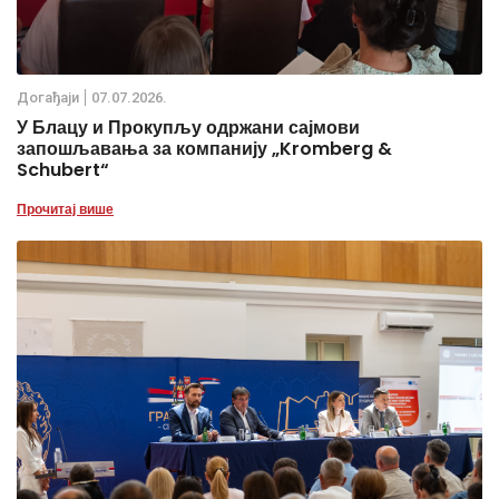
Дoгађаjи
07.07.2026.
У Блацу и Прокупљу одржани сајмови
запошљавања за компанију „Kromberg &
Schubert“
Прочитај више