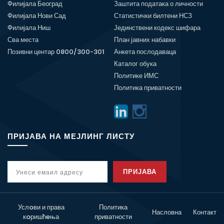
Филијала Београд
Заштита података о личности
Филијала Нови Сад
Статистички билтени НСЗ
Филијала Ниш
Јединствени кодекс шифара
Сва места
План јавних набавки
Позивни центар 0800/300-301
Анкета послодаваца
Каталог обука
Политике ИМС
Политика приватности
ПРИЈАВА НА МЕЈЛИНГ ЛИСТУ
ПРИЈАВА
Услoви и права
Политика
Насловна
Контакт
кoришћeња
приватности