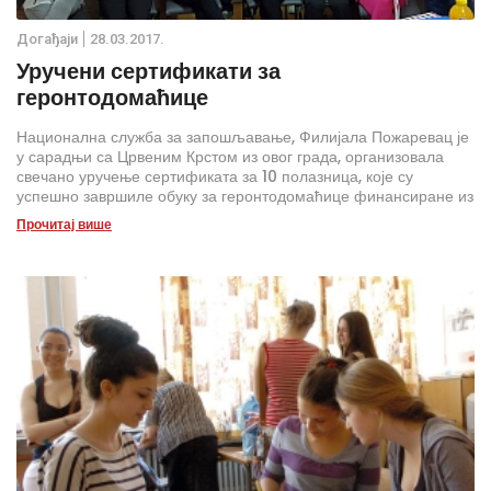
Дoгађаjи
28.03.2017.
Уручени сертификати за
геронтодомаћице
Национална служба за запошљавање, Филијала Пожаревац је
у сарадњи са Црвеним Крстом из овог града, организовала
свечано уручење сертификата за 10 полазница, које су
успешно завршиле обуку за геронтодомаћице финансиране из
средстава Европске уније, кроз пројекат „ЕУ помоћ теже
Прочитај више
запошљивим групама“.