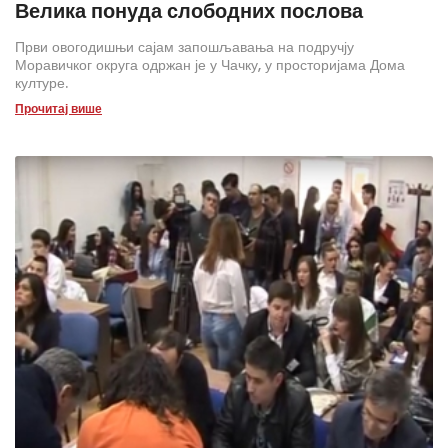
Велика понуда слободних послова
Први овогодишњи сајам запошљавања на подручју
Моравичког округа одржан је у Чачку, у просторијама Дома
културе.
Прочитај више