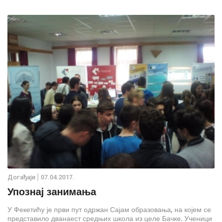
Дoгађаjи
07.04.2017.
Упознај занимања
У Фекетићу је први пут одржан Сајам образовања, на којем се
представило дванаест средњих школа из целе Бачке. Ученици