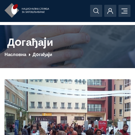
Дoгађаjи
Насловна
Дoгађаjи