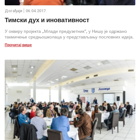
Дoгађаjи
06.04.2017.
Тимски дух и иновативност
У оквиру пројекта „Млади предузетник“, у Нишу је одржано
такмичење средњошколаца у представљању пословних идеја.
Прочитај више