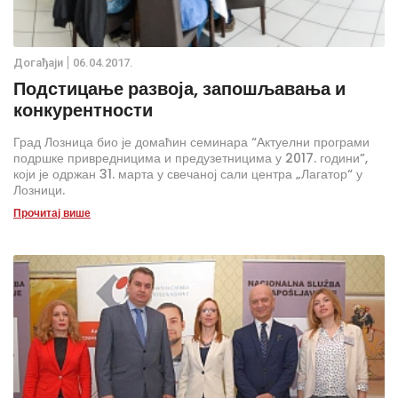
Дoгађаjи
06.04.2017.
Подстицање развоја, запошљавања и
конкурентности
Град Лозница био је домаћин семинара “Актуелни програми
подршке привредницима и предузетницима у 2017. години”,
који је одржан 31. марта у свечаној сали центра „Лагатор“ у
Лозници.
Прочитај више