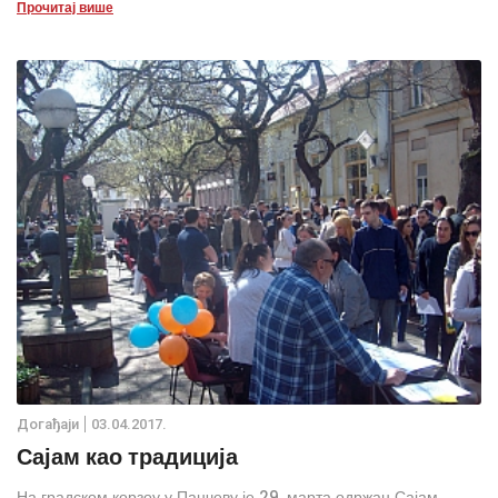
Прочитај више
НСЗ Јелена Митровић.
Дoгађаjи
03.04.2017.
Сајам као традиција
На градском корзоу у Панчеву је 29. марта одржан Сајам