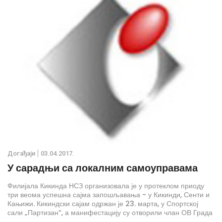
радних мeста.
Дoгађаjи
03.04.2017.
У сарадњи са локалним самоуправама
Филијала Кикинда НСЗ организовала је у протеклом приоду
три веома успешна сајма запошљавања - у Кикинди, Сенти и
Кањижи. Кикиндски сајам одржан је 23. марта, у Спортској
сали „Партизан“, а манифестацију су отворили члан ОВ Града
Кикинда Миодраг Булајић и директорка кикиндске филијале