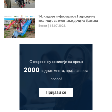
14. издање информатора Националне
коалиције за окончање дечијих бракова
Вести
15.07.2026.
Отворене су позиције на преко
2000
радних места, пријави се за
посао!
Пријави се