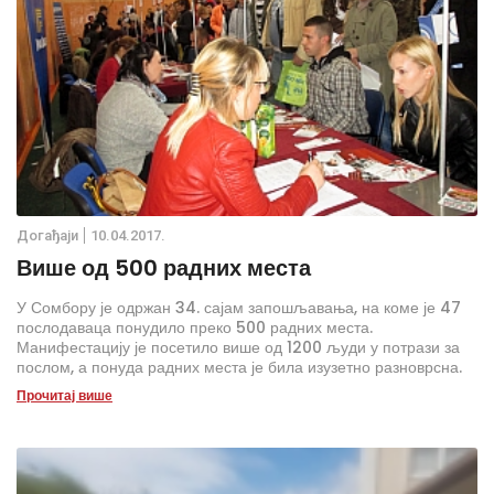
Дoгађаjи
10.04.2017.
Више од 500 радних места
У Сомбору је одржан 34. сајам запошљавања, на коме је 47
послодаваца понудило преко 500 радних места.
Манифестацију је посетило више од 1200 људи у потрази за
послом, а понуда радних места је била изузетно разноврсна.
Прочитај више