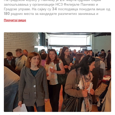
запошљавања у организацији НСЗ Филијале Панчево и
Градске управе. На сајму су 34 послодавца понудила више од
180 радних места за кандидате различитих занимања и
квалификација, а више од 1.000 незапослених је посетило ову
Прочитај више
манифестацију у потрази за послом.