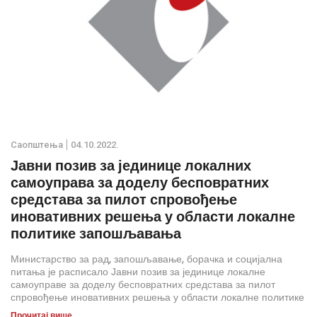
Саопштења
04.10.2022.
Јавни позив за јединице локалних
самоуправа за доделу бесповратних
средстава за пилот спровођење
иновативних решења у области локалне
политике запошљавања
Министарство за рад, запошљавање, борачка и социјална
питања је расписало Јавни позив за јединице локалне
самоуправе за доделу бесповратних средстава за пилот
спровођење иновативних решења у области локалне политике
запошљавања
Прочитај више