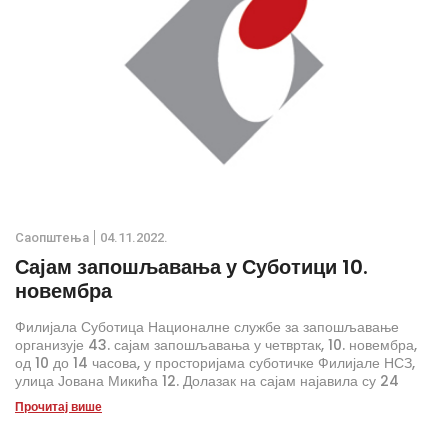
Саопштења
04.11.2022.
Сајам запошљавања у Суботици 10.
новембра
Филијала Суботица Националне службе за запошљавање
организује 43. сајам запошљавања у четвртак, 10. новембра,
од 10 до 14 часова, у просторијама суботичке Филијале НСЗ,
улица Јована Микића 12. Долазак на сајам најавила су 24
послодавца која ће понудити око 300 слободних радних
Прочитај више
места.