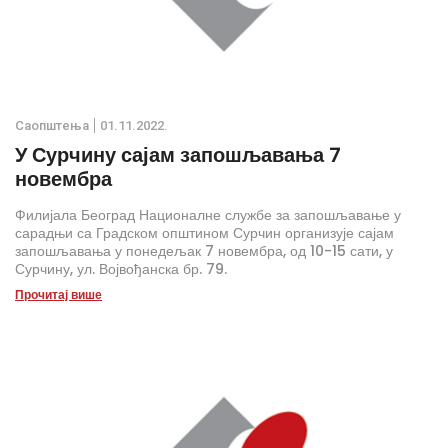
Саопштења
01.11.2022.
У Сурчину сајам запошљавања 7
новембра
Филијала Београд Националне службе за запошљавање у
сарадњи са Градском општином Сурчин организује сајам
запошљавања у понедељак 7 новембра, од 10-15 сати, у
Сурчину, ул. Војвођанска бр. 79.
Прочитај више