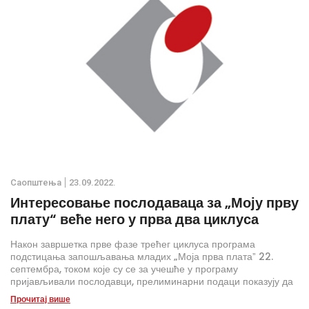
Саопштења
23.09.2022.
Интересовање послодаваца за „Моју прву
плату“ веће него у прва два циклуса
Након завршетка прве фазе трећег циклуса програма
подстицања запошљавања младих „Моја прва платаˮ 22.
септембра, током које су се за учешће у програму
пријављивали послодавци, прелиминарни подаци показују да
послодавци веома подржавају овај програм, будући да је
Прочитај више
њихово интересовање превазишло интересовање из