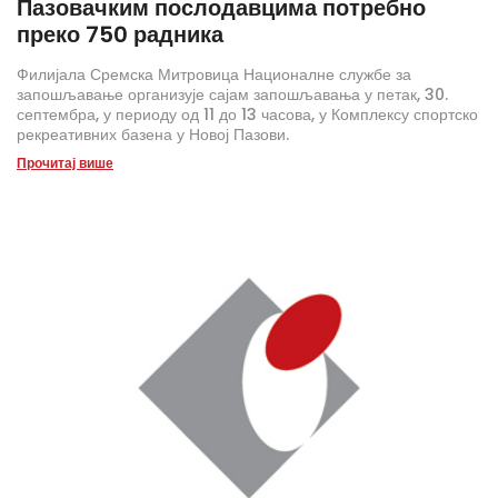
Пазовачким послодавцима потребно
преко 750 радника
Филијала Сремска Митровица Националне службе за
запошљавање организује сајам запошљавања у петак, 30.
септембра, у периоду од 11 до 13 часова, у Комплексу спортско
рекреативних базена у Новој Пазови.
Прочитај више