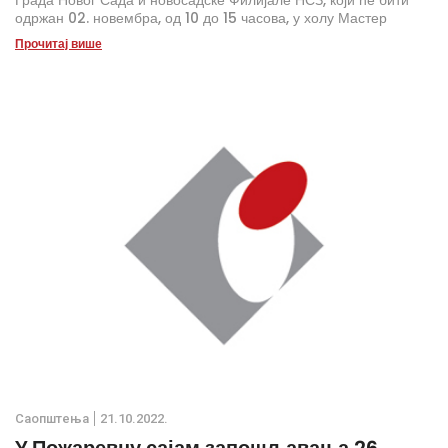
Града Новог Сада и новосадске Филијале НСЗ, који ће бити
одржан 02. новембра, од 10 до 15 часова, у холу Мастер
центра Новосадског сајма, улица Хајдук Вељкова бр.11.
Прочитај више
Саопштења
21.10.2022.
У Пожаревцу сајам запошљавања 26.