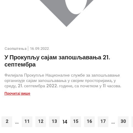
Саопштења
16.09.2022.
У Прокупљу сајам запошљавања 21.
септембра
Филијала Прокупље Националне службе за запошљавање
организује сајам запошљавања у својим просторијама, у
среду, 21. септембра 2022. године, са почетком у 11 часова.
Прочитај више
...
14
...
2
11
12
13
15
16
17
30