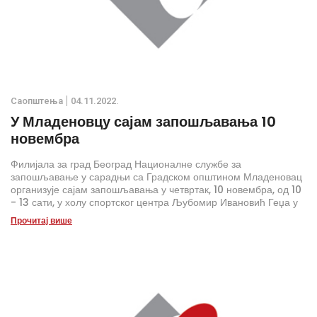
Саопштења
04.11.2022.
У Младеновцу сајам запошљавања 10
новембра
Филијала за град Београд Националне службе за
запошљавање у сарадњи са Градском општином Младеновац
организује сајам запошљавања у четвртак, 10 новембра, од 10
- 13 сати, у холу спортског центра Љубомир Ивановић Геџа у
Младеновцу, ул. Вука Караџића бр. 73.
Прочитај више