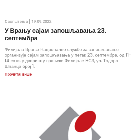
Саопштења
19.09.2022.
У Врању сајам запошљавања 23.
септембра
Филијала Врање Националне службе за запошљавање
организује сајам запошљавања у петак 23. септембра, од 11-
14 сати, у дворишту врањске Филијале НСЗ, ул. Тодора
Шпанца број 1.
Прочитај више