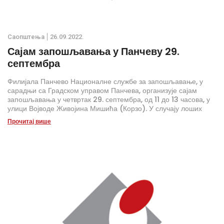
Саопштења
26.09.2022.
Сајам запошљавања у Панчеву 29.
септембра
Филијала Панчево Националне службе за запошљавање, у
сарадњи са Градском управом Панчева, организује сајам
запошљавања у четвртак 29. септембра, од 11 до 13 часова, у
улици Војводе Живојина Мишића (Корзо). У случају лоших
временских прилика сајам ће бити одржан у холу Градске
Прочитај више
управе Панчева,Трг краља Петра И бр. 2-4.