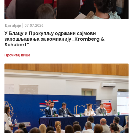
Дoгађаjи
07.07.2026.
У Блацу и Прокупљу одржани сајмови
запошљавања за компанију „Kromberg &
Schubert“
Прочитај више