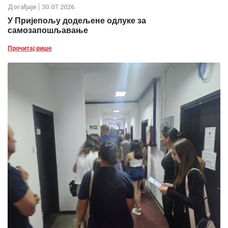
Дoгађаjи
30.07.2026.
У Пријепољу додељене одлуке за
самозапошљавање
Прочитај више