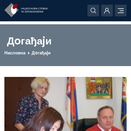
Дoгађаjи
Насловна
Дoгађаjи