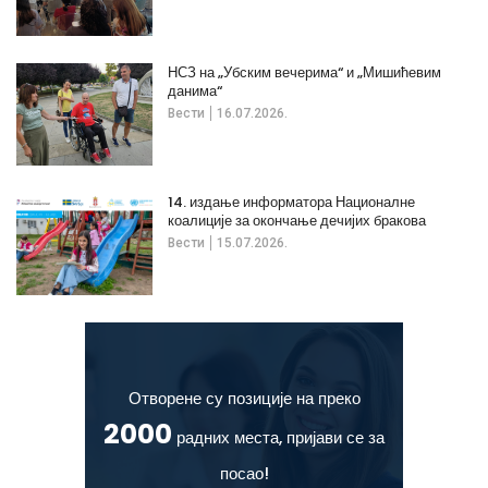
НСЗ на „Убским вечерима“ и „Мишићевим
данима“
Вести
16.07.2026.
14. издање информатора Националне
коалиције за окончање дечијих бракова
Вести
15.07.2026.
Отворене су позиције на преко
2000
радних места, пријави се за
посао!