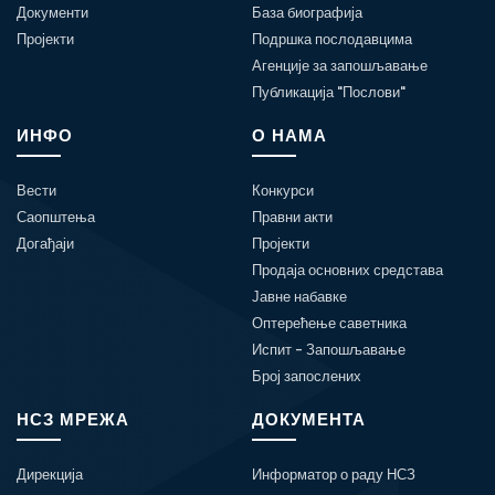
Документи
База биографија
Пројекти
Подршка послодавцима
Агенције за запошљавање
Публикација "Послови"
ИНФО
О НАМА
Вести
Конкурси
Саопштења
Правни акти
Догађаји
Пројекти
Продаја основних средстава
Јавне набавке
Оптерећење саветника
Испит - Запошљавање
Број запослених
НСЗ МРЕЖА
ДОКУМЕНТА
Дирекција
Информатор о раду НСЗ