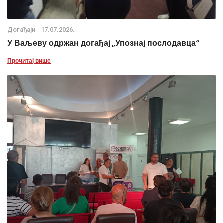
Дoгађаjи
17.07.2026.
У Ваљеву одржан догађај „Упознај послодавца“
Прочитај више