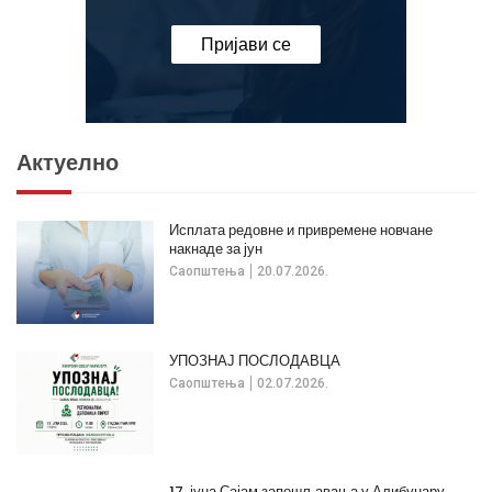
Пријави се
Актуелно
Исплата редовне и привремене новчане
накнаде за јун
Саопштења
20.07.2026.
УПОЗНАЈ ПОСЛОДАВЦА
Саопштења
02.07.2026.
17. јуна Сајам запошљавања у Алибунару