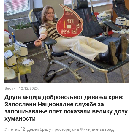
Вести
12.12.2025.
Друга акција добровољног давања крви:
Запослени Националне службе за
запошљавање опет показали велику дозу
хуманости
У петак, 12. децембра, у просторијама Филијале за град