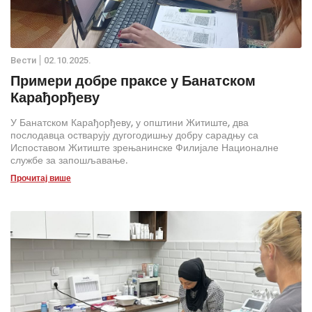
Вести
02.10.2025.
Примери добре праксе у Банатском
Карађорђеву
У Банатском Карађорђеву, у општини Житиште, два
послодавца остварују дугогодишњу добру сарадњу са
Испоставом Житиште зрењанинске Филијале Националне
службе за запошљавање.
Прочитај више