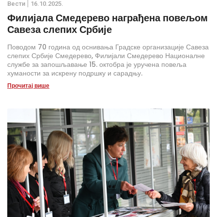
Вести
16.10.2025.
Филијала Смедерево награђена повељом
Савеза слепих Србије
Поводом 70 година од оснивања Градске организације Савеза
слепих Србије Смедерево, Филијали Смедерево Националне
службе за запошљавање 15. октобра је уручена повеља
хуманости за искрену подршку и сарадњу.
Прочитај више