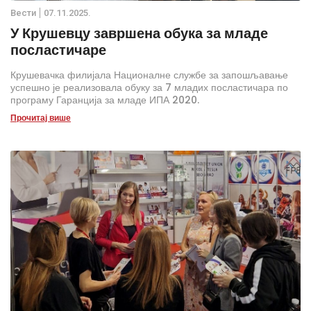
Вести
07.11.2025.
У Крушевцу завршена обука за младе
посластичаре
Крушевачка филијала Националне службе за запошљавање
успешно је реализовала обуку за 7 младих посластичара по
програму Гаранција за младе ИПА 2020.
Прочитај више