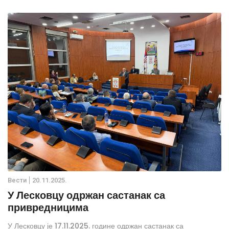
Вести
20.11.2025.
У Лесковцу одржан састанак са
привредницима
У Лесковцу је 17.11.2025. године одржан састанак са