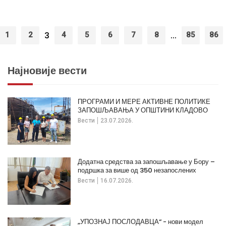
3
...
1
2
4
5
6
7
8
85
86
Најновије вести
ПРОГРАМИ И МЕРЕ АКТИВНЕ ПОЛИТИКЕ
ЗАПОШЉАВАЊА У ОПШТИНИ КЛАДОВО
Вести
23.07.2026.
Додатна средства за запошљавање у Бору –
подршка за више од 350 незапослених
Вести
16.07.2026.
„УПОЗНАЈ ПОСЛОДАВЦА“ - нови модел