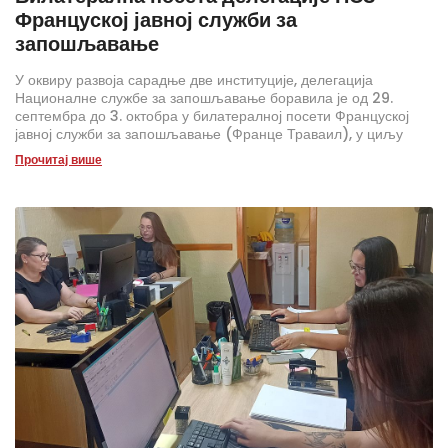
Француској јавној служби за
запошљавање
У оквиру развоја сарадње две институције, делегација
Националне службе за запошљавање боравила је од 29.
септембра до 3. октобра у билатералној посети Француској
јавној служби за запошљавање (Франце Траваил), у циљу
развоја Система за праћење и анализу тржишта рада у
Прочитај више
Републици Србији. Током посете размењена су искуства о
употреби нових методологија и технолошких решења за
прогнозирање кретања на тржишту рада и унапређење
запошљивости.