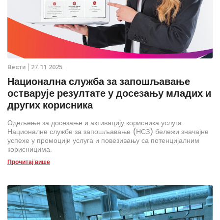
Вести
27.11.2025.
Национална служба за запошљавање
остварује резултате у досезању младих и
других корисника
Одељење за досезање и активацију корисника услуга
Националне службе за запошљавање (НСЗ) бележи значајне
успехе у промоцији услуга и повезивању са потенцијалним
корисницима.
Прочитај више