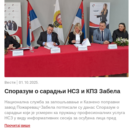
Вести
01.10.2025.
Споразум о сарадњи НСЗ и КПЗ Забела
Национална служба за запошљавање и Казнено поправни
завод Пожаревац-Забела потписали су данас Споразум о
сарадњи који је усмерен ка пружању професионалних услуга
НСЗ у виду информативних сесија за осуђена лица пред
истеком затворске казне.
Прочитај више