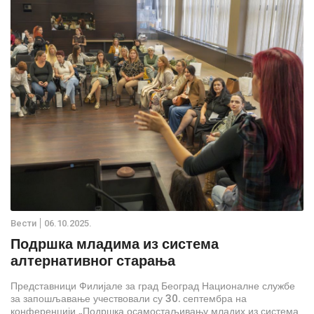
Вести
06.10.2025.
Подршка младима из система
алтернативног старања
Представници Филијале за град Београд Националне службе
за запошљавање учествовали су 30. септембра на
конференцији „Подршка осамостаљивању младих из система