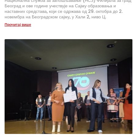
Национална служба за запошљавање (НСЗ) Филијала за град
Београд и ове године учествује на Сајму образовања и
наставних средстава, који се одржава од 29. октобра до 2.
новембра на Београдском сајму, у Хали 2, ниво Ц.
Прочитај више