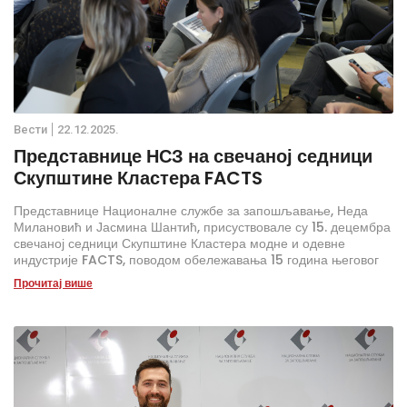
Вести
22.12.2025.
Представнице НСЗ на свечаној седници
Скупштине Кластера FACTS
Представнице Националне службе за запошљавање, Неда
Милановић и Јасмина Шантић, присуствовале су 15. децембра
свечаној седници Скупштине Кластера модне и одевне
индустрије FACTS, поводом обележавања 15 година његовог
рада. На догађају су представљене истакнуте активности и
Прочитај више
остварени резултати овог кластера у претходном периоду.