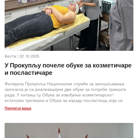
Вести
02.10.2025.
У Прокупљу почеле обуке за козметичаре
и посластичаре
Филијала Прокупље Националне службе за запошљавање
започела је са реализацијом две обуке за потребе тржишта
рада. У питању су Обука за извођење козметичарско-
естетских третмана и Обука за израду посластица, које се
реализују и финансирају из средстава ИПА 2020 програмског
Прочитај више
циклуса.