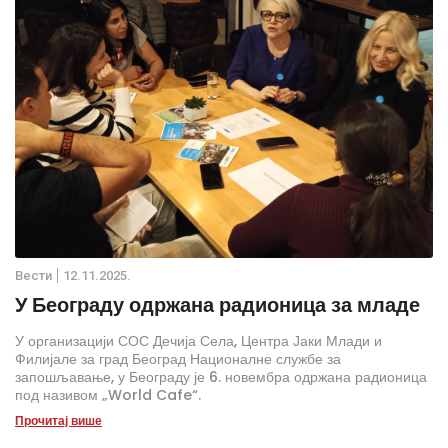
Вести
12.11.2025.
У Београду одржана радионица за младе
У организацији СОС Дечија Села, Центра Јаки Млади и
Филијале за град Београд Националне службе за
запошљавање, у Београду је 6. новембра одржана радионица
под називом „World Cafe“.
Прочитај више