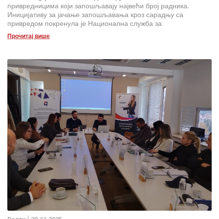
привредницима који запошљавају највећи број радника.
Иницијативу за јачање запошљавања кроз сарадњу са
привредом покренула је Национална служба за
запошљавање, а Град Лесковац и Привредна комора Србије
Прочитај више
су активно учествовали у припреми и организацији састанка.