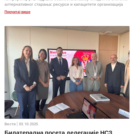
алтернативног старања: ресурси и капацитети организација
цивилног друштва у Републици Србији“.
Прочитај више
Вести
03.10.2025.
Билатерална посета делегације НСЗ