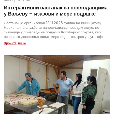
Вести
20.11.2025.
Интерактивни састанак са послодавцима
у Ваљеву – изазови и мере подршке
Састанак је организован 18.11.2025.година на иницијативу
Националне службе за запошљавање поводом актуелне
ситуације у привреди на подручју Колубарског округа, као
основа за доношење нових мера подршке, кроз услуге које
пружа НСЗ, ПКС-РПК – Регионална привредна комора
Прочитај више
Колубарског и Мачванског управног округа и Града Ваљева.