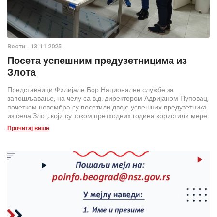
Вести
13.11.2025.
Посета успешним предузетницима из
Злота
Представници Филијале Бор Националне службе за
запошљавање, на челу са в.д. директором Адријаном Пуповац,
почетком новембра су посетили двоје успешних предузетника
из села Злот, који су током претходних година користили мере
активне политике запошљавања и данас представљају
Прочитај више
одличан пример одрживог пословања у руралним срединама.