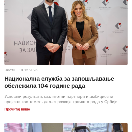
Вести
18.12.2025.
Национална служба за запошљавање
обележила 104 године рада
Успешни резултати, квалитетни партнери и амбициозни
пројекти као темељ даљег развоја тржишта рада у Србији
Прочитај више