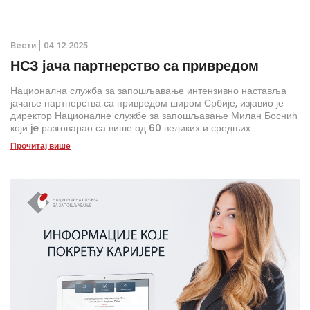
Вести
04.12.2025.
НСЗ јача партнерство са привредом
Национална служба за запошљавање интензивно наставља
јачање партнерства са привредом широм Србије, изјавио је
директор Националне службе за запошљавање Милан Боснић
који je разговарао са више од 60 великих и средњих
послодаваца у Пироту, Кикинди и Суботици, у оквиру ширег
Прочитај више
циклуса консултација које НСЗ реализује у сарадњи са
Привредном комором Србије и локалним самоуправама.