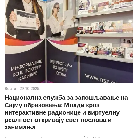
Вести
29.10.2025.
Национална служба за запошљавање на
Сајму образовања: Млади кроз
интерактивне радионице и виртуелну
реалност откривају свет послова и
занимања