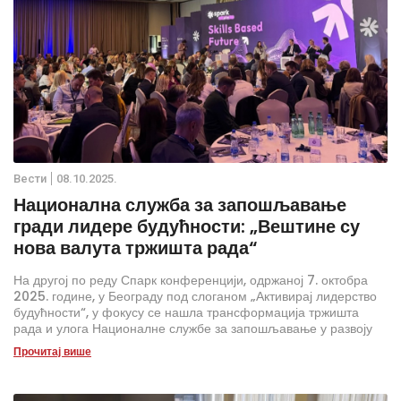
Вести
08.10.2025.
Национална служба за запошљавање
гради лидере будућности: „Вештине су
нова валута тржишта рада“
На другој по реду Спарк конференцији, одржаној 7. октобра
2025. године, у Београду под слоганом „Активирај лидерство
будућности“, у фокусу се нашла трансформација тржишта
рада и улога Националне службе за запошљавање у развоју
нових лидера.
Прочитај више