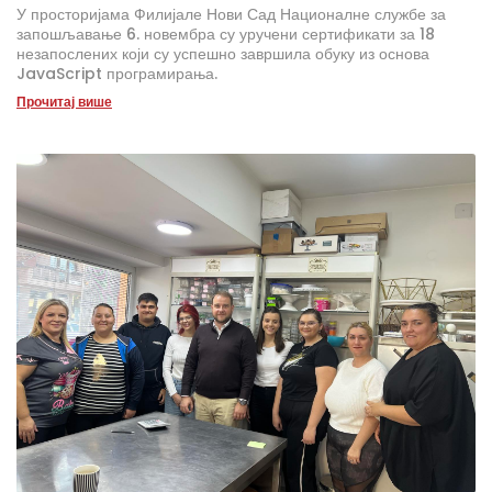
У просторијама Филијале Нови Сад Националне службе за
запошљавање 6. новембра су уручени сертификати за 18
незапослених који су успешно завршила обуку из основа
JavaScript програмирања.
Прочитај више