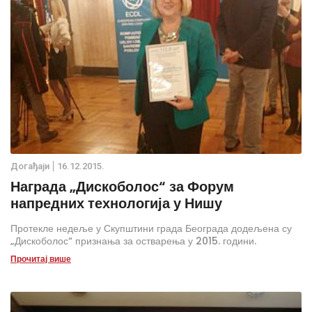
Дoгађаjи
16.12.2015.
Награда „Дискоболос“ за Форум
напредних технологија у Нишу
Протекле недеље у Скупштини града Београда додељена су
„Дискоболос“ признања за остварења у 2015. години.
Прочитај више