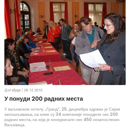
Дoгађаjи
28.12.2015.
У понуди 200 радних места
У ваљевском хотелу „Гранд“, 25. децембра одржан је Сајам
запошљавања, на коме су 34 компаније понудиле око 200
радних места, на која је конкурисало око 450 незапослених
Ваљеваца.