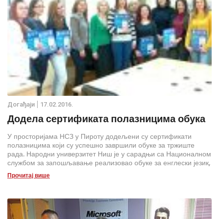
Дoгађаjи
17.02.2016.
Додела сертификата полазницима обука
У просторијама НСЗ у Пироту додељени су сертификати
полазницима који су успешно завршили обуке за тржиште
рада. Народни универзитет Ниш је у сарадњи са Националном
службом за запошљавање реализовао обуке за енглески језик,
оператере на ЦНЦ машинама, рецепционере и за собарице,
Прочитај више
за укупно 26 лица.