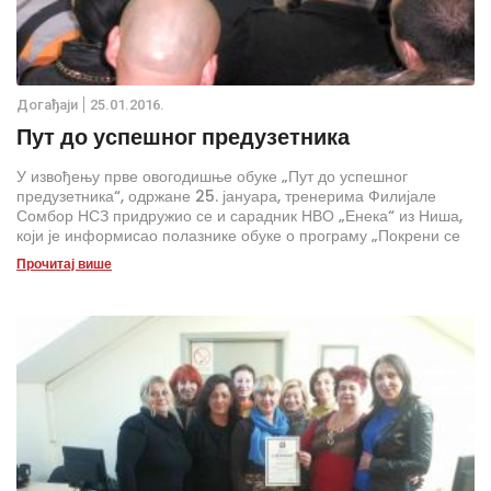
Дoгађаjи
25.01.2016.
Пут до успешног предузетника
У извођењу прве овогодишње обуке „Пут до успешног
предузетника“, одржане 25. јануара, тренерима Филијале
Сомбор НСЗ придружио се и сарадник НВО „Енека“ из Ниша,
који је информисао полазнике обуке о програму „Покрени се
за посао“.
Прочитај више