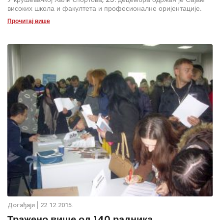
високих школа и факултета и професионалне оријентације.
Прочитај више
Дoгађаjи
22.12.2015.
Тражено више од 140 радника