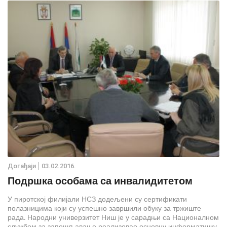
Дoгађаjи
03.02.2016.
Подршка особама са инвалидитетом
У пиротској филијали НСЗ додељени су сертификати
полазницима који су успешно завршили обуку за тржиште
рада. Народни универзитет Ниш је у сарадњи са Националном
службом за запошљавање реализовао основну информатичку