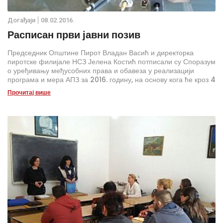
Дoгађаjи
08.02.2016.
Расписан први јавни позив
Председник Општине Пирот Владан Васић и директорка
пиротске филијале НСЗ Јелена Костић потписали су Споразум
о уређивању међусобних права и обавеза у реализацији
програма и мера АПЗ за 2016. годину, на основу кога ће кроз 4
програма бити запослено око 100 лица са евиденције НСЗ.
Прочитај више
Споразум је потписан у свечаној сали СО Пирот, 5. фебруара.