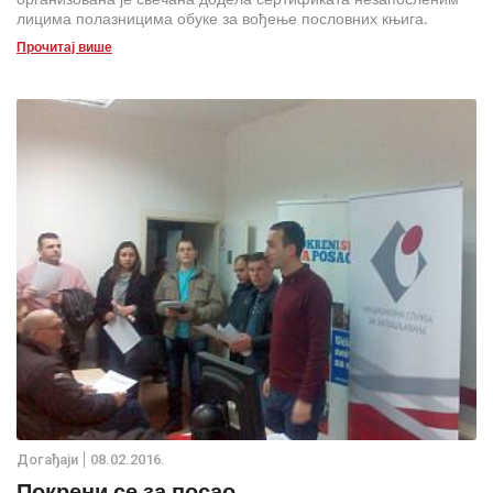
лицима полазницима обуке за вођење пословних књига.
Прочитај више
Дoгађаjи
08.02.2016.
Покрени се за посао