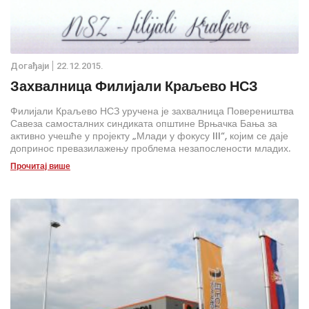
Дoгађаjи
22.12.2015.
Захвалница Филијали Краљево НСЗ
Филијали Краљево НСЗ уручена је захвалница Повереништва
Савеза самосталних синдиката општине Врњачка Бања за
активно учешће у пројекту „Млади у фокусу III“, којим се даје
допринос превазилажењу проблема незапослености младих.
Прочитај више