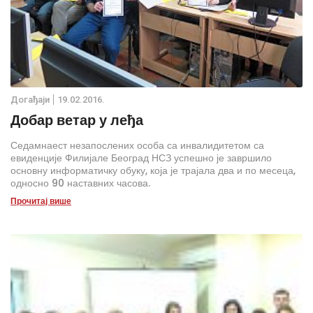
Дoгађаjи
19.02.2016.
Добар ветар у леђа
Седамнаест незапослених особа са инвалидитетом са
евиденције Филијале Београд НСЗ успешно је завршило
основну информатичку обуку, која је трајала два и по месеца,
односно 90 наставних часова.
Прочитај више