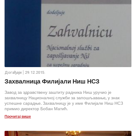
Дoгађаjи
29.12.2015.
Захвалница Филијали Ниш НСЗ
Завод за здравствену заштиту радника Ниш уручио је
захвалницу Националној служби за запошљавање, у знак
успешне сарадње. Захвалницу је у име Филијале Ниш НСЗ
примио директор Бобан Матић.
Прочитај више