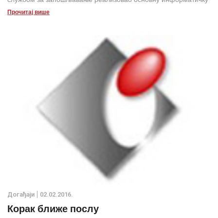
обуку за особе са инвалидитетом, у коју је укључено 12
Прочитај више
полазника.
Дoгађаjи
02.02.2016.
Корак ближе послу