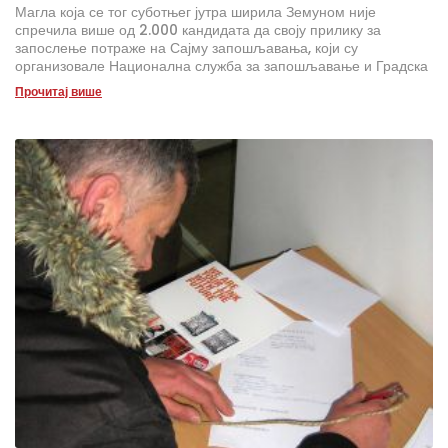
Магла која се тог суботњег јутра ширила Земуном није
спречила више од 2.000 кандидата да своју прилику за
запослење потраже на Сајму запошљавања, који су
организовале Национална служба за запошљавање и Градска
општина Земун.
Прочитај више