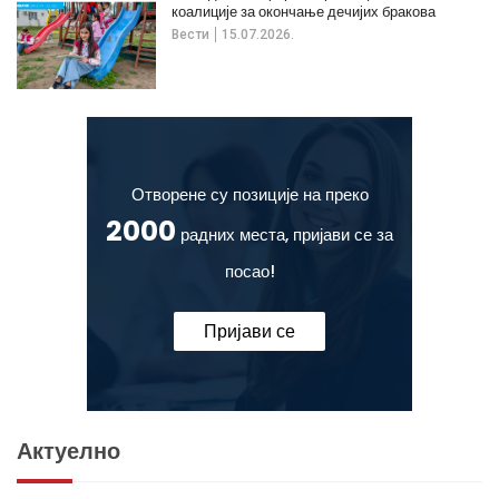
коалиције за окончање дечијих бракова
Вести
15.07.2026.
Отворене су позиције на преко
2000
радних места, пријави се за
посао!
Пријави се
Актуелно