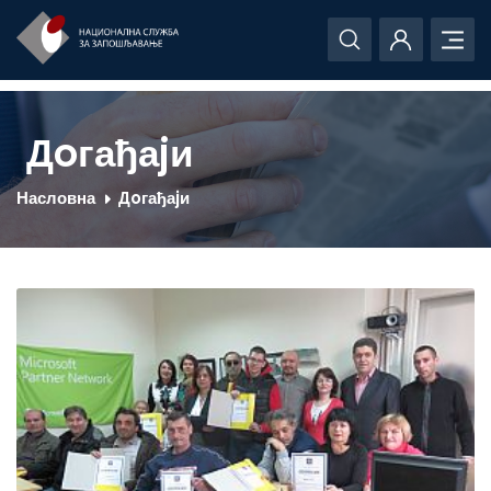
Дoгађаjи
Насловна
Дoгађаjи