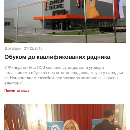
Дoгађаjи
21.12.2015.
Обуком до квалификованих радника
У Филијали Ниш НСЗ свечано су додељени уговори
полазницима обуке за познатог послодавца, коју је у сарадњи
са Националном службом реализовала компанија „Џонсон
електрик“.
Прочитај више