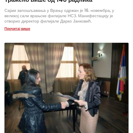
Сајам запошљавања у Врању одржан је 16. новембра, у
великој сали врањске филијале НСЗ. Манифестацију је
отворио директор филијале Дарко Јанковић.
Прочитај више