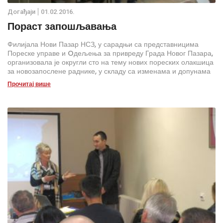
Дoгађаjи
01.02.2016.
Пораст запошљавања
Филијала Нови Пазар НСЗ, у сарадњи са представницима
Пореске управе и Oдељења за привреду Града Новог Пазара,
организовала је округли сто на тему нових пореских олакшица
за новозапослене раднике, у складу са изменама и допунама
Закона о порезу на доходак грађана и Закона о доприносима
Прочитај више
за обавезно социјално осигурање. Нове законске измене
примењују се почев од 1. јануара 2016. године.