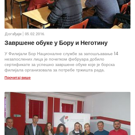
Дoгађаjи
05.02.2016.
Завршене обуке у Бору и Неготину
У Филијали Бор Националне службе за запошљавање 14
незапослених лица је почетком фебруара добило
сертификате за успешно завршене обуке које је борска
филијала организовала за потребе тржишта рада.
Прочитај више