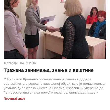
Дoгађаjи
04.02.2016.
Тражена занимања, знања и вештине
У Филијали Краљево организована је свечана додела
сертификата о успешно завршеној обуци, које је полазницима
уручила директорка Снежана Прелић, изразивши уверење да
ће новостечена знања помоћи незапосленима да лакше и
брже дођу до посла.
Прочитај више