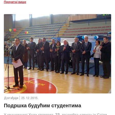
Прочитај више
Дoгађаjи
25.12.2015.
Подршка будућим студентима
У крушевачкој Хали спортова, 23. децембра одржан је Сајам