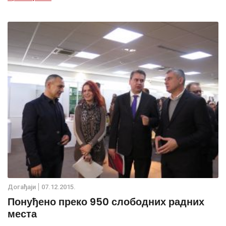
годинама издваја највећа средства за запошљавање.
Дoгађаjи
07.12.2015.
Понуђено преко 950 слободних радних
места