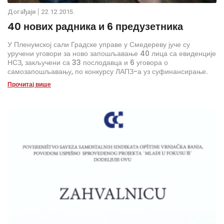
Дoгађаjи
22.12.2015.
40 нових радника и 6 предузетника
У Пленумској сали Градске управе у Смедереву јуче су
уручени уговори за ново запошљавање 40 лица са евиденције
НСЗ, закључени са 33 послодавца и 6 уговора о
самозапошљавању, по конкурсу ЛАПЗ-а уз суфинансирање.
Прочитај више