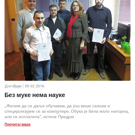
Дoгађаjи
09.02.2016.
Без муке нема науке
„Желим да се даље обучавам, да још више сазнам и
специјализујем се за компјутере. Обука је била мало напорна,
али се исплатила“, истиче Предраг
Прочитај више