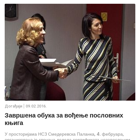
Дoгађаjи
09.02.2016.
Завршена обука за вођење пословних
књига
У просторијама НСЗ Смедеревска Паланка, 4. фебруара,
организована је свечана додела сертификата незапосленим