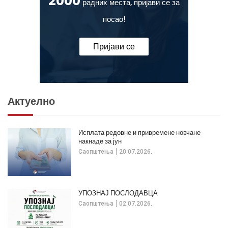
2000
радних места, пријави се за
посао!
Пријави се
Актуелно
Исплата редовне и привремене новчане
накнаде за јун
Саопштења
20.07.2026.
УПОЗНАЈ ПОСЛОДАВЦА
Саопштења
02.07.2026.