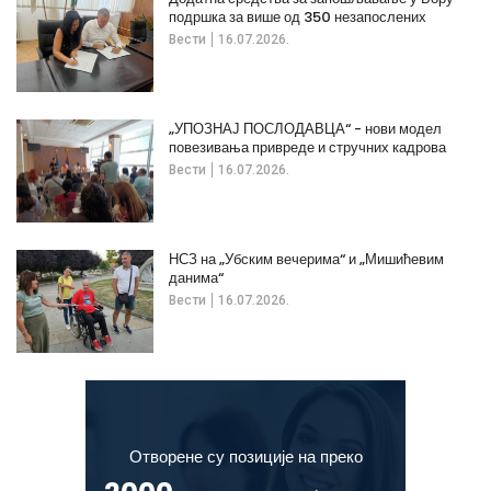
подршка за више од 350 незапослених
Вести
16.07.2026.
„УПОЗНАЈ ПОСЛОДАВЦА“ - нови модел
повезивања привреде и стручних кадрова
Вести
16.07.2026.
НСЗ на „Убским вечерима“ и „Мишићевим
данима“
Вести
16.07.2026.
Отворене су позиције на преко