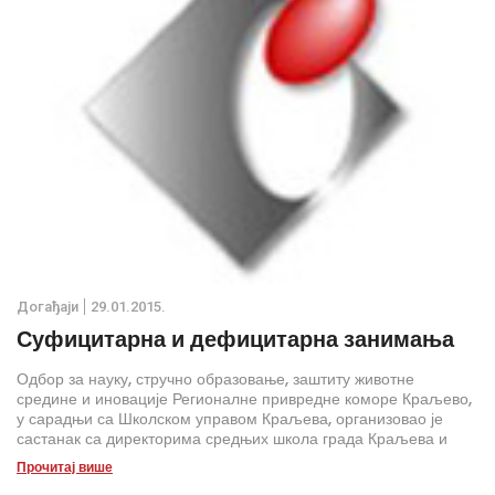
Дoгађаjи
29.01.2015.
Суфицитарна и дефицитарна занимања
Одбор за науку, стручно образовање, заштиту животне
средине и иновације Регионалне привредне коморе Краљево,
у сарадњи са Школском управом Краљева, организовао је
састанак са директорима средњих школа града Краљева и
општина Рашка и Врњачка Бања, а у вези са уписом ученика у
Прочитај више
први разред средњих школа школске 2015/16. године.