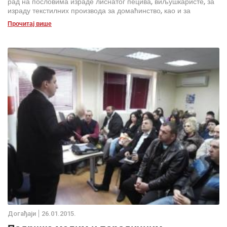
рад на пословима израде лиснатог пецива, виљушкаристе, за
израду текстилних производа за домаћинство, као и за
одговорну дужност геронтодомаћице.
Прочитај више
Дoгађаjи
26.01.2015.