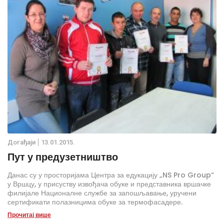
Дoгађаjи
13.01.2015.
Пут у предузетништво
Данас су у просторијама Центра за едукацију „NS Pro Group“
у Вршцу, у присуству извођача обуке и представника вршачке
филијале Националне службе за запошљавање, уручени
сертификати полазницима обуке за термофасадере.
Прочитај више