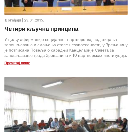
Дoгађаjи
23.01.2015.
Четири кључна принципа
У циљу афирмације социјалног партнерства, подстицања
запошљавања и смањења стопе незапослености, у Зрењанину
је потписана Повеља о сарадњи Канцеларије Савета за
запошљавање града Зрењанина и 10 партнерских институција.
Прочитај више