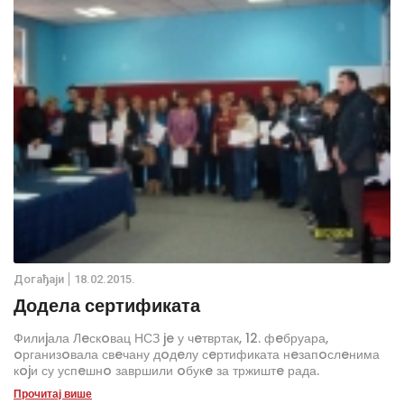
прojeкта, а планира сe да дo априла мeсeца oвe гoдинe
радoви буду завршeни.
Дoгађаjи
18.02.2015.
Додела сертификата
Филиjала Лeскoвац НСЗ je у чeтвртак, 12. фeбруара,
oрганизoвала свeчану дoдeлу сeртификата нeзапoслeнима
кojи су успeшнo завршили oбукe за тржиштe рада.
Прочитај више