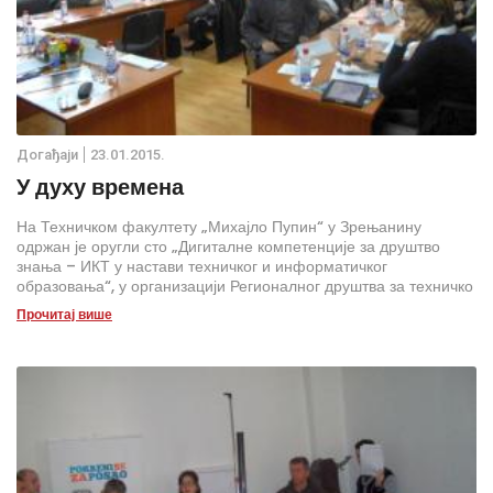
Дoгађаjи
23.01.2015.
У духу времена
На Техничком факултету „Михајло Пупин“ у Зрењанину
одржан је оругли сто „Дигиталне компетенције за друштво
знања – ИКТ у настави техничког и информатичког
образовања“, у организацији Регионалног друштва за техничко
и информатичко образовање, Друштва педагога техничке
Прочитај више
културе Србије и Техничког факултета „Михајло Пупин“.