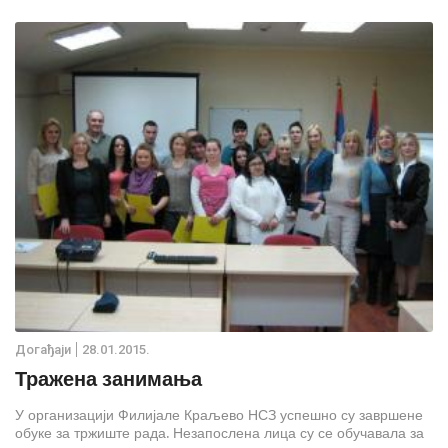
Дoгађаjи
28.01.2015.
Тражена занимања
У организацији Филијале Краљево НСЗ успешно су завршене
обуке за тржиште рада. Незапослена лица су се обучавала за