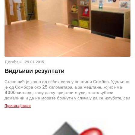
Дoгађаjи
29.01.2015.
Видљиви резултати
Станишић је једно од већих села у општини Сомбор. Удаљено
је од Сомбора око 25 километара, а за мештане, којих има
4000 хиљаде, кажу да су пријатни људи, гостољубиви
домаћини и да не морате бринути у случају да се изгубите, сви
ће вам похрлити у помоћ.
Прочитај више