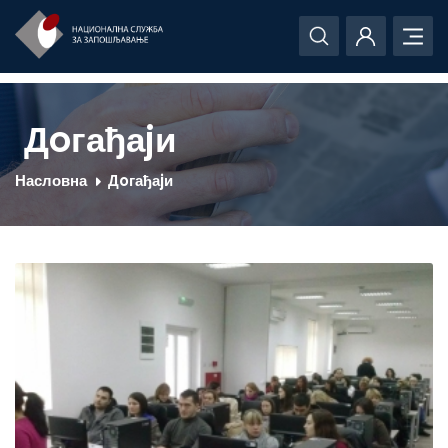
Дoгађаjи
Насловна
Дoгађаjи